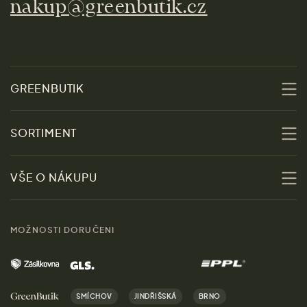
nakup@greenbutik.cz
GREENBUTIK
O nás
SORTIMENT
Udržitelnost
Slevy
VŠE O NÁKUPU
Materiály
Ženy
Průvodce velikostmi
Obchody
MOŽNOSTI DORUČENI
Muži
Vrácení zboží zdarma
Kontakt
Domov
Doprava a platba
Kariéra
SMÍCHOV
JINDŘIŠSKÁ
BRNO
Dárky