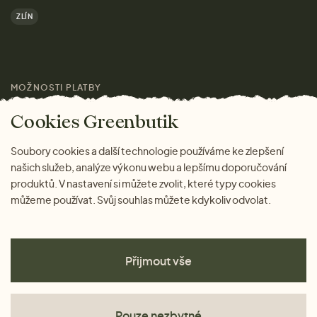
Výhody nákupu u nás
ZLÍN
Značky
Pro média
MOŽNOSTI PLATBY
Magazín
Cookies Greenbutik
Soubory cookies a další technologie používáme ke zlepšení
našich služeb, analýze výkonu webu a lepšímu doporučování
produktů. V nastavení si můžete zvolit, které typy cookies
můžeme používat. Svůj souhlas můžete kdykoliv odvolat.
Přijmout vše
Pouze nezbytné