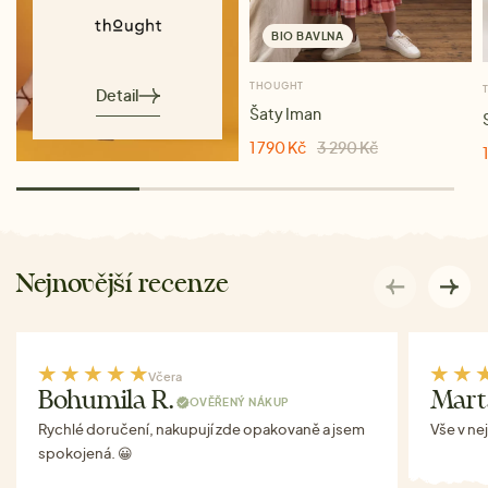
BIO BAVLNA
THOUGHT
Detail
Šaty Iman
1 790 Kč
3 290 Kč
Nejnovější recenze
Včera
Bohumila R.
Mart
OVĚŘENÝ NÁKUP
Rychlé doručení, nakupují zde opakovaně a jsem
Vše v ne
spokojená. 😀