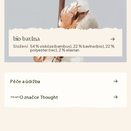
bio bavlna
Složení:
54 % viskóza (bambus), 22 % bavlna (bio), 22 %
polyester (rec), 2 % elastan
Péče a údržba
O značce
Thought