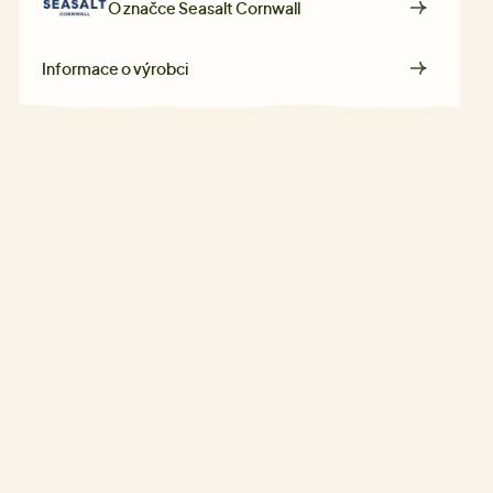
O značce
Seasalt Cornwall
Informace o výrobci