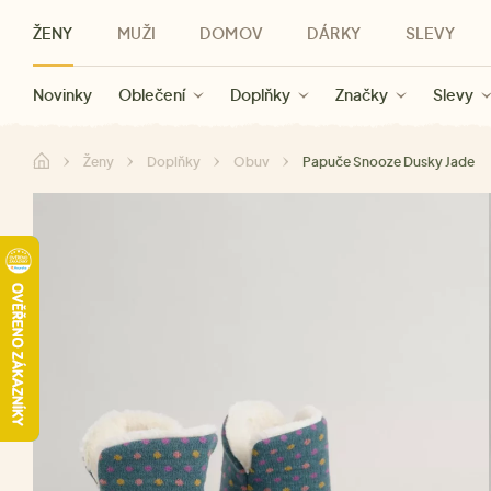
ŽENY
MUŽI
DOMOV
DÁRKY
SLEVY
Novinky
Novinky
Kategorie
Pro ženy
Slevy ženy
Oblečení
Oblečení
Pro muže
Značky
Slevy muži
Doplňky
Značky
Slevy
Pro děti
Slevy
Značky
Pro všechny
Slevy
Dá
Ženy
Doplňky
Obuv
Papuče Snooze Dusky Jade