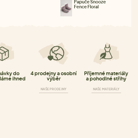
Papuče Snooze
Fence Floral
ávky do
4 prodejny a osobní
Příjemné materiály
láme ihned
výběr
a pohodlné střihy
NAŠE PRODEJNY
NAŠE MATERIÁLY