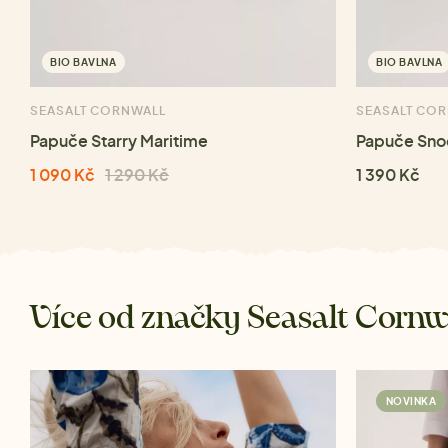
BIO BAVLNA
BIO BAVLNA
SEASALT CORNWALL
SEASALT CO
Papuče Starry Maritime
Papuče Sno
1 090 Kč
1 290 Kč
1 390 Kč
Více od značky Seasalt Cornw
NOVINKA