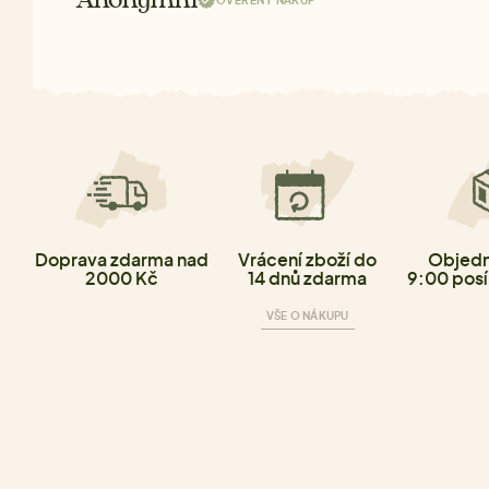
Anonymní
OVĚŘENÝ NÁKUP
Doprava zdarma nad
Vrácení zboží do
Objedn
2000 Kč
14 dnů zdarma
9:00 posí
VŠE O NÁKUPU