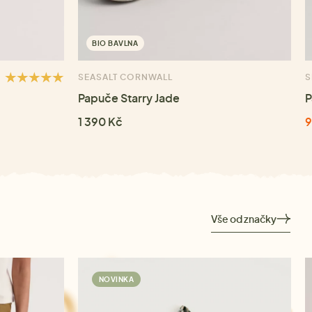
BIO BAVLNA
SEASALT CORNWALL
S
Papuče Starry Jade
P
1 390 Kč
9
Vše od značky
NOVINKA