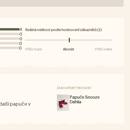
4
Reálná velikost podle hodnocení zákazníků (2):
0
0
0
0
Příliš malé
Akorát
Příliš velké
ZAKOUPENÝ PRODUKT
Papuče Snooze
Dahlia
další papuče v