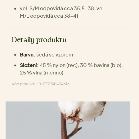
vel. S/M odpovídá cca 35,5-38; vel.
M/L odpovídá cca 38-41
Detaily produktu
Barva:
šedá se vzorem
Složení:
45 % nylon (rec), 30 % bavlna (bio),
25 % vlna (merino)
Kód produktu: B-FT31541-34616