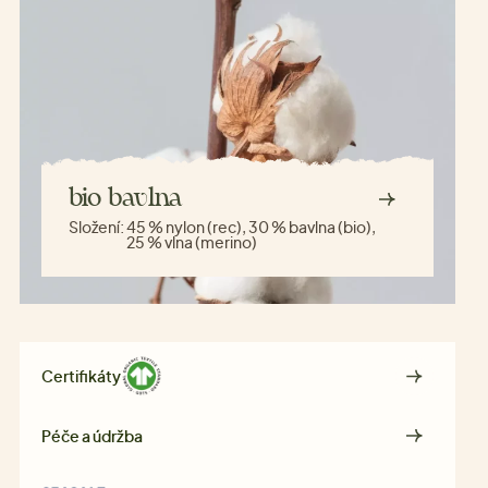
bio bavlna
Složení:
45 % nylon (rec), 30 % bavlna (bio),
25 % vlna (merino)
Certifikáty
Péče a údržba