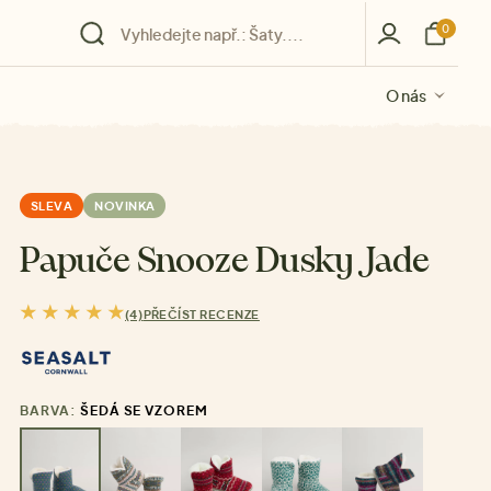
0
O nás
O nás
O nás
O nás
O nás
SLEVA
NOVINKA
Papuče Snooze Dusky Jade
(4)
PŘEČÍST RECENZE
BARVA:
ŠEDÁ SE VZOREM