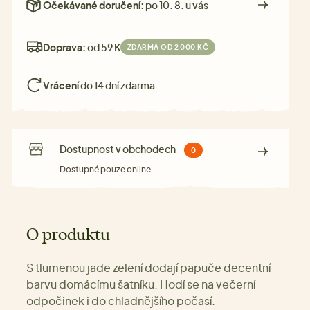
Očekávané doručení:
po 10. 8. u vás
Doprava:
od 59 Kč
ZDARMA OD 2 000 KČ
Vrácení
do 14 dní zdarma
Dostupnost v obchodech
0
Dostupné pouze online
O produktu
S tlumenou jade zelení dodají papuče decentní
barvu domácímu šatníku. Hodí se na večerní
odpočinek i do chladnějšího počasí.