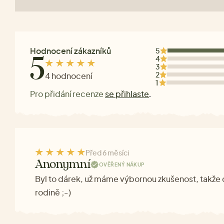
Hodnocení zákazníků
5
4
5
3
2
4 hodnocení
1
Pro přidání recenze
se přihlaste
.
Před 6 měsíci
Anonymní
OVĚŘENÝ NÁKUP
Byl to dárek, už máme výbornou zkušenost, takže 
rodině ;-)