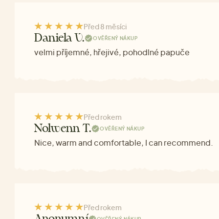
Před 8 měsíci
Daniela V.
OVĚŘENÝ NÁKUP
velmi příjemné, hřejivé, pohodlné papuče
Před rokem
Nolwenn T.
OVĚŘENÝ NÁKUP
Nice, warm and comfortable, I can recommend.
Před rokem