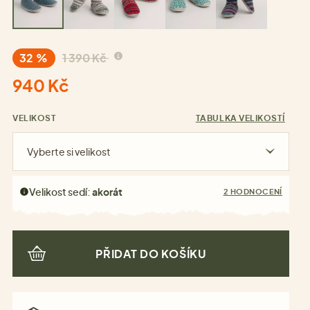
32 %
1 390 Kč
940 Kč
VELIKOST
TABULKA VELIKOSTÍ
Vyberte si velikost
Velikost sedí:
akorát
2 HODNOCENÍ
PŘIDAT DO KOŠÍKU