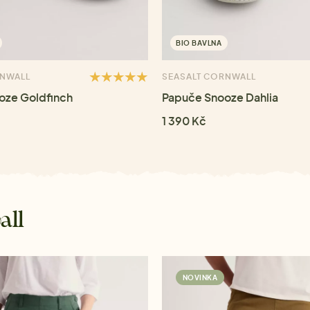
BIO BAVLNA
RNWALL
SEASALT CORNWALL
oze Goldfinch
Papuče Snooze Dahlia
1 390 Kč
all
NOVINKA