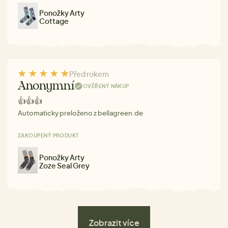
Ponožky Arty
Cottage
Před rokem
Anonymní
OVĚŘENÝ NÁKUP
👍👍👍
Automaticky preloženo z bellagreen.de
ZAKOUPENÝ PRODUKT
Ponožky Arty
Zoze Seal Grey
Zobrazit více