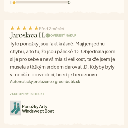
1
0
Před 2 měsíci
Jaroslava H.
OVĚŘENÝ NÁKUP
Tyto ponožky jsou fakt krásné. Mají jen jednu
chybu, a to tu, že jsou pánské :D. Objednala jsem
si je pro sebe a nevšimla si velikost, takže jsem je
musela s těžkým srdcem darovat :D. Kdyby byly i
v menším provedení, hned je beru znovu.
Automaticky preloženo z greenbutik.sk
ZAKOUPENÝ PRODUKT
Ponožky Arty
Windswept Boat