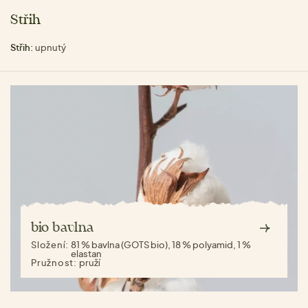
Střih
Střih:
upnutý
bio bavlna
Složení:
81 % bavlna (GOTS bio), 18 % polyamid, 1 %
elastan
Pružnost:
pruží