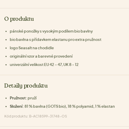
O produktu
pánské ponožky s vysokým podílem bio bavlny
bio bavlna s přídavkem elastanu pro extra pružnost
logo Seasalt na chodidle
originální vzor a barevné provedení
univerzální velikost EU 42 – 47, UK 8 – 12
Detaily produktu
Pružnost:
pruží
Složení:
81 % bavlna (GOTS bio), 18 % polyamid, 1 % elastan
Kód produktu: B-AC18599-31748-OS