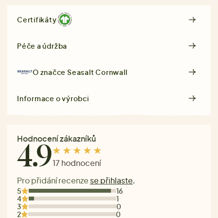
Certifikáty
Péče a údržba
O značce
Seasalt Cornwall
Informace o výrobci
Hodnocení zákazníků
4.9
17 hodnocení
Pro přidání recenze
se přihlaste
.
5
16
4
1
3
0
2
0