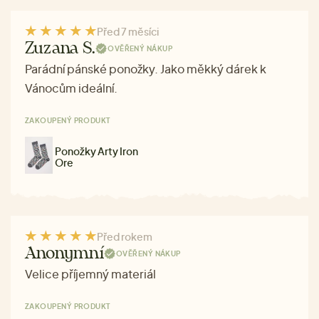
Před 7 měsíci
Zuzana S.
OVĚŘENÝ NÁKUP
Parádní pánské ponožky. Jako měkký dárek k
Vánocům ideální.
ZAKOUPENÝ PRODUKT
Ponožky Arty Iron
Ore
Před rokem
Anonymní
OVĚŘENÝ NÁKUP
Velice příjemný materiál
ZAKOUPENÝ PRODUKT