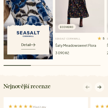
ECOVERO
5
SEASALT CORNWALL
Detail
Šaty Meadowsweet Flora
3 090 Kč
Nejnovější recenze
Před 2 dny