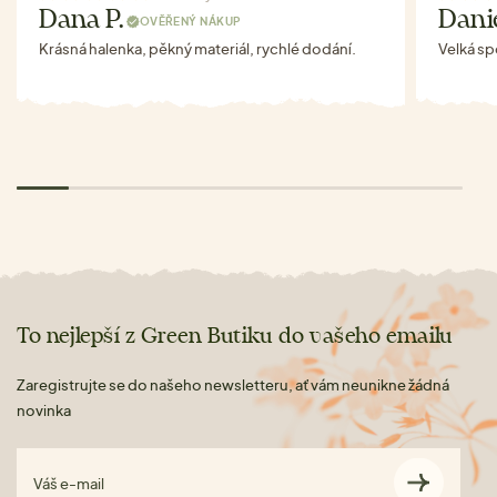
Dana P.
Danie
OVĚŘENÝ NÁKUP
Krásná halenka, pěkný materiál, rychlé dodání.
Velká s
To nejlepší z Green Butiku do vašeho emailu
Zaregistrujte se do našeho newsletteru, ať vám neunikne žádná
novinka
Váš e-mail