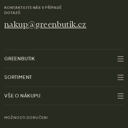
KONTAKTUJTE NÁS V PŘÍPADĚ
DOTAZŮ
nakup@greenbutik.cz
GREENBUTIK
O nás
SORTIMENT
Udržitelnost
Slevy
VŠE O NÁKUPU
Materiály
Ženy
Průvodce velikostmi
Obchody
MOŽNOSTI DORUČENI
Muži
Vrácení zboží zdarma