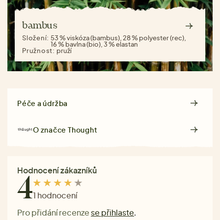
bambus
Složení:
53 % viskóza (bambus), 28 % polyester (rec),
16 % bavlna (bio), 3 % elastan
Pružnost:
pruží
Péče a údržba
O značce
Thought
Hodnocení zákazníků
4
1 hodnocení
Pro přidání recenze
se přihlaste
.