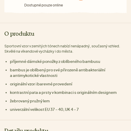
Dostupné pouze online
O produktu
Sportovní vzor v zemitých tónech nabízí nenápadný, současný vzhled.
Skvělé na víkendové vycházky i do města.
příjemné dámské ponožky z oblíbeného bambusu
bambus je oblíbený pro své přirozeně antibakteriální
a antimykotické vlastnosti
originální vzor i barevné provedení
kontrastní pata a prsty v kombinaci s originálním designem
žebrovaný pružný lem
univerzální velikost EU 37 – 40, UK 4 – 7