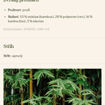
Detaily produktu
Pružnost:
pruží
Složení:
53 % viskóza (bambus), 28 % polyester (rec), 16 %
bavlna (bio), 3 % elastan
Kód produktu: SPW930-GRN-OS
Střih
Střih:
upnutý