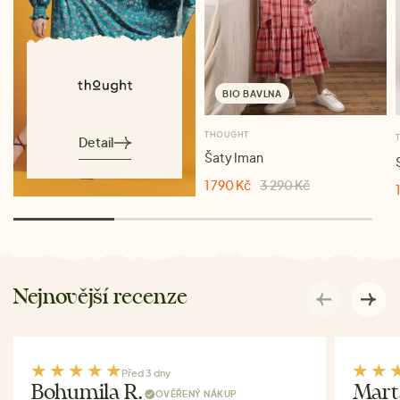
BIO BAVLNA
THOUGHT
Detail
Šaty Iman
1 790 Kč
3 290 Kč
Nejnovější recenze
Před 3 dny
Bohumila R.
Mart
OVĚŘENÝ NÁKUP