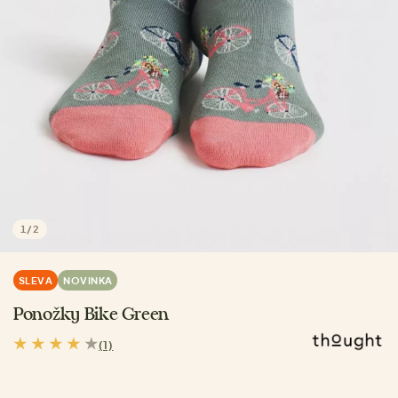
1
/
2
SLEVA
NOVINKA
Ponožky Bike Green
(1)