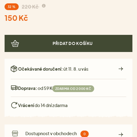
220 Kč
32 %
150 Kč
PŘIDAT DO KOŠÍKU
Očekávané doručení:
út 11. 8. u vás
Doprava:
od 59 Kč
ZDARMA OD 2 000 KČ
Vrácení
do 14 dní zdarma
Dostupnost v obchodech
0