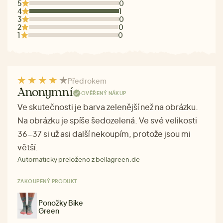
5
0
4
1
3
0
2
0
1
0
Před rokem
Anonymní
OVĚŘENÝ NÁKUP
Ve skutečnosti je barva zelenější než na obrázku.
Na obrázku je spíše šedozelená. Ve své velikosti
36-37 si už asi další nekoupím, protože jsou mi
větší.
Automaticky preloženo z bellagreen.de
ZAKOUPENÝ PRODUKT
Ponožky Bike
Green