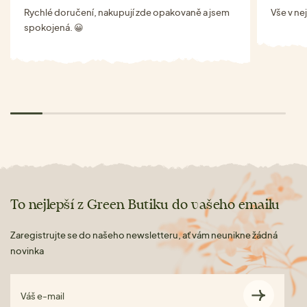
Rychlé doručení, nakupují zde opakovaně a jsem
Vše v ne
spokojená. 😀
To nejlepší z Green Butiku do vašeho emailu
Zaregistrujte se do našeho newsletteru, ať vám neunikne žádná
novinka
Váš e-mail