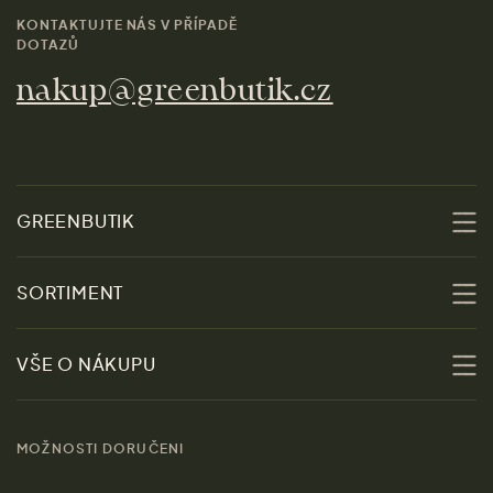
KONTAKTUJTE NÁS V PŘÍPADĚ
DOTAZŮ
nakup@greenbutik.cz
GREENBUTIK
O nás
SORTIMENT
Udržitelnost
Slevy
VŠE O NÁKUPU
Materiály
Ženy
Průvodce velikostmi
Obchody
MOŽNOSTI DORUČENI
Muži
Vrácení zboží zdarma