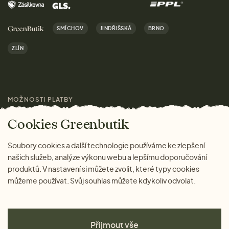
Kontakt
Domov
Doprava a platba
Kariéra
SMÍCHOV
JINDŘIŠSKÁ
BRNO
Dárky
Výhody nákupu u nás
ZLÍN
Značky
Pro média
MOŽNOSTI PLATBY
Magazín
Cookies Greenbutik
Soubory cookies a další technologie používáme ke zlepšení
našich služeb, analýze výkonu webu a lepšímu doporučování
produktů. V nastavení si můžete zvolit, které typy cookies
můžeme používat. Svůj souhlas můžete kdykoliv odvolat.
Přijmout vše