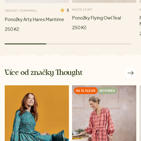
5
WHITE STUFF
SEASALT CORNWALL
Ponožky Flying Owl Teal
Ponožky Arty Hares Maritime
250 Kč
250 Kč
Více od značky Thought
46 % SLEVA
NOVINKA