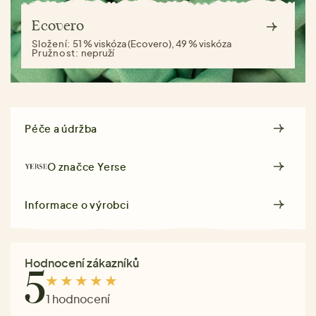
Ecovero
Složení:
51 % viskóza (Ecovero), 49 % viskóza
Pružnost:
nepruží
Péče a údržba
O značce
Yerse
Informace o výrobci
Hodnocení zákazníků
5
1 hodnocení