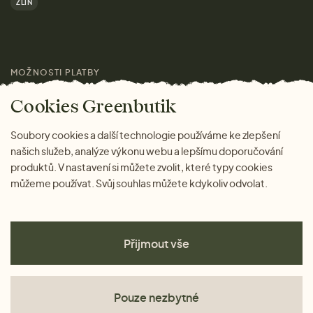
ZLÍN
Značky
Pro média
MOŽNOSTI PLATBY
Magazín
Cookies Greenbutik
Soubory cookies a další technologie používáme ke zlepšení
našich služeb, analýze výkonu webu a lepšímu doporučování
produktů. V nastavení si můžete zvolit, které typy cookies
můžeme používat. Svůj souhlas můžete kdykoliv odvolat.
Přijmout vše
Pouze nezbytné