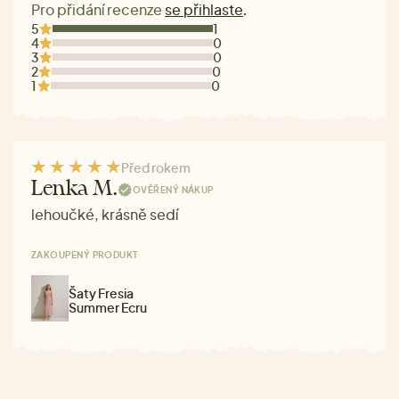
Pro přidání recenze
se přihlaste
.
5
1
4
0
3
0
2
0
1
0
Před rokem
Lenka M.
OVĚŘENÝ NÁKUP
lehoučké, krásně sedí
ZAKOUPENÝ PRODUKT
Šaty Fresia
Summer Ecru