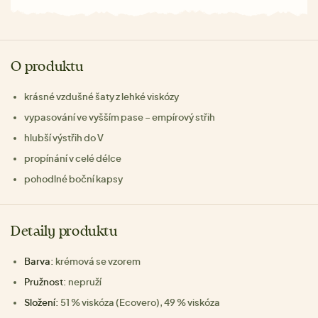
O produktu
krásné vzdušné šaty z lehké viskózy
vypasování ve vyšším pase – empírový střih
hlubší výstřih do V
propínání v celé délce
pohodlné boční kapsy
Detaily produktu
Barva:
krémová se vzorem
Pružnost:
nepruží
Složení:
51 % viskóza (Ecovero), 49 % viskóza