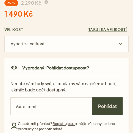
2 290 Kč
35 %
1 490 Kč
VELIKOST
TABULKA VELIKOSTÍ
Vyberte si velikost
Vyprodaný: Pohlídat dostupnost?
Nechte nám tady svůj e-mail a my vám napíšeme hned,
jakmile bude opět dostupný.
Pohlídat
Chcete mít přehled?
Registruje se
a mějte všechny hlídané
produkty na jednom místě.