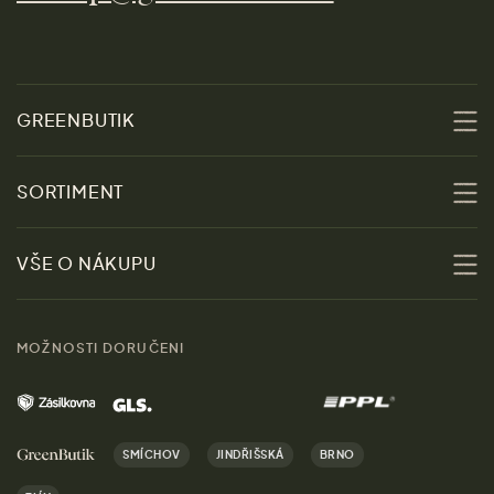
GREENBUTIK
O nás
SORTIMENT
Udržitelnost
Slevy
VŠE O NÁKUPU
Materiály
Ženy
Průvodce velikostmi
Obchody
MOŽNOSTI DORUČENI
Muži
Vrácení zboží zdarma
Kontakt
Domov
Doprava a platba
Kariéra
SMÍCHOV
JINDŘIŠSKÁ
BRNO
Dárky
Výhody nákupu u nás