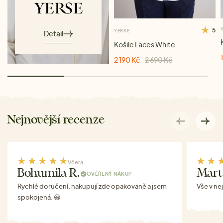
5
YERSE
Detail
Košile Laces White
2 190 Kč
2 690 Kč
Nejnovější recenze
Včera
Bohumila R.
Mart
OVĚŘENÝ NÁKUP
Rychlé doručení, nakupují zde opakovaně a jsem
Vše v ne
spokojená. 😀