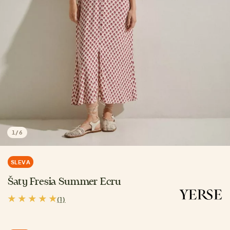
1
/
6
SLEVA
Šaty Fresia Summer Ecru
(1)