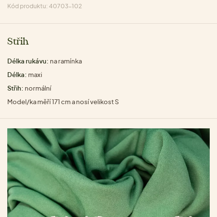
Kód produktu: 40703-102
Střih
Délka rukávu:
na ramínka
Délka:
maxi
Střih:
normální
Model/ka měří 171 cm a nosí velikost S