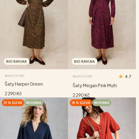
BIO BAVLNA
BIO BAVLNA
WHITE STUFF
4.7
WHITE STUFF
Šaty Harper Green
Šaty Megan Pink Multi
2 290 Kč
2 290 Kč
21 % SLEVA
NOVINKA
18 % SLEVA
NOVINKA