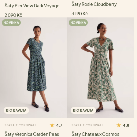
Šaty Rosie Cloudberry
Šaty Pier View Dark Voyage
3 190 Kč
2 090 Kč
NOVINKA
NOVINKA
BIO BAVLNA
BIO BAVLNA
4.7
4.8
SEASALT CORNWALL
SEASALT CORNWALL
Šaty Veronica Garden Peas
Šaty Chateaux Cosmos