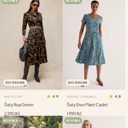
NOVINKA
NOVINKA
BIO BAVLNA
BIO BAVLNA
4.9
4.8
WHITE STUFF
SEASALT CORNWALL
Šaty Rua Green
Šaty Enor Plant Cadet
2 290 Kč
1 990 Kč
NOVINKA
NOVINKA