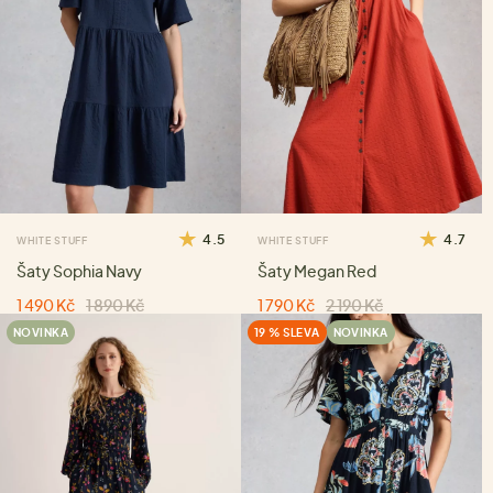
4.5
4.7
WHITE STUFF
WHITE STUFF
Šaty Sophia Navy
Šaty Megan Red
1 490 Kč
1 890 Kč
1 790 Kč
2 190 Kč
NOVINKA
19 % SLEVA
NOVINKA