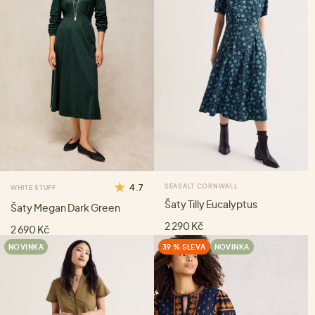
4.7
SEASALT CORNWALL
WHITE STUFF
Šaty Tilly Eucalyptus
Šaty Megan Dark Green
2 290 Kč
2 690 Kč
NOVINKA
39 % SLEVA
NOVINKA