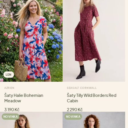
LEN
AZRIEN
SEASALT CORNWALL
Šaty Halie Bohemian
Šaty Tilly Wild Borders Red
Meadow
Cabin
3 190 Kč
2 290 Kč
NOVINKA
NOVINKA