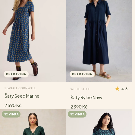
BIO BAVLNA
BIO BAVLNA
SEASALT CORNWALL
4.6
WHITE STUFF
Šaty Seed Marine
Šaty Rylee Navy
2 590 Kč
2 390 Kč
NOVINKA
NOVINKA