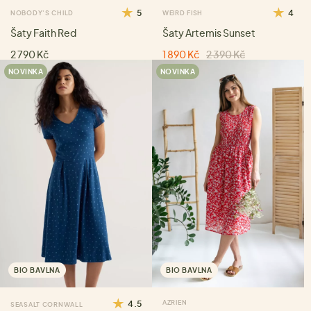
5
4
NOBODY'S CHILD
WEIRD FISH
Šaty Faith Red
Šaty Artemis Sunset
2 790 Kč
1 890 Kč
2 390 Kč
NOVINKA
NOVINKA
BIO BAVLNA
BIO BAVLNA
4.5
AZRIEN
SEASALT CORNWALL