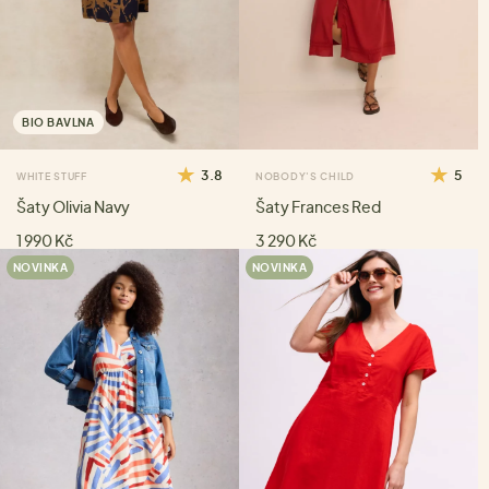
BIO BAVLNA
3.8
5
WHITE STUFF
NOBODY'S CHILD
Šaty Olivia Navy
Šaty Frances Red
1 990 Kč
3 290 Kč
NOVINKA
NOVINKA