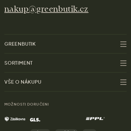
nakup@greenbutik.cz
GREENBUTIK
O nás
SORTIMENT
Udržitelnost
Slevy
VŠE O NÁKUPU
Materiály
Ženy
Průvodce velikostmi
Obchody
MOŽNOSTI DORUČENI
Muži
Vrácení zboží zdarma
Kontakt
Domov
Doprava a platba