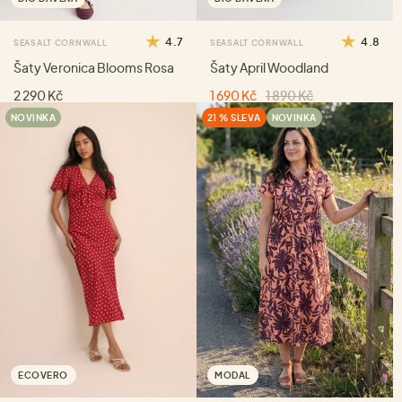
4.7
4.8
SEASALT CORNWALL
SEASALT CORNWALL
Šaty Veronica Blooms Rosa
Šaty April Woodland
2 290 Kč
1 690 Kč
1 890 Kč
NOVINKA
21 % SLEVA
NOVINKA
ECOVERO
MODAL