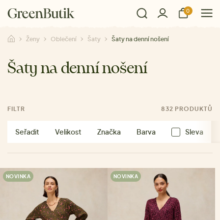
0
Ženy
Oblečení
Šaty
Šaty na denní nošení
Šaty na denní nošení
FILTR
832 PRODUKTŮ
Seřadit
Velikost
Značka
Barva
Sleva
NOVINKA
NOVINKA