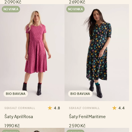
2 090 Kč
2 690 Kč
NOVINKA
NOVINKA
BIO BAVLNA
BIO BAVLNA
4.8
4.4
SEASALT CORNWALL
SEASALT CORNWALL
Šaty April Rosa
Šaty Fenil Maritime
1 990 Kč
2 590 Kč