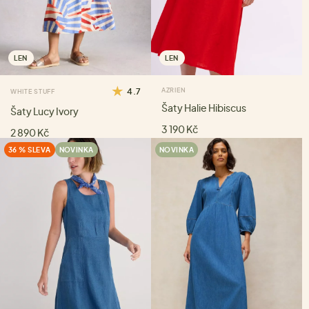
LEN
LEN
4.7
AZRIEN
WHITE STUFF
Šaty Halie Hibiscus
Šaty Lucy Ivory
3 190 Kč
2 890 Kč
36 % SLEVA
NOVINKA
NOVINKA