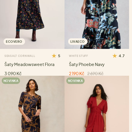
ECOVERO
LIVAECO
5
4.7
SEASALT CORNWALL
WHITE STUFF
Šaty Meadowsweet Flora
Šaty Phoebe Navy
3 090 Kč
2 190 Kč
2 690 Kč
NOVINKA
NOVINKA