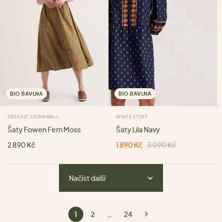
BIO BAVLNA
BIO BAVLNA
SEASALT CORNWALL
WHITE STUFF
Šaty Fowen Fern Moss
Šaty Lila Navy
2 890 Kč
1 890 Kč
3 090 Kč
Načíst další
1
2
…
24