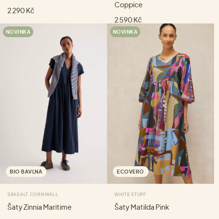
Coppice
2 290 Kč
2 590 Kč
NOVINKA
NOVINKA
BIO BAVLNA
ECOVERO
SEASALT CORNWALL
WHITE STUFF
Šaty Zinnia Maritime
Šaty Matilda Pink