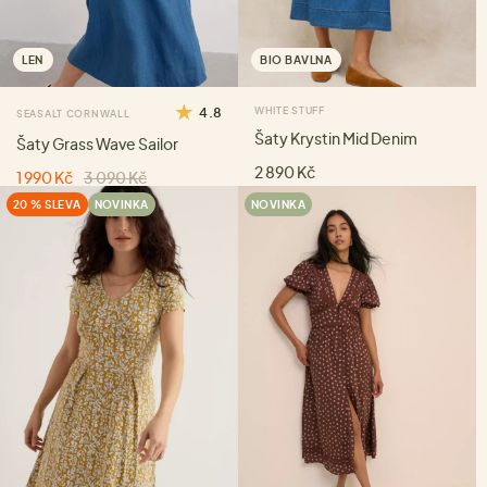
LEN
BIO BAVLNA
4.8
WHITE STUFF
SEASALT CORNWALL
Šaty Krystin Mid Denim
Šaty Grass Wave Sailor
2 890 Kč
1 990 Kč
3 090 Kč
20 % SLEVA
NOVINKA
NOVINKA