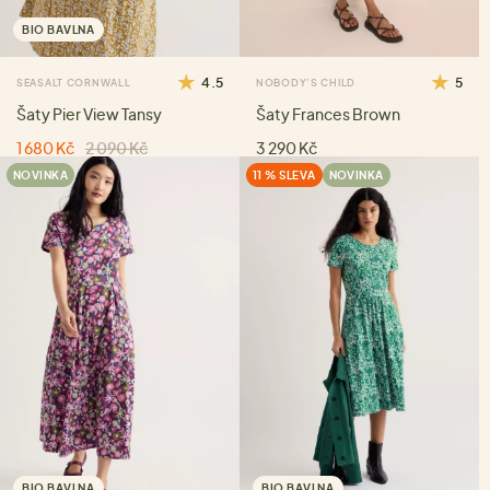
BIO BAVLNA
4.5
5
SEASALT CORNWALL
NOBODY'S CHILD
Šaty Pier View Tansy
Šaty Frances Brown
1 680 Kč
2 090 Kč
3 290 Kč
NOVINKA
11 % SLEVA
NOVINKA
BIO BAVLNA
BIO BAVLNA