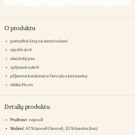
O produktu
pohodlné šaty na denní nošení
výstřih do V
elastický pas
splývavá sukně
příjemná kombinace Tencelu a bio bavlny
délka 96 cm
Detaily produktu
Pružnost:
nepruží
Složení:
67 % lyocell (Tencel), 33 % bavlna (bio)