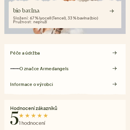
bio bavlna
Složení:
67 % lyocell (Tencel), 33 % bavlna (bio)
Pružnost:
nepruží
Péče a údržba
O značce
Armedangels
Informace o výrobci
Hodnocení zákazníků
5
1 hodnocení