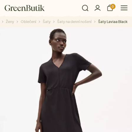
0
Ženy
Oblečení
Šaty
Šaty na denní nošení
Šaty Laviaa Black