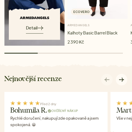
ECOVERO
ARMEDANGELS
Detail
Kalhoty Basic Barrel Black
2 390 Kč
Nejnovější recenze
Před 2 dny
Bohumila R.
Mart
OVĚŘENÝ NÁKUP
Rychlé doručení, nakupují zde opakovaně a jsem
Vše v ne
spokojená. 😀