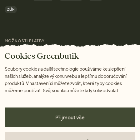
Dárky
Výhody nákupu u nás
ZLÍN
Značky
Pro média
MOŽNOSTI PLATBY
Magazín
Cookies Greenbutik
Soubory cookies a další technologie používáme ke zlepšení
našich služeb, analýze výkonu webu a lepšímu doporučování
produktů. V nastavení si můžete zvolit, které typy cookies
můžeme používat. Svůj souhlas můžete kdykoliv odvolat.
Přijmout vše