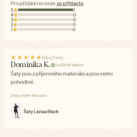
Pro přidání recenze
se přihlaste
.
5
1
4
0
3
0
2
0
1
0
Před 3 lety
Dominika K.
OVĚŘENÝ NÁKUP
Šaty jsou z příjemného materiálu a jsou velmi
pohodlné.
ZAKOUPENÝ PRODUKT
Šaty Laviaa Black