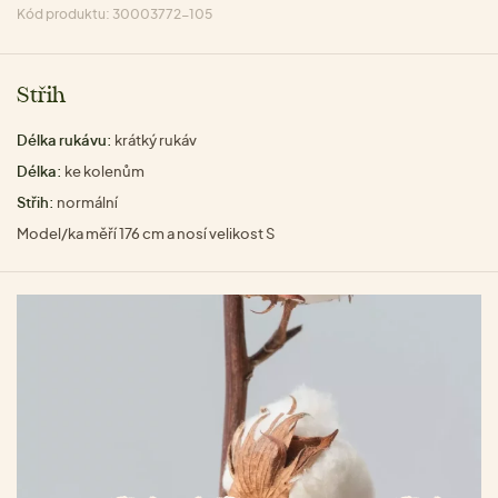
Kód produktu: 30003772-105
Střih
Délka rukávu:
krátký rukáv
Délka:
ke kolenům
Střih:
normální
Model/ka měří 176 cm a nosí velikost S