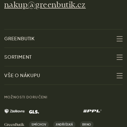
nakup@greenbutik.cz
GREENBUTIK
O nás
SORTIMENT
Udržitelnost
Slevy
VŠE O NÁKUPU
Materiály
Ženy
Průvodce velikostmi
Obchody
MOŽNOSTI DORUČENI
Muži
Vrácení zboží zdarma
Kontakt
Domov
Doprava a platba
Kariéra
SMÍCHOV
JINDŘIŠSKÁ
BRNO