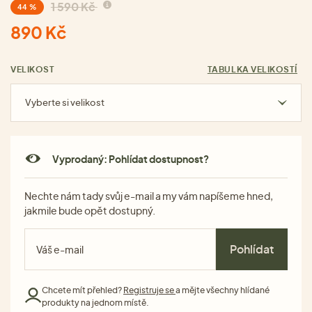
1 590 Kč
44 %
890 Kč
VELIKOST
TABULKA VELIKOSTÍ
Vyberte si velikost
Vyprodaný: Pohlídat dostupnost?
Nechte nám tady svůj e-mail a my vám napíšeme hned,
jakmile bude opět dostupný.
Pohlídat
Chcete mít přehled?
Registruje se
a mějte všechny hlídané
produkty na jednom místě.