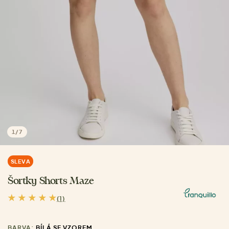
1
/
7
SLEVA
Šortky Shorts Maze
(1)
BARVA:
BÍLÁ SE VZOREM