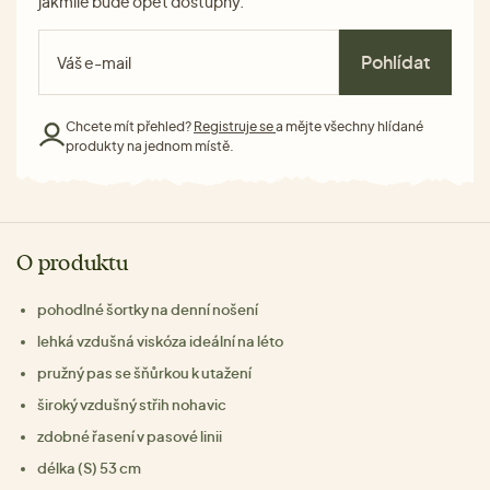
jakmile bude opět dostupný.
Pohlídat
Chcete mít přehled?
Registruje se
a mějte všechny hlídané
produkty na jednom místě.
O produktu
pohodlné šortky na denní nošení
lehká vzdušná viskóza ideální na léto
pružný pas se šňůrkou k utažení
široký vzdušný střih nohavic
zdobné řasení v pasové linii
délka (S) 53 cm