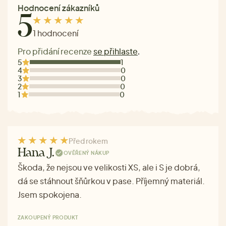
Hodnocení zákazníků
5
1 hodnocení
Pro přidání recenze
se přihlaste
.
5
1
4
0
3
0
2
0
1
0
Před rokem
Hana J.
OVĚŘENÝ NÁKUP
Škoda, že nejsou ve velikosti XS, ale i S je dobrá,
dá se stáhnout šňůrkou v pase. Příjemný materiál.
Jsem spokojena.
ZAKOUPENÝ PRODUKT