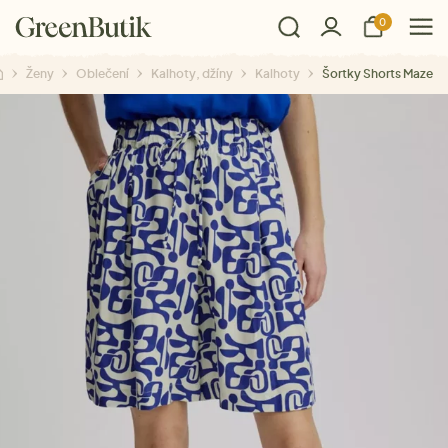
0
Ženy
Oblečení
Kalhoty, džíny
Kalhoty
Šortky Shorts Maze