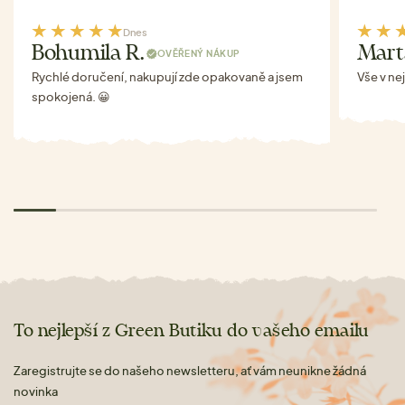
Dnes
Bohumila R.
Mart
OVĚŘENÝ NÁKUP
Rychlé doručení, nakupují zde opakovaně a jsem
Vše v ne
spokojená. 😀
To nejlepší z Green Butiku do vašeho emailu
Zaregistrujte se do našeho newsletteru, ať vám neunikne žádná
novinka