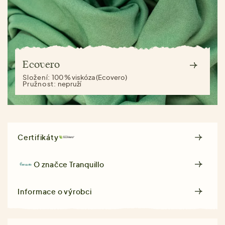
Ecovero
Složení:
100 % viskóza (Ecovero)
Pružnost:
nepruží
Certifikáty
O značce
Tranquillo
Informace o výrobci