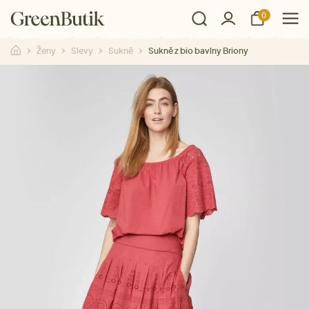
0
Ženy
Slevy
Sukně
Sukně z bio bavlny Briony