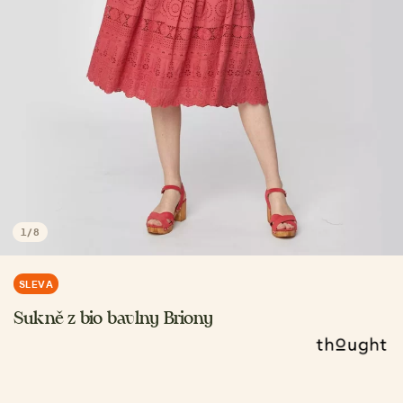
1
/
8
SLEVA
Sukně z bio bavlny Briony