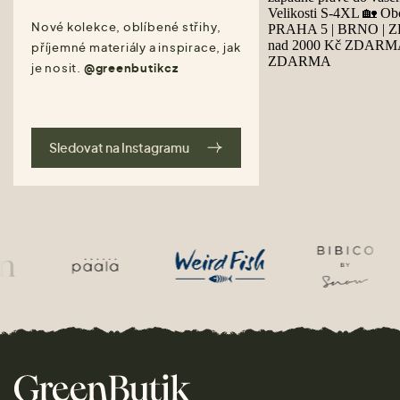
Nové kolekce, oblíbené střihy,
příjemné materiály a inspirace, jak
je nosit.
@greenbutikcz
Sledovat na Instagramu