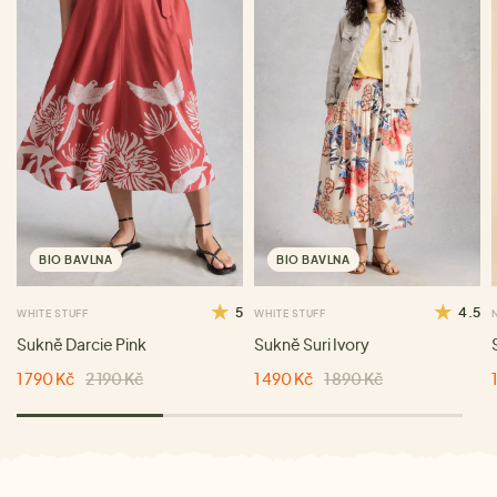
BIO BAVLNA
BIO BAVLNA
5
4.5
WHITE STUFF
WHITE STUFF
Sukně Darcie Pink
Sukně Suri Ivory
1 790 Kč
2 190 Kč
1 490 Kč
1 890 Kč