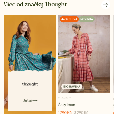
Více od značky Thought
46 % SLEVA
NOVINKA
BIO BAVLNA
THOUGHT
Detail
Šaty Iman
1 790 Kč
3 290 Kč