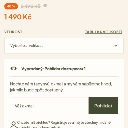
2 490 Kč
40 %
1 490 Kč
VELIKOST
TABULKA VELIKOSTÍ
Vyberte si velikost
Vyprodaný: Pohlídat dostupnost?
Nechte nám tady svůj e-mail a my vám napíšeme hned,
jakmile bude opět dostupný.
Pohlídat
Chcete mít přehled?
Registruje se
a mějte všechny hlídané
produkty na jednom místě.