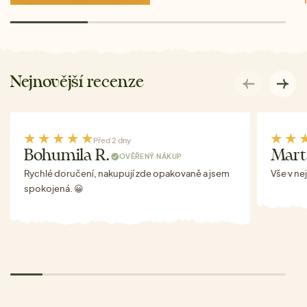
Nejnovější recenze
Před 2 dny
Bohumila R.
Mart
OVĚŘENÝ NÁKUP
Rychlé doručení, nakupují zde opakovaně a jsem
Vše v ne
spokojená. 😀