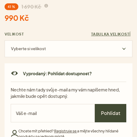
1 690 Kč
41 %
990 Kč
VELIKOST
TABULKA VELIKOSTÍ
Vyberte si velikost
Vyprodaný: Pohlídat dostupnost?
Nechte nám tady svůj e-mail a my vám napíšeme hned,
jakmile bude opět dostupný.
Pohlídat
Chcete mít přehled?
Registruje se
a mějte všechny hlídané
produkty na jednom místě.