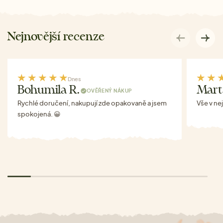
Nejnovější recenze
Dnes
Bohumila R.
Mart
OVĚŘENÝ NÁKUP
Rychlé doručení, nakupují zde opakovaně a jsem
Vše v ne
spokojená. 😀