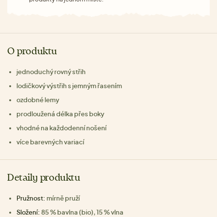
O produktu
jednoduchý rovný střih
lodičkový výstřih s jemným řasením
ozdobné lemy
prodloužená délka přes boky
vhodné na každodenní nošení
více barevných variací
Detaily produktu
Pružnost:
mírně pruží
Složení:
85 % bavlna (bio), 15 % vlna