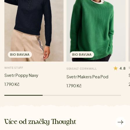
BIO BAVLNA
BIO BAVLNA
WHITE STUFF
4.8
SEASALT CORNWALL
Svetr Poppy Navy
Svetr Makers Pea Pod
1 790 Kč
1 790 Kč
Více od značky Thought