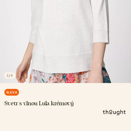
1
/
5
SLEVA
Svetr s vlnou Lula krémový