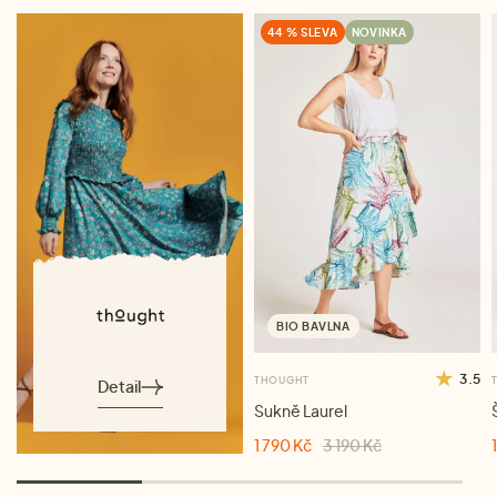
44 % SLEVA
NOVINKA
BIO BAVLNA
3.5
THOUGHT
Detail
Sukně Laurel
1 790 Kč
3 190 Kč