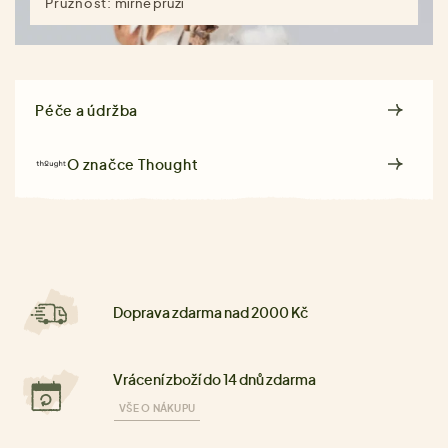
Pružnost:
mírně pruží
Péče a údržba
O značce
Thought
Doprava zdarma nad 2000 Kč
Vrácení zboží do 14 dnů zdarma
VŠE O NÁKUPU