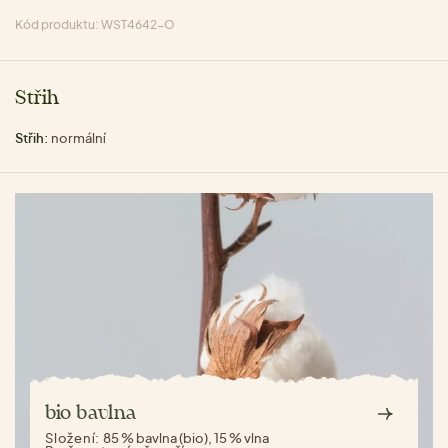
Kód produktu: WST4642-O
Střih
Střih:
normální
bio bavlna
Složení:
85 % bavlna (bio), 15 % vlna