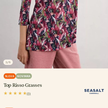
1
/
5
SLEVA
NOVINKA
Top Risso Grasses
(1)