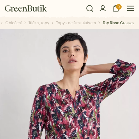
0
Oblečení
Trička, topy
Topy s delším rukávem
Top Risso Grasses