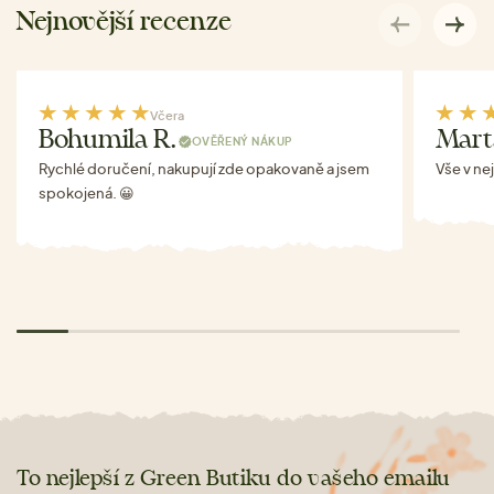
Nejnovější recenze
Včera
Bohumila R.
Mart
OVĚŘENÝ NÁKUP
Rychlé doručení, nakupují zde opakovaně a jsem
Vše v ne
spokojená. 😀
To nejlepší z Green Butiku do vašeho emailu