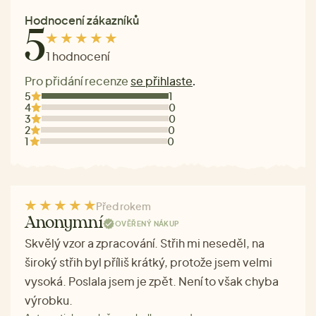
Hodnocení zákazníků
5
1 hodnocení
Pro přidání recenze
se přihlaste
.
5
1
4
0
3
0
2
0
1
0
Před rokem
Anonymní
OVĚŘENÝ NÁKUP
Skvělý vzor a zpracování. Střih mi neseděl, na
široký střih byl příliš krátký, protože jsem velmi
vysoká. Poslala jsem je zpět. Není to však chyba
výrobku.