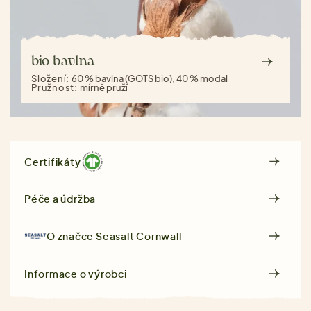
bio bavlna
Složení:
60 % bavlna (GOTS bio), 40 % modal
Pružnost:
mírně pruží
Certifikáty
Péče a údržba
O značce
Seasalt Cornwall
Informace o výrobci