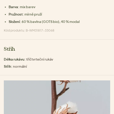
Barva:
mix barev
Pružnost:
mírně pruží
Složení:
60 % bavlna (GOTS bio), 40 % modal
Kód produktu: B-WM31817-33068
Střih
Délka rukávu:
tříčtvrteční rukáv
Střih:
normální