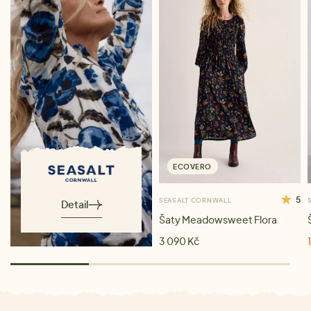
ECOVERO
5
SEASALT CORNWALL
Detail
Šaty Meadowsweet Flora
3 090 Kč