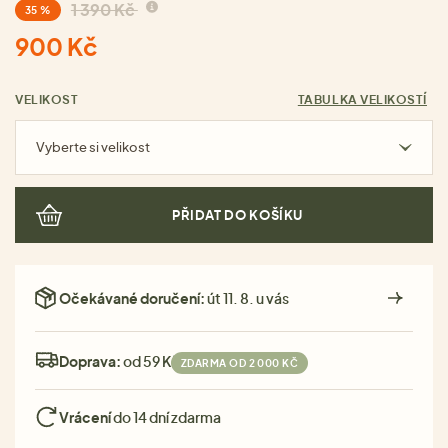
1 390 Kč
35 %
900 Kč
VELIKOST
TABULKA VELIKOSTÍ
Vyberte si velikost
PŘIDAT DO KOŠÍKU
Očekávané doručení:
út 11. 8. u vás
Doprava:
od 59 Kč
ZDARMA OD 2 000 KČ
Vrácení
do 14 dní zdarma