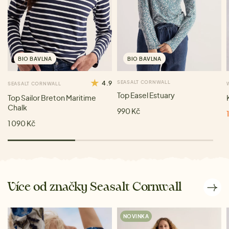
BIO BAVLNA
BIO BAVLNA
4.9
SEASALT CORNWALL
SEASALT CORNWALL
Top Easel Estuary
Top Sailor Breton Maritime
Chalk
990 Kč
1 090 Kč
Více od značky Seasalt Cornwall
NOVINKA