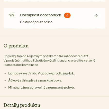
Dostupnost v obchodech
0
Dostupné pouze online
O produktu
Splývavý top do A s jemným potiskem oživí každodenní outfit.
V prodyšném střihu a lichotivém výstřihu snadno vytvoříte vrstvené
i samostatné kombinace.
Lichotivý výstřih do V opticky prodlužuje krk.
Áčkový střih splývá a maskuje boky.
Mírná pružnost pro volný a nenucený pohyb.
Detaily produktu