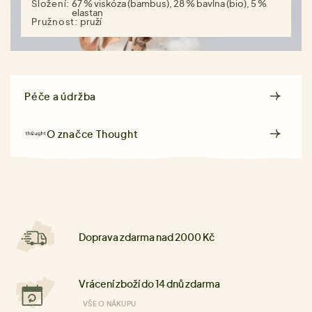
Složení:
67 % viskóza (bambus), 28 % bavlna (bio), 5 %
elastan
Pružnost:
pruží
Péče a údržba
O značce
Thought
Doprava zdarma nad 2000 Kč
Vrácení zboží do 14 dnů zdarma
VŠE O NÁKUPU