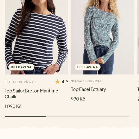
BIO BAVLNA
BIO BAVLNA
4.9
SEASALT CORNWALL
SEASALT CORNWALL
Top Easel Estuary
Top Sailor Breton Maritime
Chalk
990 Kč
1 090 Kč