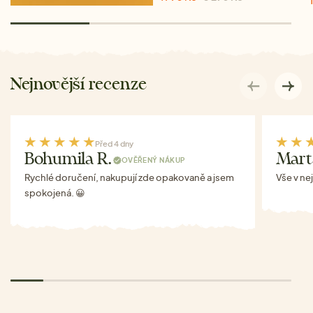
Nejnovější recenze
Před 4 dny
Bohumila R.
Mart
OVĚŘENÝ NÁKUP
Rychlé doručení, nakupují zde opakovaně a jsem
Vše v ne
spokojená. 😀