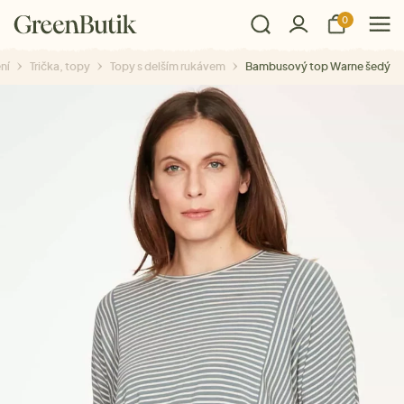
0
ní
Trička, topy
Topy s delším rukávem
Bambusový top Warne šedý