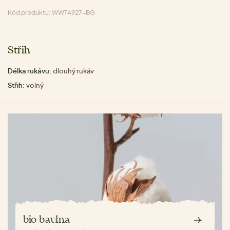
Kód produktu: WWT4927-BG
Střih
Délka rukávu:
dlouhý rukáv
Střih:
volný
bio bavlna