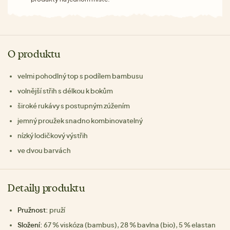
O produktu
velmi pohodlný top s podílem bambusu
volnější střih s délkou k bokům
široké rukávy s postupným zúžením
jemný proužek snadno kombinovatelný
nízký lodičkový výstřih
ve dvou barvách
Detaily produktu
Pružnost:
pruží
Složení:
67 % viskóza (bambus), 28 % bavlna (bio), 5 % elastan