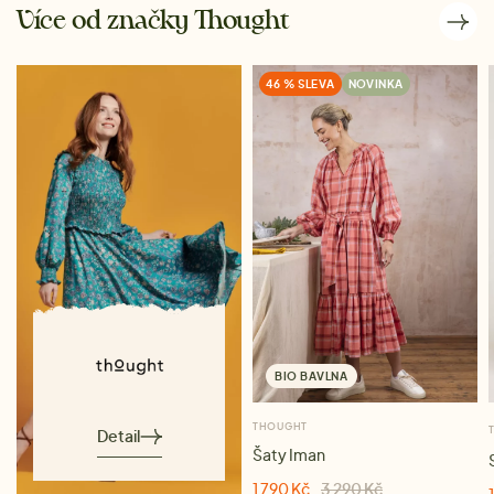
Více od značky Thought
46 % SLEVA
NOVINKA
BIO BAVLNA
THOUGHT
Detail
Šaty Iman
1 790 Kč
3 290 Kč