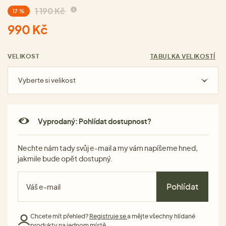
1 190 Kč
17 %
990 Kč
VELIKOST
TABULKA VELIKOSTÍ
Vyberte si velikost
Vyprodaný: Pohlídat dostupnost?
Nechte nám tady svůj e-mail a my vám napíšeme hned,
jakmile bude opět dostupný.
Pohlídat
Chcete mít přehled?
Registruje se
a mějte všechny hlídané
produkty na jednom místě.