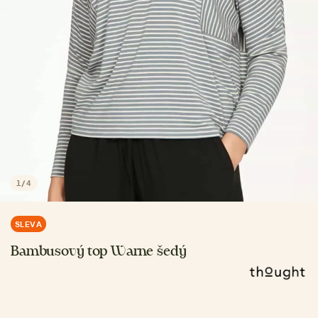
1
/
4
SLEVA
Bambusový top Warne šedý