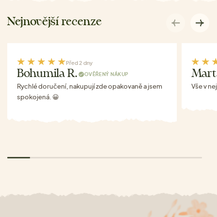
Nejnovější recenze
Před 2 dny
Bohumila R.
Mart
OVĚŘENÝ NÁKUP
Rychlé doručení, nakupují zde opakovaně a jsem
Vše v ne
spokojená. 😀