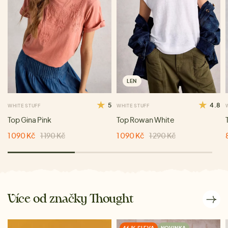
LEN
5
4.8
WHITE STUFF
WHITE STUFF
Top Gina Pink
Top Rowan White
1 090 Kč
1 190 Kč
1 090 Kč
1 290 Kč
Více od značky Thought