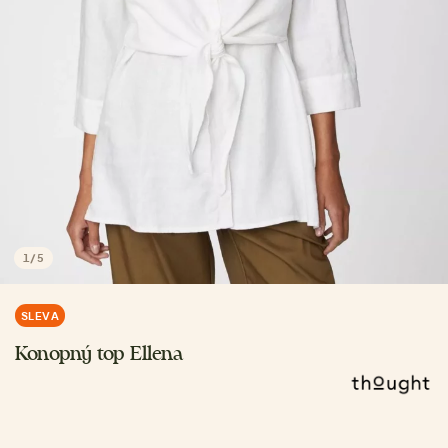
1
/
5
SLEVA
Konopný top Ellena