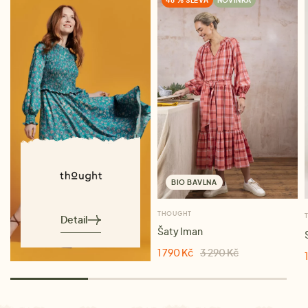
46 % SLEVA
NOVINKA
BIO BAVLNA
THOUGHT
Detail
Šaty Iman
1 790 Kč
3 290 Kč