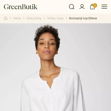
0
Slevy
Slevy ženy
Trička, topy
Konopný top Ellena