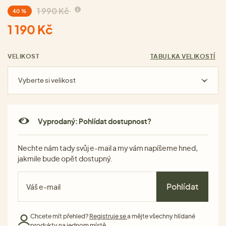
1 990 Kč
40 %
1 190 Kč
VELIKOST
TABULKA VELIKOSTÍ
Vyberte si velikost
Vyprodaný: Pohlídat dostupnost?
Nechte nám tady svůj e-mail a my vám napíšeme hned,
jakmile bude opět dostupný.
Pohlídat
Chcete mít přehled?
Registruje se
a mějte všechny hlídané
produkty na jednom místě.