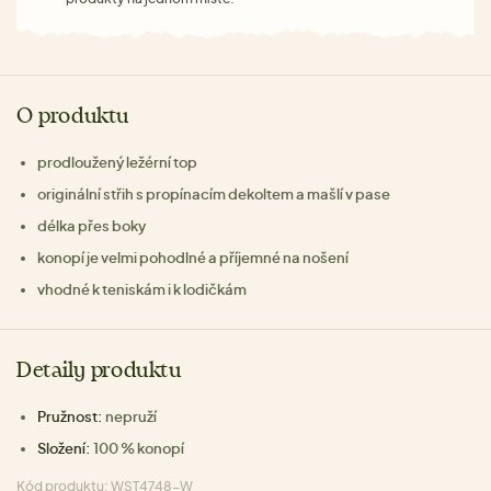
O produktu
prodloužený ležérní top
originální střih s propínacím dekoltem a mašlí v pase
délka přes boky
konopí je velmi pohodlné a příjemné na nošení
vhodné k teniskám i k lodičkám
Detaily produktu
Pružnost:
nepruží
Složení:
100 % konopí
Kód produktu: WST4748-W