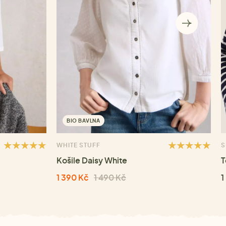
BIO BAVLNA
WHITE STUFF
S
Košile Daisy White
T
1 390 Kč
1 490 Kč
1