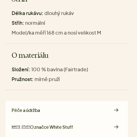
Délka rukávu:
dlouhý rukáv
Střih:
normální
Model/ka měří 168 cm a nosí velikost M
O materiálu
Složení:
100 % bavlna (Fairtrade)
Pružnost:
mírně pruží
Péče a údržba
O značce
White Stuff