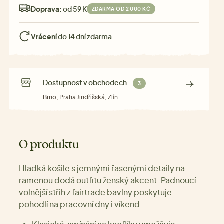
Doprava:
od 59 Kč
ZDARMA OD 2 000 KČ
Vrácení
do 14 dní zdarma
Dostupnost v obchodech
3
Brno, Praha Jindřišská, Zlín
O produktu
Hladká košile s jemnými řasenými detaily na
ramenou dodá outfitu ženský akcent. Padnoucí
volnější střih z fairtrade bavlny poskytuje
pohodlí na pracovní dny i víkend.