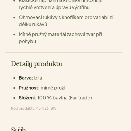
Klasické zapínání na knoflíky umožňuje
rychlé vrstvení a úpravu výstřihu
Ohrnovací rukávy s knoflíkem pro variabilní
délku rukávů
Mírně pružný materiál zachová tvar při
pohybu
Detaily produktu
Barva:
bílá
Pružnost:
mírně pruží
Složení:
100 % bavlna (Fairtrade)
Kód produktu: 434126-BW
Střih