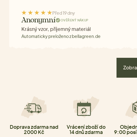
Před 19 dny
Anonymní
OVĚŘENÝ NÁKUP
Krásný vzor, příjemný materiál
Automaticky preloženo z bellagreen.de
Zobra
Doprava zdarma nad
Vrácení zboží do
Objedn
2000 Kč
14 dnů zdarma
9:00 posí