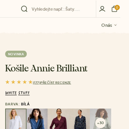
0
O nás
O nás
O nás
O nás
O nás
NOVINKA
Košile Annie Brilliant
(177)
PŘEČÍST RECENZE
BARVA:
BÍLÁ
+30