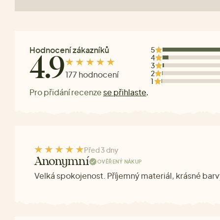
Hodnocení zákazníků
5
4
4.9
3
2
177 hodnocení
1
Pro přidání recenze
se přihlaste
.
Před 3 dny
Anonymní
OVĚŘENÝ NÁKUP
Velká spokojenost. Příjemný materiál, krásné barv