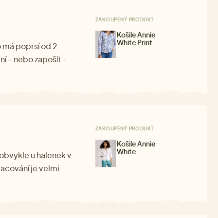
ZAKOUPENÝ PRODUKT
Košile Annie
White Print
o má poprsí od 2
ní - nebo zapošít -
ZAKOUPENÝ PRODUKT
Košile Annie
White
o obvykle u halenek v
racování je velmi