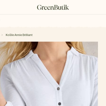
rkové poukazy
Košile Annie Brilliant