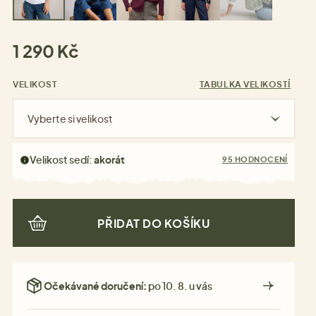
1 290 Kč
VELIKOST
TABULKA VELIKOSTÍ
Vyberte si velikost
Velikost sedí:
akorát
95 HODNOCENÍ
PŘIDAT DO KOŠÍKU
Očekávané doručení:
po 10. 8. u vás