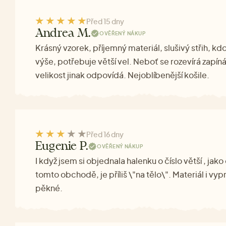
Před 15 dny
Andrea M.
OVĚŘENÝ NÁKUP
Krásný vzorek, příjemný materiál, slušivý střih, kd
výše, potřebuje větší vel. Neboť se rozevírá zapíná
velikost jinak odpovídá. Nejoblíbenější košile.
Před 16 dny
Eugenie P.
OVĚŘENÝ NÁKUP
I když jsem si objednala halenku o číslo větší , jak
tomto obchodě, je příliš \"na tělo\". Materiál i vyp
pěkné.