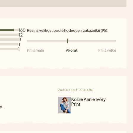
160
Reálná velikost podle hodnocení zákazníků (95):
12
3
1
1
Příliš malé
Akorát
Příliš velké
ZAKOUPENÝ PRODUKT
Košile Annie Ivory
Print
y.