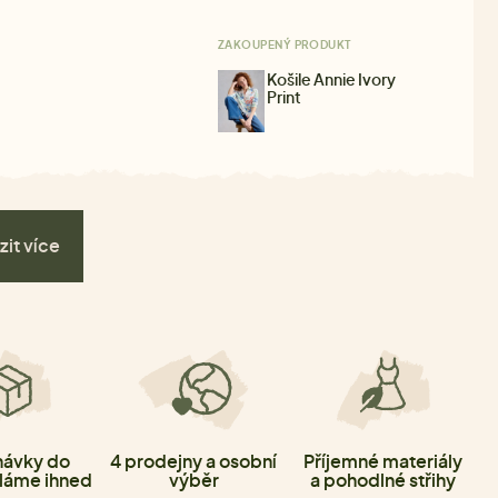
ZAKOUPENÝ PRODUKT
Košile Annie Ivory
Print
zit více
ávky do
4 prodejny a osobní
Příjemné materiály
láme ihned
výběr
a pohodlné střihy