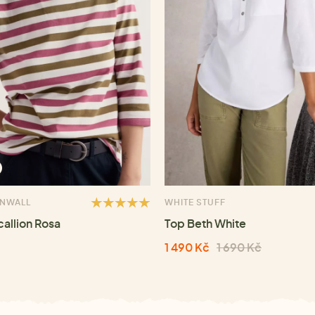
RNWALL
WHITE STUFF
callion Rosa
Top Beth White
1 490 Kč
1 690 Kč