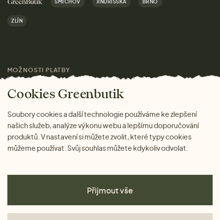
SMÍCHOV
JINDŘIŠSKÁ
BRNO
Dárky
Výhody nákupu u nás
ZLÍN
Značky
Pro média
MOŽNOSTI PLATBY
Magazín
Cookies Greenbutik
Soubory cookies a další technologie používáme ke zlepšení
našich služeb, analýze výkonu webu a lepšímu doporučování
produktů. V nastavení si můžete zvolit, které typy cookies
můžeme používat. Svůj souhlas můžete kdykoliv odvolat.
Přijmout vše