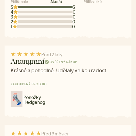
Příliš malé
Akorát
Příliš velké
5
3
4
0
3
0
2
0
1
0
Před 2 lety
Anonymní
OVĚŘENÝ NÁKUP
Krásné a pohodlné. Udělaly velkou radost.
ZAKOUPENÝ PRODUKT
Ponožky
Hedgehog
Před 9 měsíci