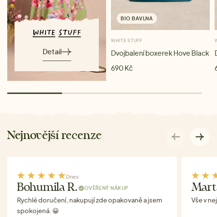
BIO BAVLNA
WHITE STUFF
Detail
Dvojbalení boxerek Hove Black
690 Kč
Nejnovější recenze
Dnes
Bohumila R.
Mart
OVĚŘENÝ NÁKUP
Rychlé doručení, nakupují zde opakovaně a jsem
Vše v ne
spokojená. 😀