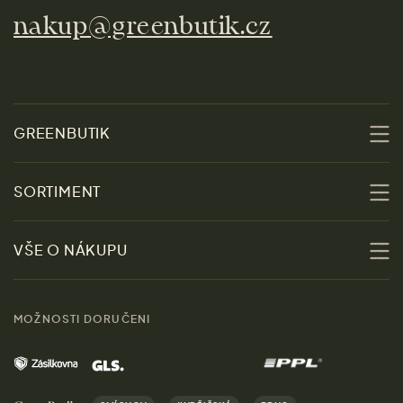
nakup@greenbutik.cz
GREENBUTIK
O nás
SORTIMENT
Udržitelnost
Slevy
VŠE O NÁKUPU
Materiály
Ženy
Průvodce velikostmi
Obchody
MOŽNOSTI DORUČENI
Muži
Vrácení zboží zdarma
Kontakt
Domov
Doprava a platba
Kariéra