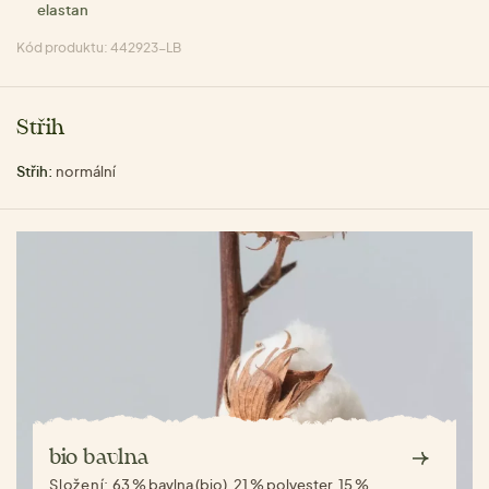
elastan
Kód produktu: 442923-LB
Střih
Střih:
normální
bio bavlna
Složení:
63 % bavlna (bio), 21 % polyester, 15 %