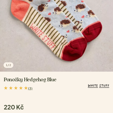
1
/
2
Ponožky Hedgehog Blue
(3)
220 Kč