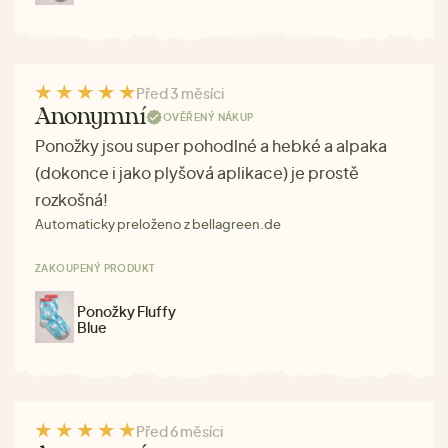
Před 3 měsíci
Anonymní
OVĚŘENÝ NÁKUP
Ponožky jsou super pohodlné a hebké a alpaka
(dokonce i jako plyšová aplikace) je prostě
rozkošná!
Automaticky preloženo z bellagreen.de
ZAKOUPENÝ PRODUKT
Ponožky Fluffy
Blue
Před 6 měsíci