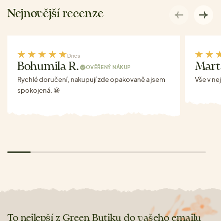
Nejnovější recenze
Dnes
Bohumila R.
Mart
OVĚŘENÝ NÁKUP
Rychlé doručení, nakupují zde opakovaně a jsem
Vše v ne
spokojená. 😀
To nejlepší z Green Butiku do vašeho emailu