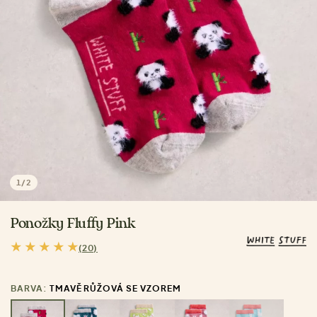
1
/
2
Ponožky Fluffy Pink
(20)
BARVA:
TMAVĚ RŮŽOVÁ SE VZOREM