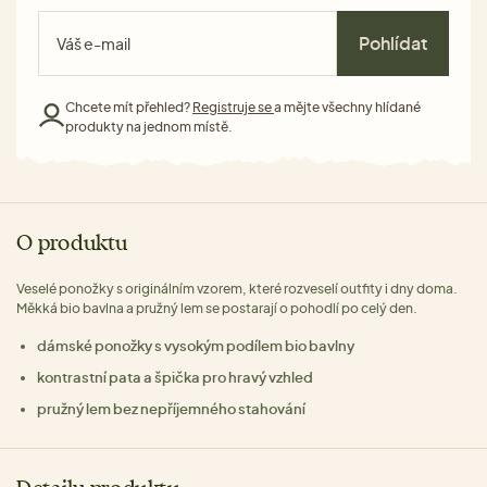
Pohlídat
Chcete mít přehled?
Registruje se
a mějte všechny hlídané
produkty na jednom místě.
O produktu
Veselé ponožky s originálním vzorem, které rozveselí outfity i dny doma.
Měkká bio bavlna a pružný lem se postarají o pohodlí po celý den.
dámské ponožky s vysokým podílem bio bavlny
kontrastní pata a špička pro hravý vzhled
pružný lem bez nepříjemného stahování