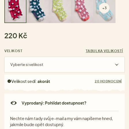
+3
220 Kč
VELIKOST
TABULKA VELIKOSTÍ
Vyberte si velikost
Velikost sedí:
akorát
20 HODNOCENÍ
Vyprodaný: Pohlídat dostupnost?
Nechte nám tady svůj e-mail a my vám napíšeme hned,
jakmile bude opět dostupný.