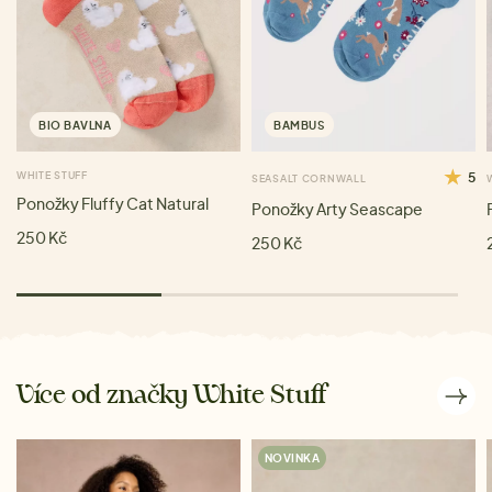
BIO BAVLNA
BAMBUS
WHITE STUFF
5
SEASALT CORNWALL
Ponožky Fluffy Cat Natural
Ponožky Arty Seascape
250 Kč
250 Kč
Více od značky White Stuff
NOVINKA