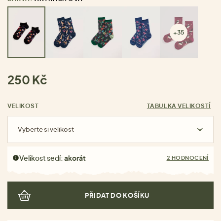
+35
250 Kč
VELIKOST
TABULKA VELIKOSTÍ
Vyberte si velikost
Velikost sedí:
akorát
2 HODNOCENÍ
PŘIDAT DO KOŠÍKU