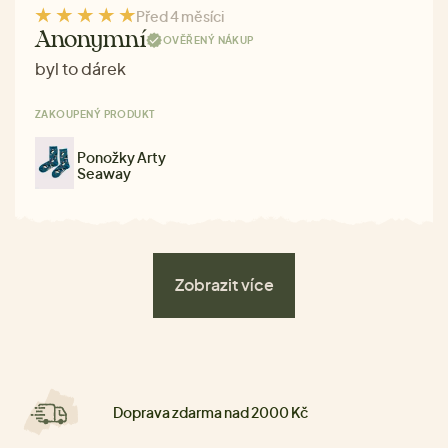
Před 4 měsíci
Anonymní
OVĚŘENÝ NÁKUP
byl to dárek
ZAKOUPENÝ PRODUKT
Ponožky Arty
Seaway
Zobrazit více
Doprava zdarma nad 2000 Kč