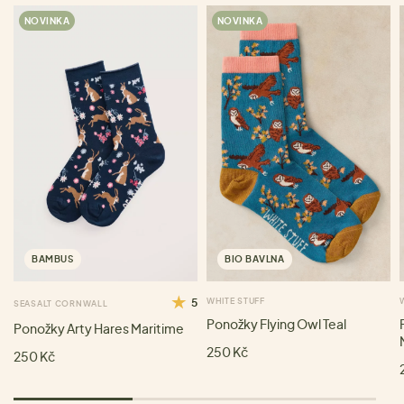
NOVINKA
NOVINKA
BAMBUS
BIO BAVLNA
5
WHITE STUFF
SEASALT CORNWALL
Ponožky Flying Owl Teal
Ponožky Arty Hares Maritime
250 Kč
250 Kč