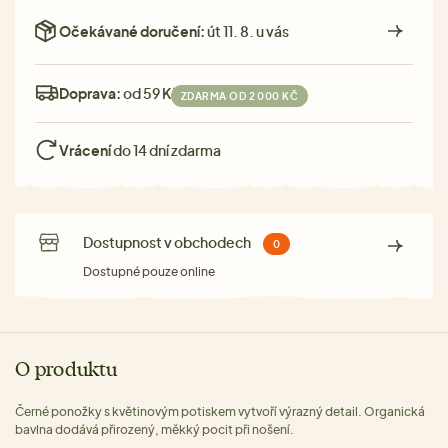
Očekávané doručení:
út 11. 8. u vás
Doprava:
od 59 Kč
ZDARMA OD 2 000 KČ
Vrácení
do 14 dní zdarma
Dostupnost v obchodech
0
Dostupné pouze online
O produktu
Černé ponožky s květinovým potiskem vytvoří výrazný detail. Organická
bavlna dodává přirozený, měkký pocit při nošení.