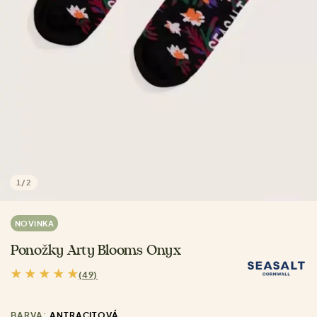
1
/
2
NOVINKA
Ponožky Arty Blooms Onyx
(49)
BARVA:
ANTRACITOVÁ