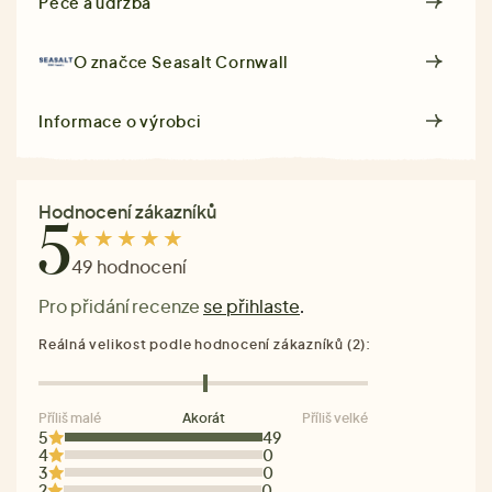
Péče a údržba
O značce
Seasalt Cornwall
Informace o výrobci
Hodnocení zákazníků
5
49 hodnocení
Pro přidání recenze
se přihlaste
.
Reálná velikost podle hodnocení zákazníků (2):
Příliš malé
Akorát
Příliš velké
5
49
4
0
3
0
2
0