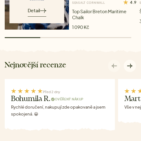
4.9
SEASALT CORNWALL
Detail
Top Sailor Breton Maritime
Chalk
1 090 Kč
Nejnovější recenze
Před 2 dny
Bohumila R.
Mart
OVĚŘENÝ NÁKUP
Rychlé doručení, nakupují zde opakovaně a jsem
Vše v ne
spokojená. 😀