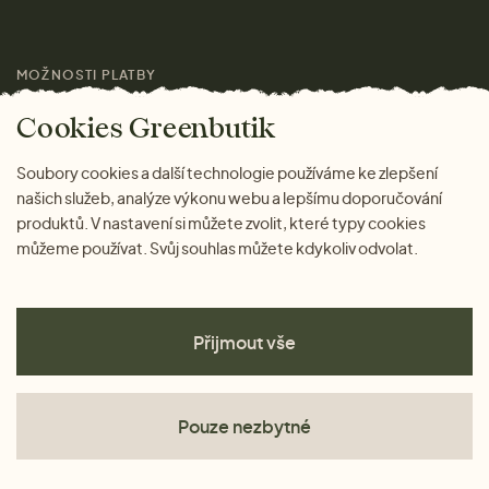
Pro média
MOŽNOSTI PLATBY
Magazín
Cookies Greenbutik
Soubory cookies a další technologie používáme ke zlepšení
našich služeb, analýze výkonu webu a lepšímu doporučování
produktů. V nastavení si můžete zvolit, které typy cookies
můžeme používat. Svůj souhlas můžete kdykoliv odvolat.
Přijmout vše
Pouze nezbytné