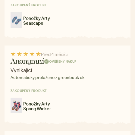
ZAKOUPENÝ PRODUKT
Ponožky Arty
Seascape
Před 4 měsíci
Anonymní
OVĚŘENÝ NÁKUP
Vynikající
Automaticky preloženo z greenbutik.sk
ZAKOUPENÝ PRODUKT
Ponožky Arty
Spring Wicker