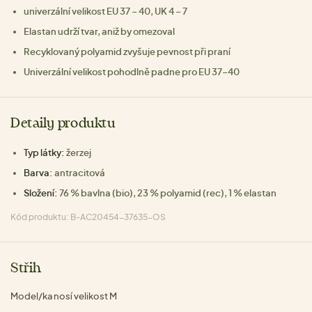
univerzální velikost EU 37 – 40, UK 4 – 7
Elastan udrží tvar, aniž by omezoval
Recyklovaný polyamid zvyšuje pevnost při praní
Univerzální velikost pohodlně padne pro EU 37–40
Detaily produktu
Typ látky:
žerzej
Barva:
antracitová
Složení:
76 % bavlna (bio), 23 % polyamid (rec), 1 % elastan
Kód produktu: B-AC20454-37635-OS
Střih
Model/ka nosí velikost M