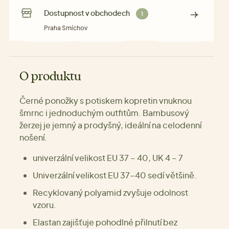
Dostupnost v obchodech
1
Praha Smíchov
O produktu
Černé ponožky s potiskem kopretin vnuknou
šmrnc i jednoduchým outfitům. Bambusový
žerzej je jemný a prodyšný, ideální na celodenní
nošení.
univerzální velikost EU 37 – 40, UK 4 – 7
Univerzální velikost EU 37–40 sedí většině.
Recyklovaný polyamid zvyšuje odolnost
vzoru.
Elastan zajišťuje pohodlné přilnutí bez