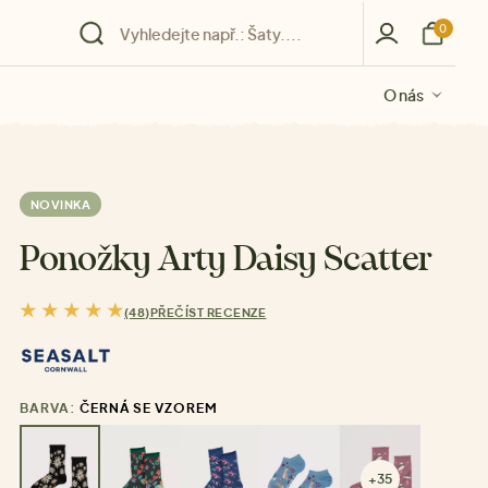
0
O nás
O nás
O nás
O nás
O nás
NOVINKA
Ponožky Arty Daisy Scatter
(48)
PŘEČÍST RECENZE
BARVA:
ČERNÁ SE VZOREM
+35