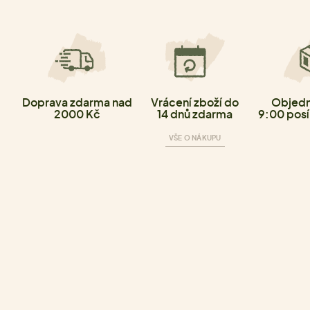
Doprava zdarma nad
Vrácení zboží do
Objedn
2000 Kč
14 dnů zdarma
9:00 posí
VŠE O NÁKUPU