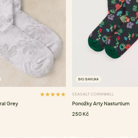
BIO BAVLNA
SEASALT CORNWALL
ral Grey
Ponožky Arty Nasturtium
250 Kč