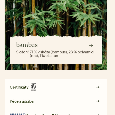
bambus
Složení:
71 % viskóza (bambus), 28 % polyamid
(rec), 1 % elastan
Certifikáty
Péče a údržba