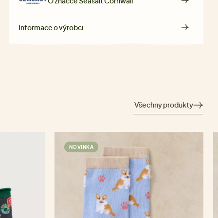
O značce
Seasalt Cornwall
Informace o výrobci
Všechny produkty
NOVINKA