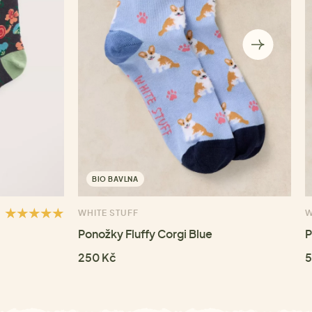
BIO BAVLNA
WHITE STUFF
W
Ponožky Fluffy Corgi Blue
P
250 Kč
5