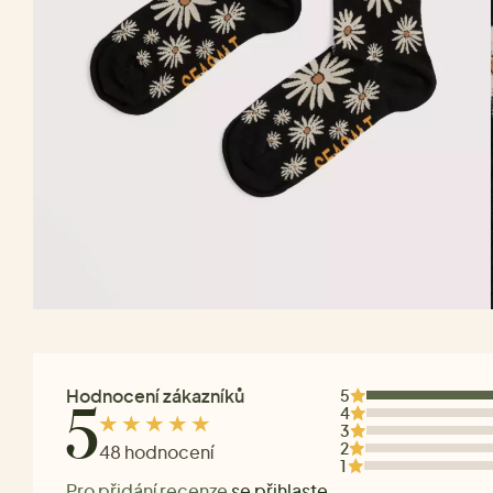
Hodnocení zákazníků
5
4
5
3
2
48 hodnocení
1
Pro přidání recenze
se přihlaste
.