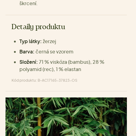
škrcení.
Detaily produktu
Typ látky:
žerzej
Barva:
černá se vzorem
Složení:
71 % viskóza (bambus), 28 %
polyamid (rec), 1 % elastan
Kód produktu: B-AC17165-37823-OS