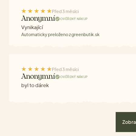
Před 3 měsíci
Anonymní
OVĚŘENÝ NÁKUP
Vynikající
Automaticky preloženo z greenbutik.sk
Před 3 měsíci
Anonymní
OVĚŘENÝ NÁKUP
byl to dárek
Zobra