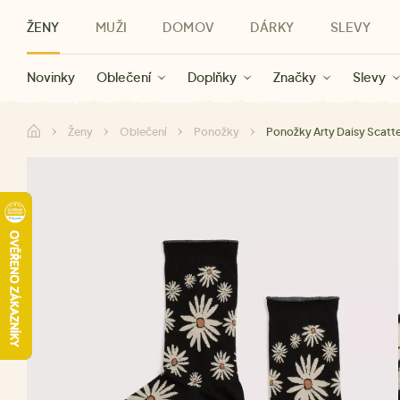
ŽENY
MUŽI
DOMOV
DÁRKY
SLEVY
Novinky
Novinky
Kategorie
Pro ženy
Slevy ženy
Oblečení
Oblečení
Pro muže
Značky
Slevy muži
Doplňky
Značky
Slevy
Pro děti
Slevy
Značky
Pro všechny
Slevy
Dá
Ženy
Oblečení
Ponožky
Ponožky Arty Daisy Scatte