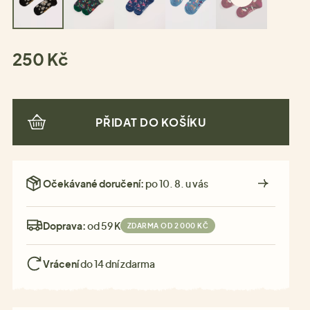
250 Kč
PŘIDAT DO KOŠÍKU
Očekávané doručení:
po 10. 8. u vás
Doprava:
od 59 Kč
ZDARMA OD 2 000 KČ
Vrácení
do 14 dní zdarma