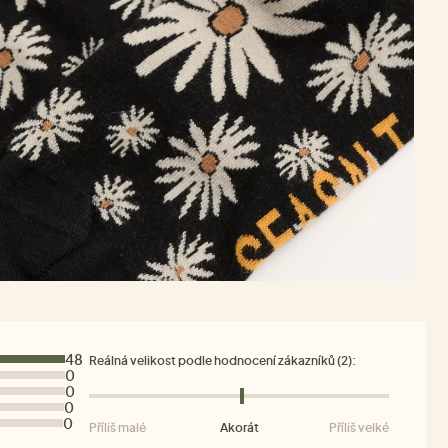
48
Reálná velikost podle hodnocení zákazníků (2):
0
0
0
0
Příliš malé
Akorát
Příliš velké