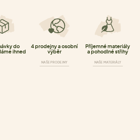
ávky do
4 prodejny a osobní
Příjemné materiály
láme ihned
výběr
a pohodlné střihy
NAŠE PRODEJNY
NAŠE MATERIÁLY