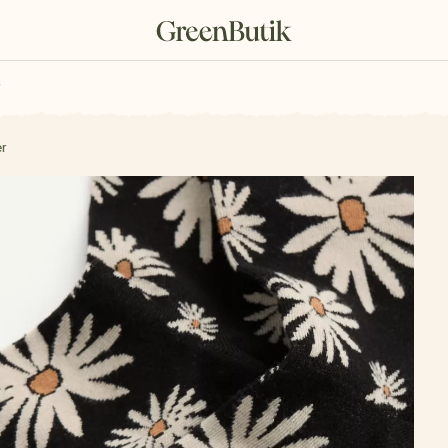
rkové poukazy
r