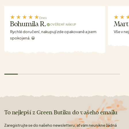
Dnes
Bohumila R.
Mart
OVĚŘENÝ NÁKUP
Rychlé doručení, nakupují zde opakovaně a jsem
Vše v ne
spokojená. 😀
To nejlepší z Green Butiku do vašeho emailu
Zaregistrujte se do našeho newsletteru, ať vám neunikne žádná