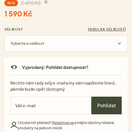
2 490 Kč
36 %
1 590 Kč
VELIKOST
TABULKA VELIKOSTÍ
Vyberte si velikost
Vyprodaný: Pohlídat dostupnost?
Nechte nám tady svůj e-mail a my vám napíšeme hned,
jakmile bude opět dostupný.
Pohlídat
Chcete mít přehled?
Registruje se
a mějte všechny hlídané
produkty na jednom místě.