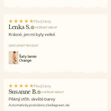
Před 2 lety
Lenka S.
OVĚŘENÝ NÁKUP
Krásné, jen mi byly velké.
ZAKOUPENÝ PRODUKT
Šaty Jamie
Orange
Před 2 lety
Susanne B.
OVĚŘENÝ NÁKUP
Pěkný střih, skvělé barvy
Automaticky preloženo z bellagreen.de