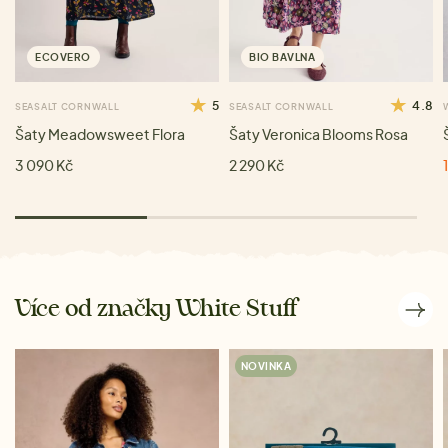
ECOVERO
BIO BAVLNA
5
4.8
SEASALT CORNWALL
SEASALT CORNWALL
Šaty Meadowsweet Flora
Šaty Veronica Blooms Rosa
3 090 Kč
2 290 Kč
Více od značky White Stuff
NOVINKA