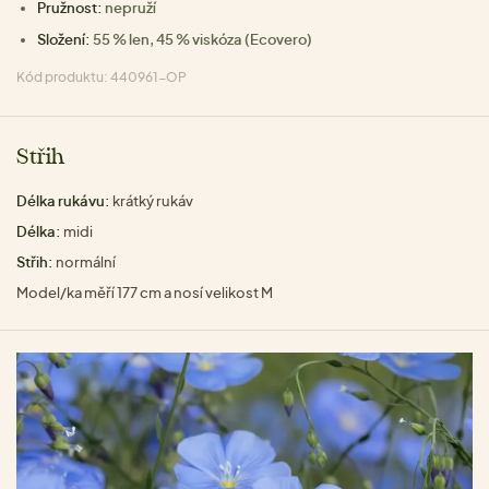
Pružnost:
nepruží
Složení:
55 % len, 45 % viskóza (Ecovero)
Kód produktu: 440961-OP
Střih
Délka rukávu:
krátký rukáv
Délka:
midi
Střih:
normální
Model/ka měří 177 cm a nosí velikost M