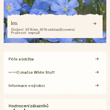
len
Složení:
55 % len, 45 % viskóza (Ecovero)
Pružnost:
nepruží
Péče a údržba
O značce
White Stuff
Informace o výrobci
Hodnocení zákazníků