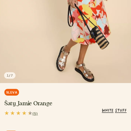
1
/
7
SLEVA
Šaty Jamie Orange
(5)