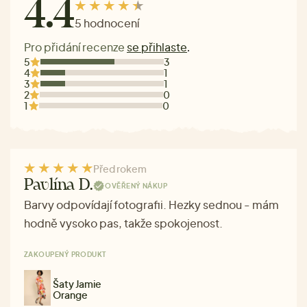
4.4
5 hodnocení
Pro přidání recenze
se přihlaste
.
5
3
4
1
3
1
2
0
1
0
Před rokem
Pavlína D.
OVĚŘENÝ NÁKUP
Barvy odpovídají fotografii. Hezky sednou - mám
hodně vysoko pas, takže spokojenost.
ZAKOUPENÝ PRODUKT
Šaty Jamie
Orange