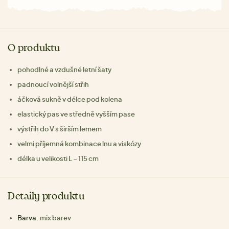
O produktu
pohodlné a vzdušné letní šaty
padnoucí volnější střih
áčková sukně v délce pod kolena
elastický pas ve středně vyšším pase
výstřih do V s širším lemem
velmi příjemná kombinace lnu a viskózy
délka u velikosti L – 115 cm
Detaily produktu
Barva:
mix barev