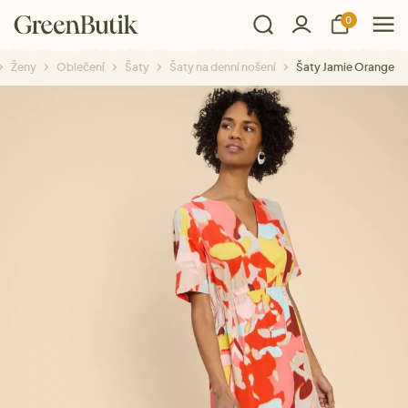
0
Ženy
Oblečení
Šaty
Šaty na denní nošení
Šaty Jamie Orange