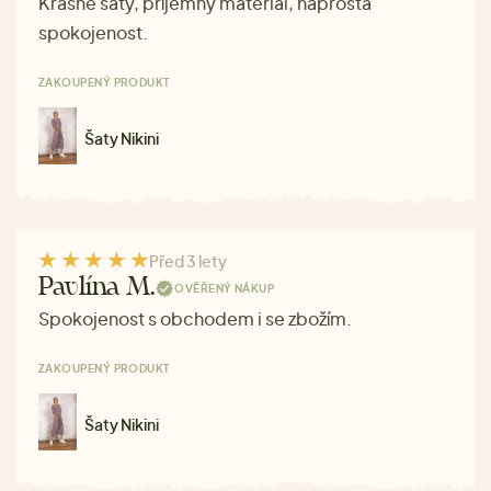
Krásné šaty, příjemný materiál, naprostá
spokojenost.
ZAKOUPENÝ PRODUKT
Šaty Nikini
Před 3 lety
Pavlína M.
OVĚŘENÝ NÁKUP
Spokojenost s obchodem i se zbožím.
ZAKOUPENÝ PRODUKT
Šaty Nikini