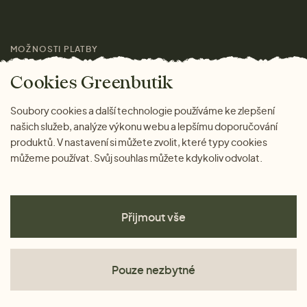
Pro média
MOŽNOSTI PLATBY
Magazín
Cookies Greenbutik
Soubory cookies a další technologie používáme ke zlepšení
našich služeb, analýze výkonu webu a lepšímu doporučování
produktů. V nastavení si můžete zvolit, které typy cookies
můžeme používat. Svůj souhlas můžete kdykoliv odvolat.
Přijmout vše
Pouze nezbytné