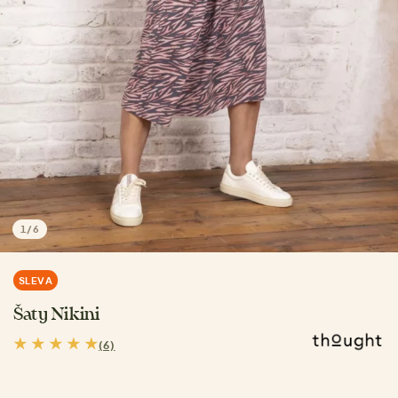
1
/
6
SLEVA
Šaty Nikini
(6)