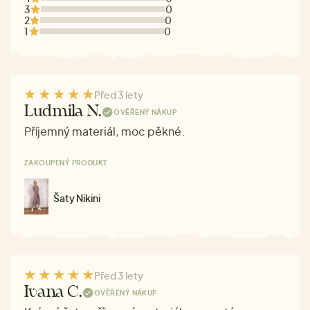
3
0
2
0
1
0
Před 3 lety
Ludmila N.
OVĚŘENÝ NÁKUP
Příjemný materiál, moc pěkné.
ZAKOUPENÝ PRODUKT
Šaty Nikini
Před 3 lety
Ivana C.
OVĚŘENÝ NÁKUP