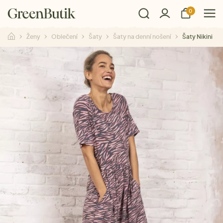
0
Ženy
Oblečení
Šaty
Šaty na denní nošení
Šaty Nikini