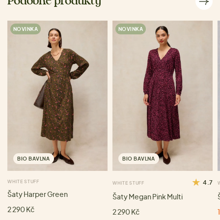
Podobné produkty
NOVINKA
NOVINKA
BIO BAVLNA
BIO BAVLNA
WHITE STUFF
4.7
WHITE STUFF
Šaty Harper Green
Šaty Megan Pink Multi
2 290 Kč
2 290 Kč