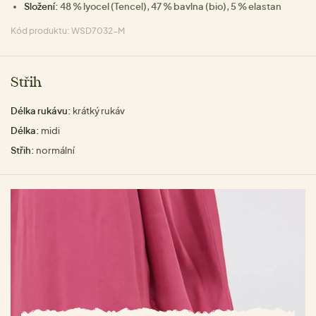
Složení:
48 % lyocel (Tencel), 47 % bavlna (bio), 5 % elastan
Kód produktu: WSD7032-M
Střih
Délka rukávu:
krátký rukáv
Délka:
midi
Střih:
normální