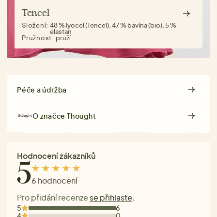
Tencel
Složení:
48 % lyocel (Tencel), 47 % bavlna (bio), 5 %
elastan
Pružnost:
pruží
Péče a údržba
O značce
Thought
Hodnocení zákazníků
5
6 hodnocení
Pro přidání recenze
se přihlaste
.
5
6
4
0