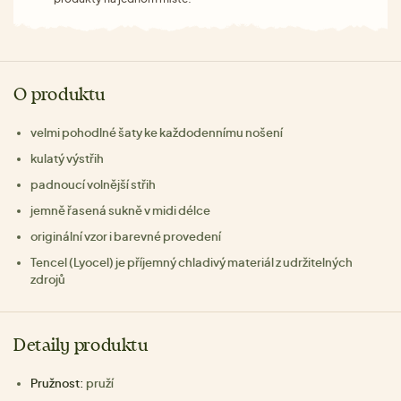
O produktu
velmi pohodlné šaty ke každodennímu nošení
kulatý výstřih
padnoucí volnější střih
jemně řasená sukně v midi délce
originální vzor i barevné provedení
Tencel (Lyocel) je příjemný chladivý materiál z udržitelných
zdrojů
Detaily produktu
Pružnost:
pruží