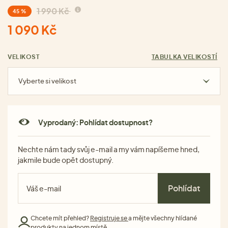
1 990 Kč
45 %
1 090 Kč
VELIKOST
TABULKA VELIKOSTÍ
Vyberte si velikost
Vyprodaný: Pohlídat dostupnost?
Nechte nám tady svůj e-mail a my vám napíšeme hned,
jakmile bude opět dostupný.
Pohlídat
Chcete mít přehled?
Registruje se
a mějte všechny hlídané
produkty na jednom místě.