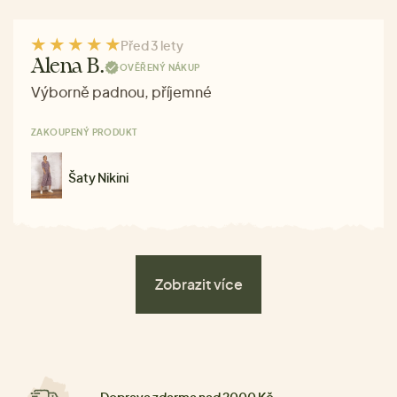
Před 3 lety
Alena B.
OVĚŘENÝ NÁKUP
Výborně padnou, příjemné
ZAKOUPENÝ PRODUKT
Šaty Nikini
Zobrazit více
Doprava zdarma nad 2000 Kč