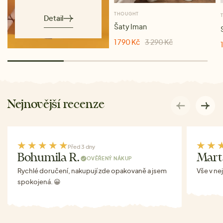
THOUGHT
Detail
Šaty Iman
1 790 Kč
3 290 Kč
Nejnovější recenze
Před 3 dny
Bohumila R.
Mart
OVĚŘENÝ NÁKUP
Rychlé doručení, nakupují zde opakovaně a jsem
Vše v ne
spokojená. 😀