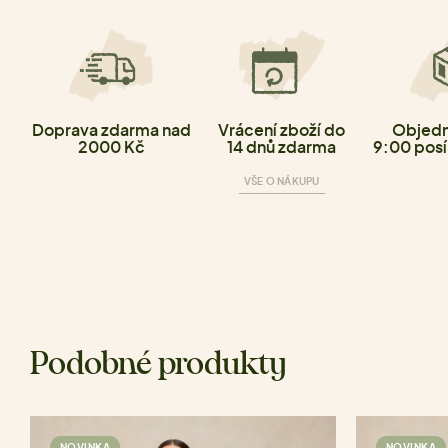
Doprava zdarma nad
Vrácení zboží do
Objedn
2000 Kč
14 dnů zdarma
9:00 posí
VŠE O NÁKUPU
Podobné produkty
NOVINKA
NOVINKA