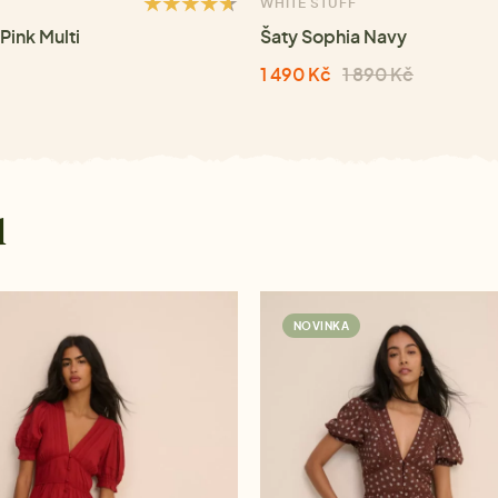
WHITE STUFF
Pink Multi
Šaty Sophia Navy
1 490 Kč
1 890 Kč
d
NOVINKA