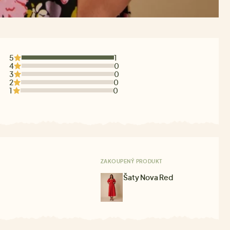
5
1
4
0
3
0
2
0
1
0
ZAKOUPENÝ PRODUKT
Šaty Nova Red