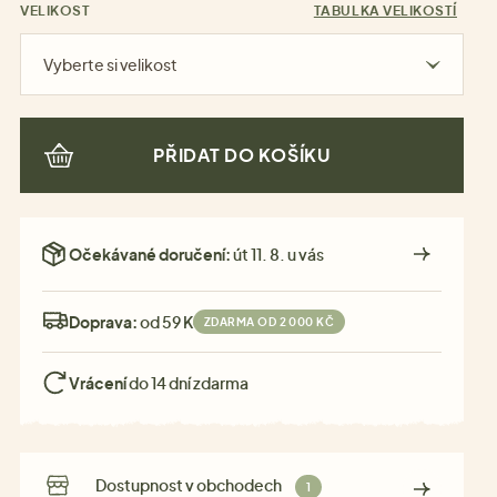
VELIKOST
TABULKA VELIKOSTÍ
Vyberte si velikost
PŘIDAT DO KOŠÍKU
Očekávané doručení:
út 11. 8. u vás
Doprava:
od 59 Kč
ZDARMA OD 2 000 KČ
Vrácení
do 14 dní zdarma
Dostupnost v obchodech
1