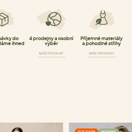
ávky do
4 prodejny a osobní
Příjemné materiály
láme ihned
výběr
a pohodlné střihy
NAŠE PRODEJNY
NAŠE MATERIÁLY
21 % SLEVA
NOVINKA