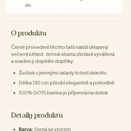
Zlín
O produktu
Černé provedení těchto šatů nabízí uhlazený
večerní vzhled. Jemná silueta zůstává vyvážená
a snadno ji doplníte doplňky.
Živůtek s jemnými sklady lichotí dekoltu
Délka 130 cm působí elegantně a pohodlně
100% GOTS bavlna je příjemná na dotek
Detaily produktu
Barva:
černá se vzorem