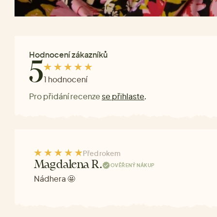
Hodnocení zákazníků
5
1 hodnocení
Pro přidání recenze
se přihlaste
.
Před rokem
Magdalena R.
OVĚŘENÝ NÁKUP
Nádhera 🤩