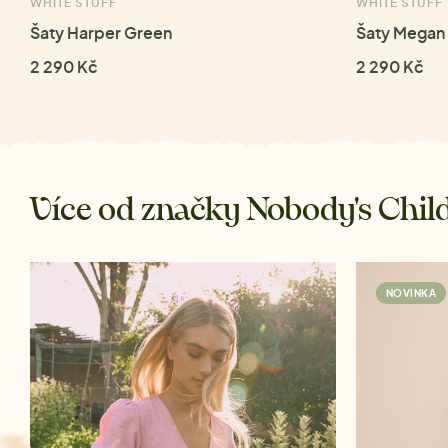
WHITE STUFF
WHITE STUFF
Šaty Harper Green
Šaty Megan 
2 290 Kč
2 290 Kč
Více od značky Nobody's Chil
NOVINKA