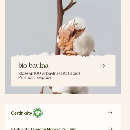
bio bavlna
Složení:
100 % bavlna (GOTS bio)
Pružnost:
nepruží
Certifikáty
O značce
Nobody's Child