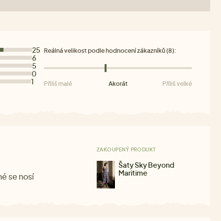
25
Reálná velikost podle hodnocení zákazníků (8):
6
5
0
1
Příliš malé
Akorát
Příliš velké
ZAKOUPENÝ PRODUKT
Šaty Sky Beyond
Maritime
é se nosí