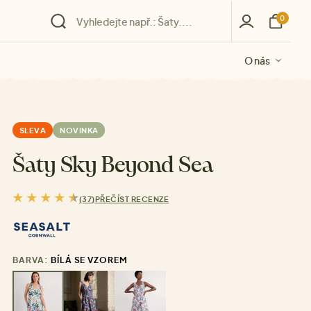
0
O nás
O nás
O nás
O nás
O nás
SLEVA
NOVINKA
Šaty Sky Beyond Sea
(37)
PŘEČÍST RECENZE
BARVA:
BÍLÁ SE VZOREM