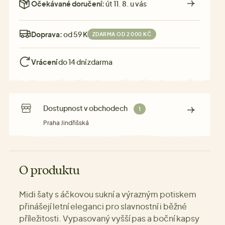
Očekávané doručení:
út 11. 8. u vás
Doprava:
od 59 Kč
ZDARMA OD 2 000 KČ
Vrácení
do 14 dní zdarma
Dostupnost v obchodech
1
Praha Jindřišská
O produktu
Midi šaty s áčkovou sukní a výrazným potiskem
přinášejí letní eleganci pro slavnostní i běžné
příležitosti. Vypasovaný vyšší pas a boční kapsy