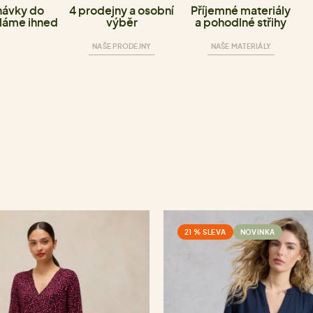
ávky do
4 prodejny a osobní
Příjemné materiály
láme ihned
výběr
a pohodlné střihy
NAŠE PRODEJNY
NAŠE MATERIÁLY
21 % SLEVA
NOVINKA