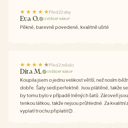
Před 22 dny
Eva O.
OVĚŘENÝ NÁKUP
Pěkné, barevně povedené, kvalitně ušité
Před 2 měsíci
Dita M.
OVĚŘENÝ NÁKUP
Koupila jsem o jednu velikost větší, než nosím běž
dobře. Šaty sedí perfektně. Jsou plátěné, takže s
by tomu bylo v případě lněných šatů. Zároveň jsou
tenkou látkou, takže nejsou průhledné. Za kvalitní
vyplatí trochu připlatit😊.