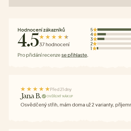
Hodnocení zákazníků
5
4
4.5
3
2
37 hodnocení
1
Pro přidání recenze
se přihlaste
.
Před 21 dny
Jana B.
OVĚŘENÝ NÁKUP
Osvědčený střih, mám doma už 2 varianty, příjemn