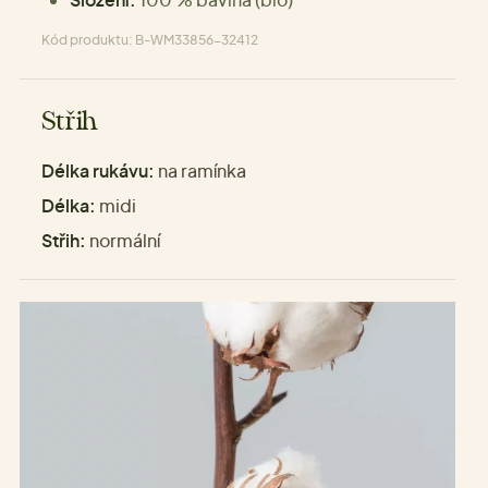
Kód produktu: B-WM33856-32412
Střih
Délka rukávu:
na ramínka
Délka:
midi
Střih:
normální