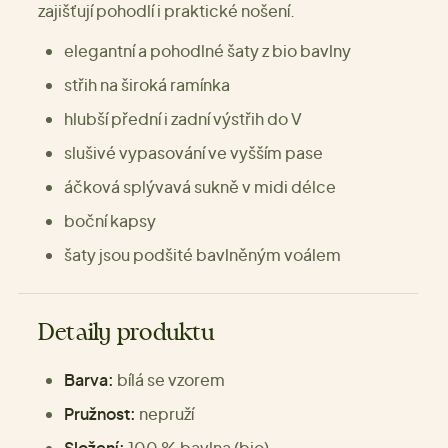
zajišťují pohodlí i praktické nošení.
elegantní a pohodlné šaty z bio bavlny
střih na široká ramínka
hlubší přední i zadní výstřih do V
slušivé vypasování ve vyšším pase
áčková splývavá sukně v midi délce
boční kapsy
šaty jsou podšité bavlněným voálem
Detaily produktu
Barva:
bílá se vzorem
Pružnost:
nepruží
Složení:
100 % bavlna (bio)