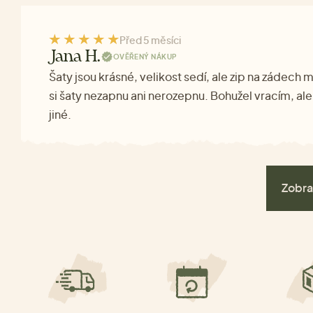
Před 5 měsíci
Jana H.
OVĚŘENÝ NÁKUP
Šaty jsou krásné, velikost sedí, ale zip na zádech
si šaty nezapnu ani nerozepnu. Bohužel vracím, ale
jiné.
Zobra