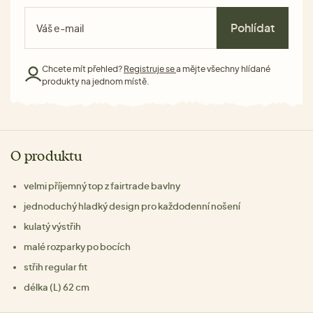
Pohlídat
Chcete mít přehled?
Registruje se
a mějte všechny hlídané
produkty na jednom místě.
O produktu
velmi příjemný top z fairtrade bavlny
jednoduchý hladký design pro každodenní nošení
kulatý výstřih
malé rozparky po bocích
střih regular fit
délka (L) 62 cm