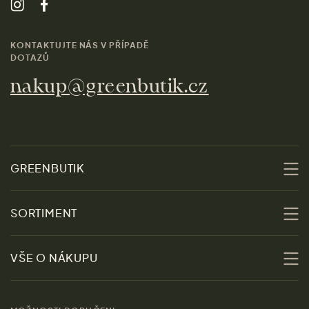
KONTAKTUJTE NÁS V PŘÍPADĚ
DOTAZŮ
nakup@greenbutik.cz
GREENBUTIK
O nás
SORTIMENT
Udržitelnost
Slevy
VŠE O NÁKUPU
Materiály
Ženy
Průvodce velikostmi
Obchody