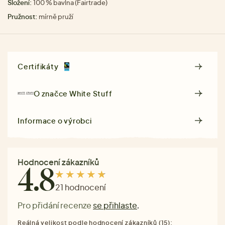
Složení:
100 % bavlna (Fairtrade)
Pružnost:
mírně pruží
Certifikáty
O značce
White Stuff
Informace o výrobci
Hodnocení zákazníků
4.8
21 hodnocení
Pro přidání recenze
se přihlaste
.
Reálná velikost podle hodnocení zákazníků (15):