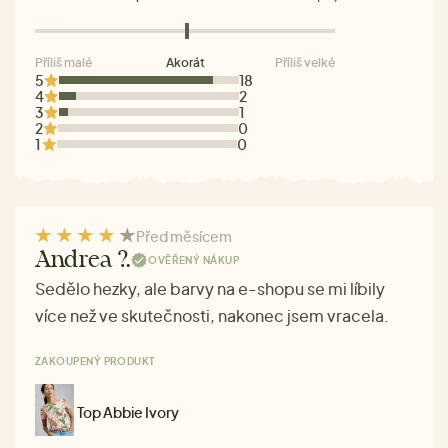
Příliš malé
Akorát
Příliš velké
5
18
4
2
3
1
2
0
1
0
Před měsícem
Andrea ?.
OVĚŘENÝ NÁKUP
Sedělo hezky, ale barvy na e-shopu se mi líbily
více než ve skutečnosti, nakonec jsem vracela.
ZAKOUPENÝ PRODUKT
Top Abbie Ivory