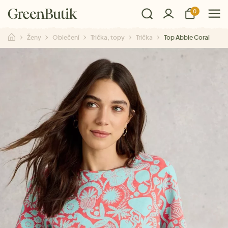
0
Ženy
Oblečení
Trička, topy
Trička
Top Abbie Coral