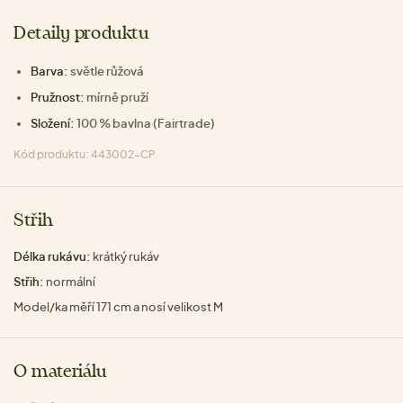
Detaily produktu
Barva:
světle růžová
Pružnost:
mírně pruží
Složení:
100 % bavlna (Fairtrade)
Kód produktu: 443002-CP
Střih
Délka rukávu:
krátký rukáv
Střih:
normální
Model/ka měří 171 cm a nosí velikost M
O materiálu