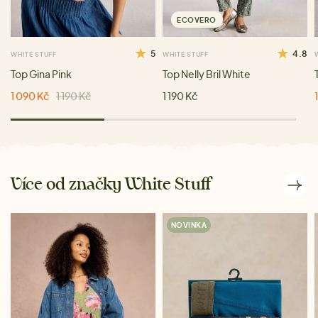
ECOVERO
5
4.8
WHITE STUFF
WHITE STUFF
Top Gina Pink
Top Nelly Bril White
1 090 Kč
1 190 Kč
1 190 Kč
Více od značky White Stuff
NOVINKA