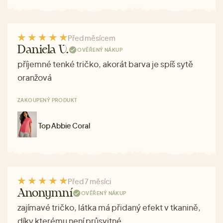
Před měsícem
Daniela V.
OVĚŘENÝ NÁKUP
příjemné tenké tričko, akorát barva je spíš sytě
oranžová
ZAKOUPENÝ PRODUKT
Top Abbie Coral
Před 7 měsíci
Anonymní
OVĚŘENÝ NÁKUP
zajímavé tričko, látka má přidaný efekt v tkanině,
díky kterému není průsvitné