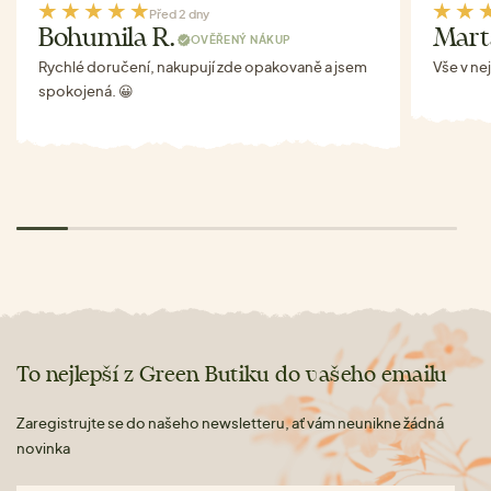
Před 2 dny
Bohumila R.
Mart
OVĚŘENÝ NÁKUP
Rychlé doručení, nakupují zde opakovaně a jsem
Vše v ne
spokojená. 😀
To nejlepší z Green Butiku do vašeho emailu
Zaregistrujte se do našeho newsletteru, ať vám neunikne žádná
novinka