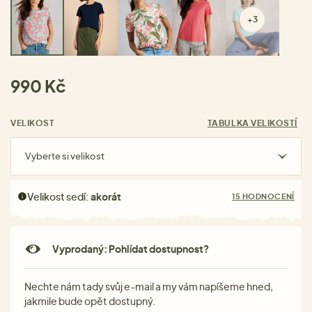
+3
990 Kč
VELIKOST
TABULKA VELIKOSTÍ
Vyberte si velikost
Velikost sedí:
akorát
15 HODNOCENÍ
Vyprodaný: Pohlídat dostupnost?
Nechte nám tady svůj e-mail a my vám napíšeme hned,
jakmile bude opět dostupný.