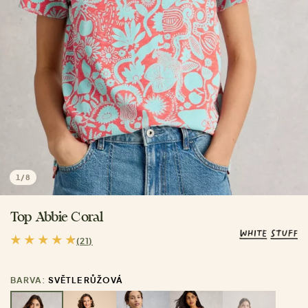
1
/
8
Top Abbie Coral
(21)
BARVA:
SVĚTLE RŮŽOVÁ