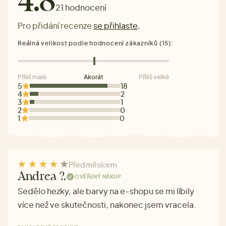
4.8
21 hodnocení
Pro přidání recenze
se přihlaste
.
Reálná velikost podle hodnocení zákazníků (15):
Příliš malé
Akorát
Příliš velké
5
18
4
2
3
1
2
0
1
0
Před měsícem
Andrea ?.
OVĚŘENÝ NÁKUP
Sedělo hezky, ale barvy na e-shopu se mi líbily
více než ve skutečnosti, nakonec jsem vracela.