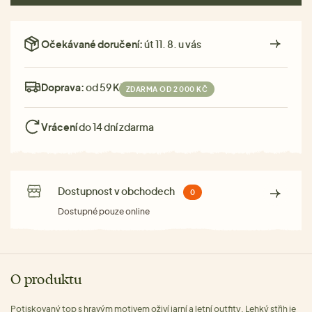
Očekávané doručení:
út 11. 8. u vás
Doprava:
od 59 Kč
ZDARMA OD 2 000 KČ
Vrácení
do 14 dní zdarma
Dostupnost v obchodech
0
Dostupné pouze online
O produktu
Potiskovaný top s hravým motivem oživí jarní a letní outfity. Lehký střih je