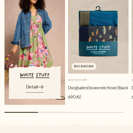
BIO BAVLNA
WHITE STUFF
Detail
Dvojbalení boxerek Hove Black
690 Kč