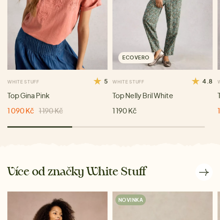
ECOVERO
5
4.8
WHITE STUFF
WHITE STUFF
Top Gina Pink
Top Nelly Bril White
1 090 Kč
1 190 Kč
1 190 Kč
Více od značky White Stuff
NOVINKA