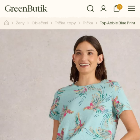
0
Ženy
Oblečení
Trička, topy
Trička
Top Abbie Blue Print