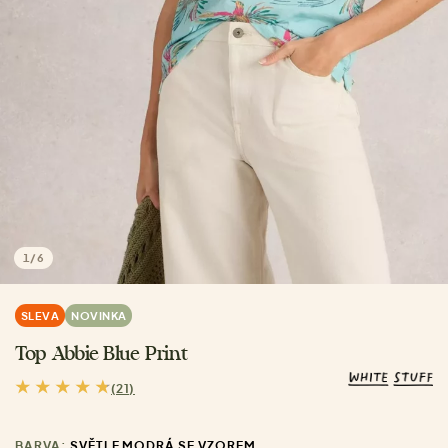
1
/
6
SLEVA
NOVINKA
Top Abbie Blue Print
(21)
BARVA:
SVĚTLE MODRÁ SE VZOREM