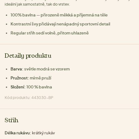
ideální jak samostatně, tak do vrstev.
100% bavlna — přirozeně měkká a příjemná na těle
Kontrastní švy přidávají nenápadný sportovní detail
Regular střih sedí volně, přitom uhlazeně
Detaily produktu
Barva:
světle modrá se vzorem
Pružnost:
mírně pruží
Složení:
100 % bavlna
Kód produktu: 443030-BP
Střih
Délka rukávu:
krátký rukáv