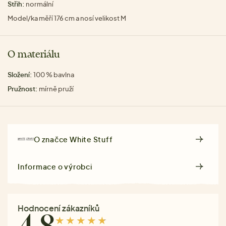
Střih:
normální
Model/ka měří 176 cm a nosí velikost M
O materiálu
Složení:
100 % bavlna
Pružnost:
mírně pruží
O značce
White Stuff
Informace o výrobci
Hodnocení zákazníků