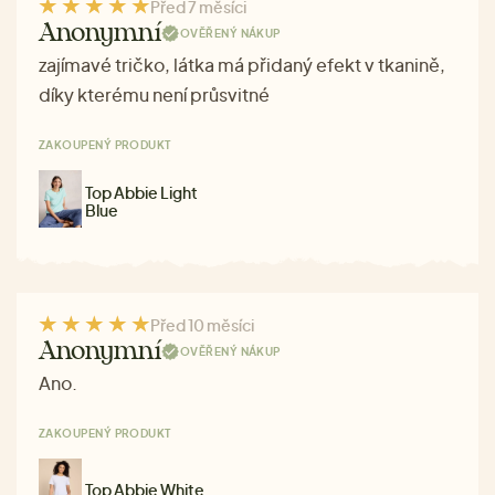
Před 7 měsíci
Anonymní
OVĚŘENÝ NÁKUP
zajímavé tričko, látka má přidaný efekt v tkanině,
díky kterému není průsvitné
ZAKOUPENÝ PRODUKT
Top Abbie Light
Blue
Před 10 měsíci
Anonymní
OVĚŘENÝ NÁKUP
Ano.
ZAKOUPENÝ PRODUKT
Top Abbie White