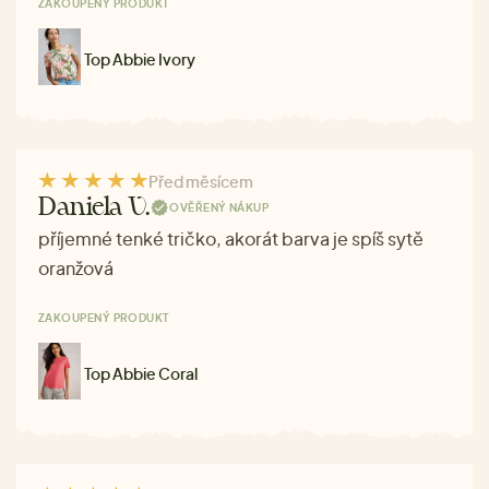
ZAKOUPENÝ PRODUKT
Top Abbie Ivory
Před měsícem
Daniela V.
OVĚŘENÝ NÁKUP
příjemné tenké tričko, akorát barva je spíš sytě
oranžová
ZAKOUPENÝ PRODUKT
Top Abbie Coral