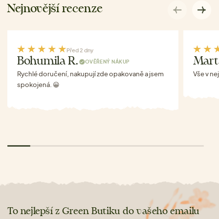
Nejnovější recenze
Před 2 dny
Bohumila R.
Mart
OVĚŘENÝ NÁKUP
Rychlé doručení, nakupují zde opakovaně a jsem
Vše v ne
spokojená. 😀
To nejlepší z Green Butiku do vašeho emailu