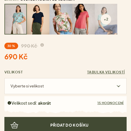
+2
990 Kč
30 %
690 Kč
VELIKOST
TABULKA VELIKOSTÍ
Vyberte si velikost
Velikost sedí:
akorát
15 HODNOCENÍ
PŘIDAT DO KOŠÍKU