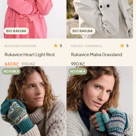
BIO BAVLNA
BIO BAVLNA
5
5
BLUTSGESCHWISTER
SEASALT CORNWALL
Rukavice Heart Light Red
Rukavice Malva Grassland
640 Kč
990 Kč
990 Kč
NOVINKA
NOVINKA