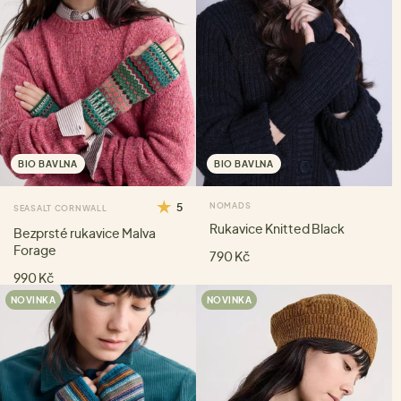
BIO BAVLNA
BIO BAVLNA
5
NOMADS
SEASALT CORNWALL
Rukavice Knitted Black
Bezprsté rukavice Malva
Forage
790 Kč
990 Kč
NOVINKA
NOVINKA