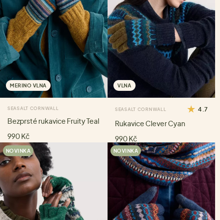
MERINO VLNA
VLNA
SEASALT CORNWALL
4.7
SEASALT CORNWALL
Bezprsté rukavice Fruity Teal
Rukavice Clever Cyan
990 Kč
990 Kč
NOVINKA
NOVINKA