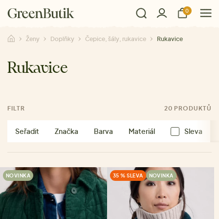
0
Ženy
Doplňky
Čepice, šály, rukavice
Rukavice
Rukavice
FILTR
20 PRODUKTŮ
Seřadit
Značka
Barva
Materiál
Sleva
NOVINKA
35 % SLEVA
NOVINKA