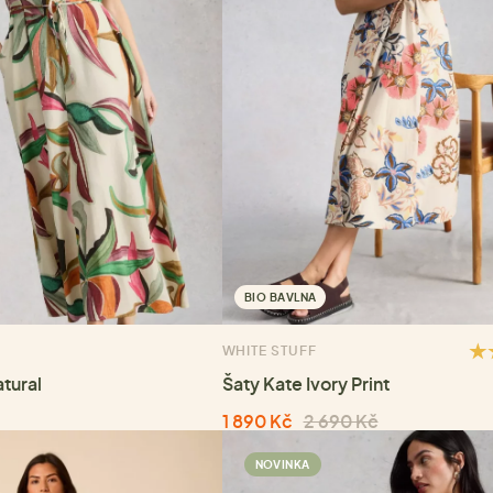
BIO BAVLNA
WHITE STUFF
tural
Šaty Kate Ivory Print
1 890 Kč
2 690 Kč
NOVINKA