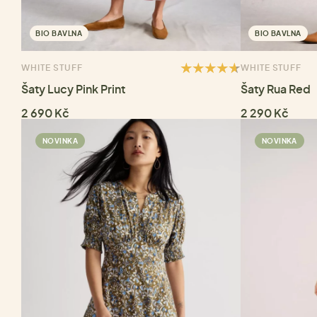
BIO BAVLNA
BIO BAVLNA
WHITE STUFF
WHITE STUFF
Šaty Lucy Pink Print
Šaty Rua Red
2 690 Kč
2 290 Kč
NOVINKA
NOVINKA