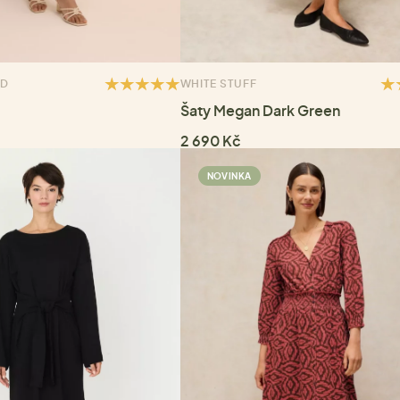
LD
WHITE STUFF
Šaty Megan Dark Green
2 690 Kč
NOVINKA