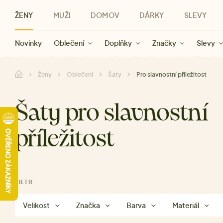
ŽENY
MUŽI
DOMOV
DÁRKY
SLEVY
Novinky
Novinky
Kategorie
Pro ženy
Slevy ženy
Oblečení
Oblečení
Pro muže
Značky
Slevy muži
Doplňky
Značky
Slevy
Pro děti
Slevy
Značky
Pro všechny
Slevy
Dá
Ženy
Oblečení
Šaty
Pro slavnostní příležitost
Šaty pro slavnostní
příležitost
FILTR
Velikost
Značka
Barva
Materiál