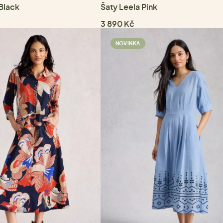
 Black
Šaty Leela Pink
3 890 Kč
NOVINKA