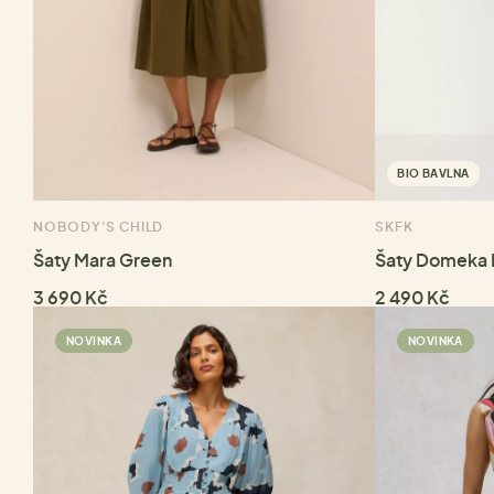
BIO BAVLNA
NOBODY'S CHILD
SKFK
Šaty Mara Green
Šaty Domeka 
3 690 Kč
2 490 Kč
NOVINKA
NOVINKA