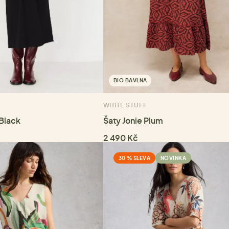
BIO BAVLNA
WHITE STUFF
Black
Šaty Jonie Plum
2 490 Kč
30 % SLEVA
NOVINKA