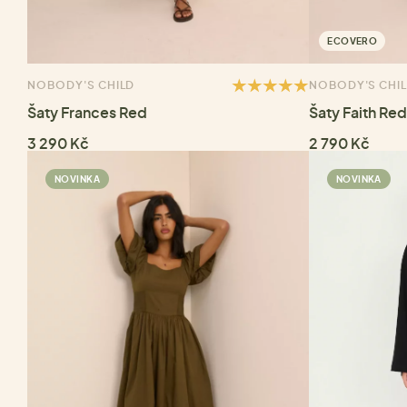
ECOVERO
NOBODY'S CHILD
NOBODY'S CHI
Šaty Frances Red
Šaty Faith Red
3 290 Kč
2 790 Kč
NOVINKA
NOVINKA