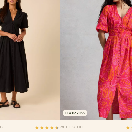
BIO BAVLNA
LD
WHITE STUFF