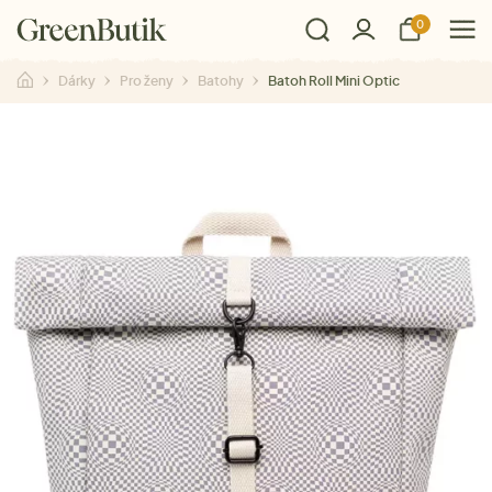
0
Dárky
Pro ženy
Batohy
Batoh Roll Mini Optic