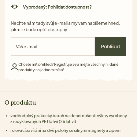
Vyprodaný: Pohlídat dostupnost?
Nechte nám tady svůj e-mail a my vám napíšeme hned,
jakmile bude opět dostupný.
Pohlídat
Chcete mít přehled?
Registruje se
a mějte všechny hlídané
produkty na jednom místě.
O produktu
voděodolný praktický batoh na denní nošení i výlety vyrobený
z recyklovaných PET lahví (26 lahví)
rolovací zavírání na dvě polohy se silnými magnety a zipem