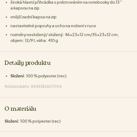
široká hlavní přihrádka s polstrováním na notebooky do 13 "
a kapsou na zip
vnější zadní kapsa na zip
nastavitelné popruhy a ucho na nošení v ruce
rozměry nesložený/ složený: 46x23x12 cm/35x23x12 cm;
objem: 12/9 l, váha: 410 g
Detaily produktu
Složení:
100 % polyester (rec)
Kód produktu: 8435382607004
O materiálu
Složení:
100 % polyester (rec)