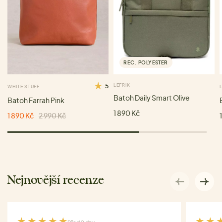
REC. POLYESTER
5
LEFRIK
WHITE STUFF
Batoh Daily Smart Olive
Batoh Farrah Pink
1 890 Kč
1 890 Kč
2 990 Kč
Nejnovější recenze