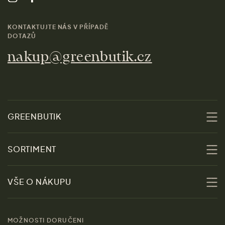
KONTAKTUJTE NÁS V PŘÍPADĚ
DOTAZŮ
nakup@greenbutik.cz
GREENBUTIK
O nás
SORTIMENT
Udržitelnost
Slevy
VŠE O NÁKUPU
Materiály
Ženy
Průvodce velikostmi
Obchody
MOŽNOSTI DORUČENI