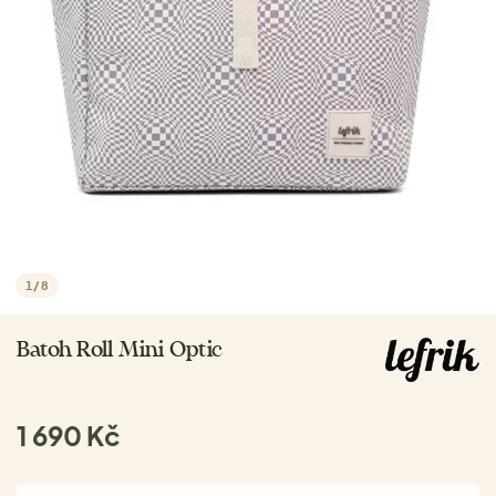
1
/
8
Batoh Roll Mini Optic
1 690 Kč