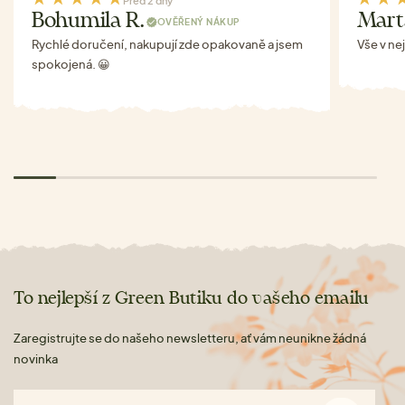
Před 2 dny
Bohumila R.
Mart
OVĚŘENÝ NÁKUP
Rychlé doručení, nakupují zde opakovaně a jsem
Vše v ne
spokojená. 😀
To nejlepší z Green Butiku do vašeho emailu
Zaregistrujte se do našeho newsletteru, ať vám neunikne žádná
novinka