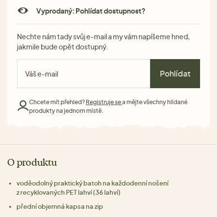
Vyprodaný: Pohlídat dostupnost?
Nechte nám tady svůj e-mail a my vám napíšeme hned,
jakmile bude opět dostupný.
Pohlídat
Chcete mít přehled?
Registruje se
a mějte všechny hlídané
produkty na jednom místě.
O produktu
voděodolný praktický batoh na každodenní nošení
z recyklovaných PET lahví (36 lahví)
přední objemná kapsa na zip