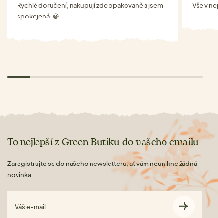
Rychlé doručení, nakupují zde opakovaně a jsem
Vše v ne
spokojená. 😀
To nejlepší z Green Butiku do vašeho emailu
Zaregistrujte se do našeho newsletteru, ať vám neunikne žádná
novinka
Váš e-mail