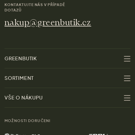
KONTAKTUJTE NÁS V PŘÍPADĚ
DOTAZŮ
nakup@greenbutik.cz
GREENBUTIK
O nás
SORTIMENT
Udržitelnost
Slevy
VŠE O NÁKUPU
Materiály
Ženy
Průvodce velikostmi
Obchody
MOŽNOSTI DORUČENI
Muži
Vrácení zboží zdarma
Kontakt