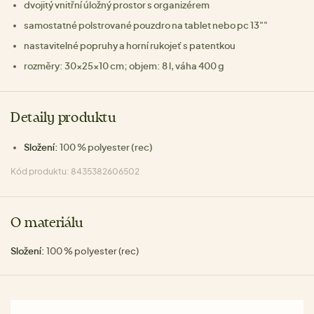
dvojitý vnitřní úložný prostor s organizérem
samostatné polstrované pouzdro na tablet nebo pc 13""
nastavitelné popruhy a horní rukojeť s patentkou
rozměry: 30x25x10 cm; objem: 8 l, váha 400 g
Detaily produktu
Složení:
100 % polyester (rec)
Kód produktu: 8435382606502
O materiálu
Složení:
100 % polyester (rec)