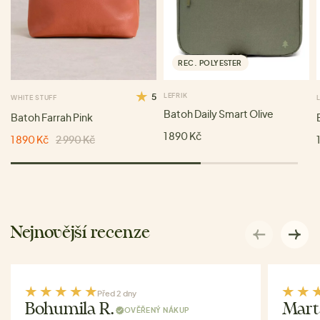
REC. POLYESTER
5
LEFRIK
WHITE STUFF
Batoh Daily Smart Olive
Batoh Farrah Pink
1 890 Kč
1 890 Kč
2 990 Kč
Nejnovější recenze
Před 2 dny
Bohumila R.
Mart
OVĚŘENÝ NÁKUP