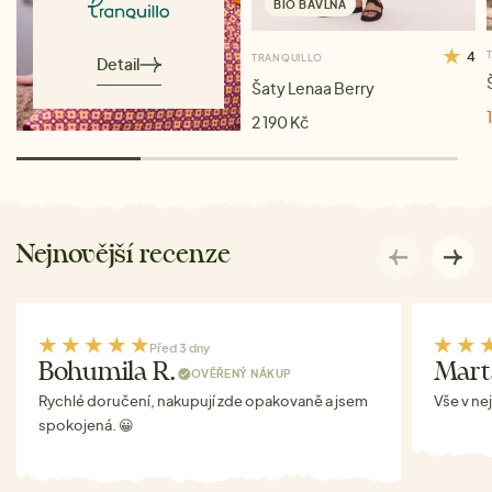
BIO BAVLNA
4
TRANQUILLO
Detail
Šaty Lenaa Berry
2 190 Kč
Nejnovější recenze
Před 3 dny
Bohumila R.
Mart
OVĚŘENÝ NÁKUP
Rychlé doručení, nakupují zde opakovaně a jsem
Vše v ne
spokojená. 😀