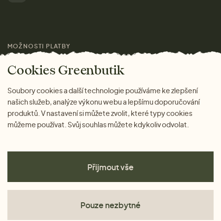
Pro média
MOŽNOSTI PLATBY
Magazín
Cookies Greenbutik
Soubory cookies a další technologie používáme ke zlepšení
našich služeb, analýze výkonu webu a lepšímu doporučování
produktů. V nastavení si můžete zvolit, které typy cookies
můžeme používat. Svůj souhlas můžete kdykoliv odvolat.
Přijmout vše
Pouze nezbytné