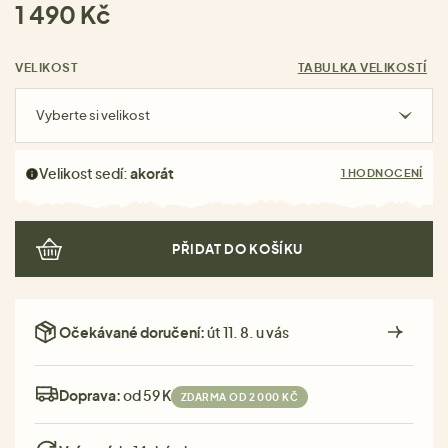
1 490 Kč
VELIKOST
TABULKA VELIKOSTÍ
Vyberte si velikost
Velikost sedí:
akorát
1 HODNOCENÍ
PŘIDAT DO KOŠÍKU
Očekávané doručení:
út 11. 8. u vás
Doprava:
od 59 Kč
ZDARMA OD 2 000 KČ