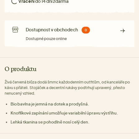
Vrácení
do 14 dní zdarma
Dostupnost v obchodech
0
Dostupné pouze online
O produktu
Živá červená blůza dodá šmrnc každodenním outfitům, od kanceláře po
kávu s přáteli. Stojáček a decentní rukávy podtrhují upravený, přesto
nenucený vzhled.
Bio bavlna je jemná na dotek a prodyšná.
Knoflíkové zapínání umožňuje variabilní úpravu výstřihu.
Lehká tkanina se pohodlně nosí celý den.