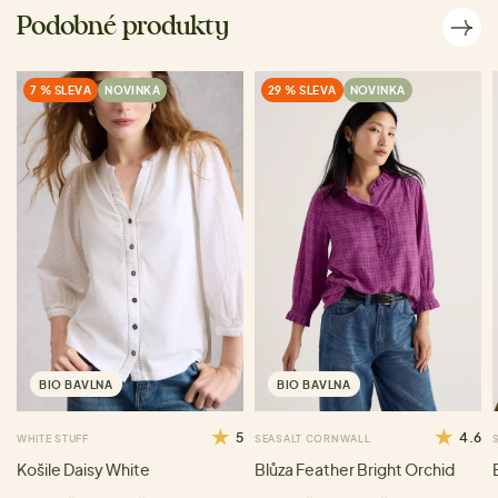
Podobné produkty
7 % SLEVA
NOVINKA
29 % SLEVA
NOVINKA
BIO BAVLNA
BIO BAVLNA
5
4.6
WHITE STUFF
SEASALT CORNWALL
Košile Daisy White
Blůza Feather Bright Orchid