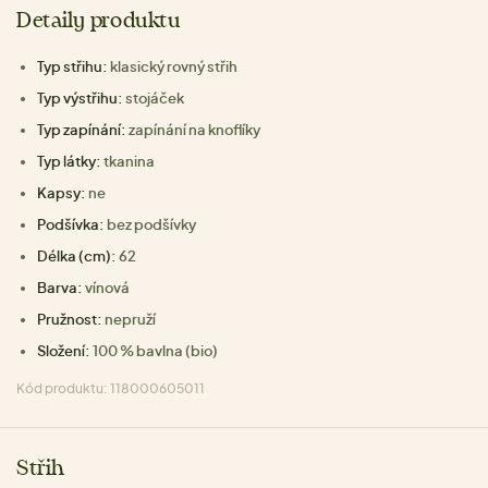
Detaily produktu
Typ střihu:
klasický rovný střih
Typ výstřihu:
stojáček
Typ zapínání:
zapínání na knoflíky
Typ látky:
tkanina
Kapsy:
ne
Podšívka:
bez podšívky
Délka (cm):
62
Barva:
vínová
Pružnost:
nepruží
Složení:
100 % bavlna (bio)
Kód produktu: 118000605011
Střih