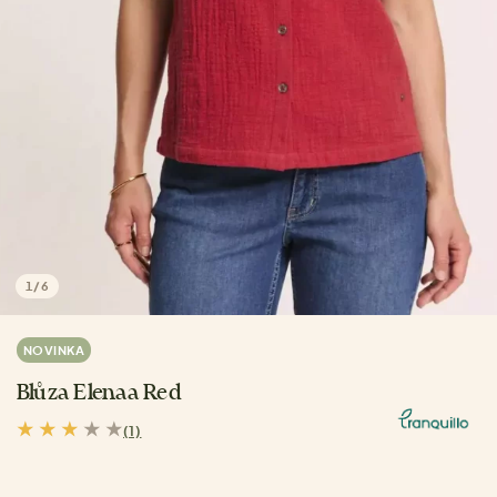
1
/
6
NOVINKA
Blůza Elenaa Red
(1)