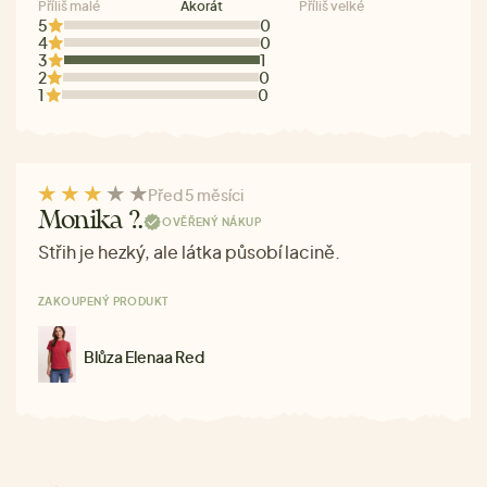
Příliš malé
Akorát
Příliš velké
5
0
4
0
3
1
2
0
1
0
Před 5 měsíci
Monika ?.
OVĚŘENÝ NÁKUP
Střih je hezký, ale látka působí lacině.
ZAKOUPENÝ PRODUKT
Blůza Elenaa Red