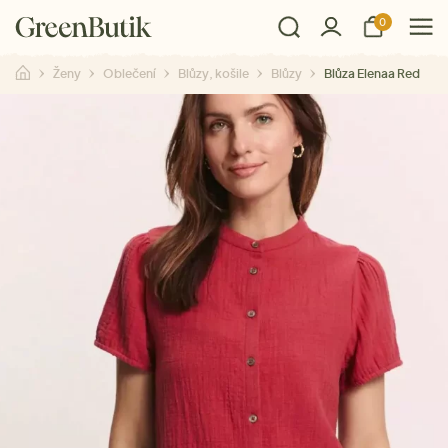
0
Ženy
Oblečení
Blůzy, košile
Blůzy
Blůza Elenaa Red