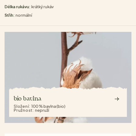
Délka rukávu:
krátký rukáv
Střih:
normální
bio bavlna
Složení:
100 % bavlna (bio)
Pružnost:
nepruží