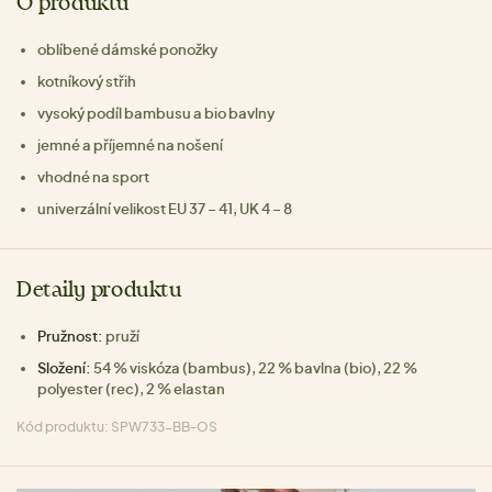
O produktu
oblíbené dámské ponožky
kotníkový střih
vysoký podíl bambusu a bio bavlny
jemné a příjemné na nošení
vhodné na sport
univerzální velikost EU 37 – 41, UK 4 – 8
Detaily produktu
Pružnost:
pruží
Složení:
54 % viskóza (bambus), 22 % bavlna (bio), 22 %
polyester (rec), 2 % elastan
Kód produktu: SPW733-BB-OS