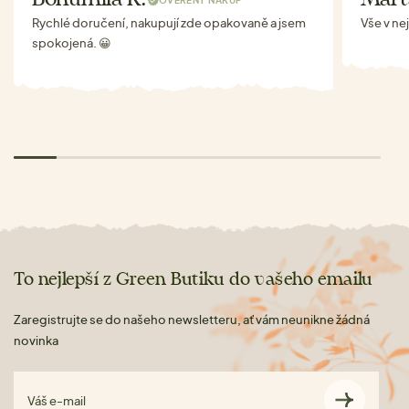
Rychlé doručení, nakupují zde opakovaně a jsem
Vše v ne
spokojená. 😀
To nejlepší z Green Butiku do vašeho emailu
Zaregistrujte se do našeho newsletteru, ať vám neunikne žádná
novinka
Váš e-mail