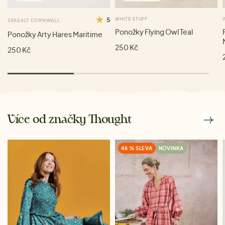
5
WHITE STUFF
SEASALT CORNWALL
Ponožky Flying Owl Teal
Ponožky Arty Hares Maritime
250 Kč
250 Kč
Více od značky Thought
46 % SLEVA
NOVINKA