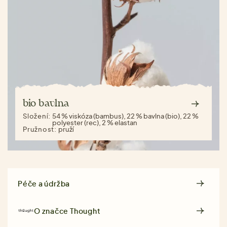
bio bavlna
Složení:
54 % viskóza (bambus), 22 % bavlna (bio), 22 %
polyester (rec), 2 % elastan
Pružnost:
pruží
Péče a údržba
O značce
Thought