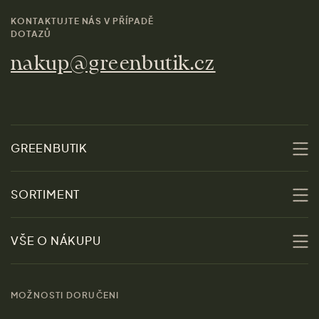
KONTAKTUJTE NÁS V PŘÍPADĚ
DOTAZŮ
nakup@greenbutik.cz
GREENBUTIK
O nás
SORTIMENT
Udržitelnost
Slevy
VŠE O NÁKUPU
Materiály
Ženy
Průvodce velikostmi
Obchody
MOŽNOSTI DORUČENI
Muži
Vrácení zboží zdarma