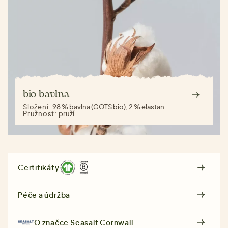
bio bavlna
Složení:
98 % bavlna (GOTS bio), 2 % elastan
Pružnost:
pruží
Certifikáty
Péče a údržba
O značce
Seasalt Cornwall