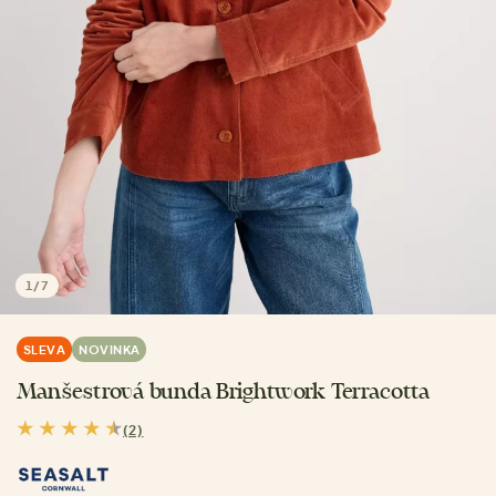
1
/
7
SLEVA
NOVINKA
Manšestrová bunda Brightwork Terracotta
(2)