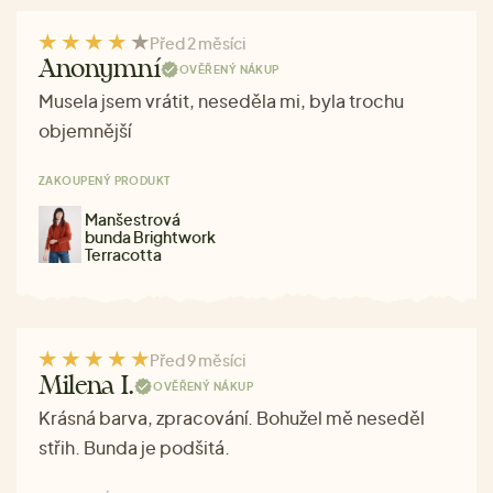
Před 2 měsíci
Anonymní
OVĚŘENÝ NÁKUP
Musela jsem vrátit, neseděla mi, byla trochu
objemnější
ZAKOUPENÝ PRODUKT
Manšestrová
bunda Brightwork
Terracotta
Před 9 měsíci
Milena I.
OVĚŘENÝ NÁKUP
Krásná barva, zpracování. Bohužel mě neseděl
střih. Bunda je podšitá.