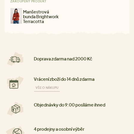
ZAKOUPENÝ PRODUKT
Manšestrová
bunda Brightwork
Terracotta
Doprava zdarma nad 2000 Kč
Vrácení zboží do 14 dnů zdarma
VŠE O NÁKUPU
Objednávky do 9:00 posíláme ihned
4 prodejny a osobní výběr