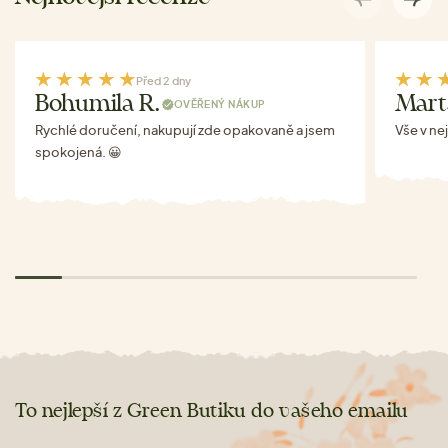
Před 2 dny
Bohumila R.
Mart
OVĚŘENÝ NÁKUP
Rychlé doručení, nakupují zde opakovaně a jsem
Vše v ne
spokojená. 😀
To nejlepší z Green Butiku do vašeho emailu