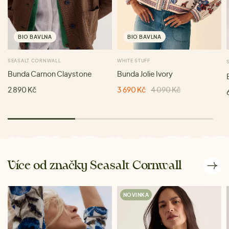
BIO BAVLNA
BIO BAVLNA
SEASALT CORNWALL
WHITE STUFF
Bunda Carnon Claystone
Bunda Jolie Ivory
2 890 Kč
3 690 Kč
4 090 Kč
Více od značky Seasalt Cornwall
NOVINKA