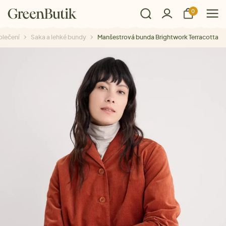
0
lečení
Saka a lehké bundy
Manšestrová bunda Brightwork Terracotta