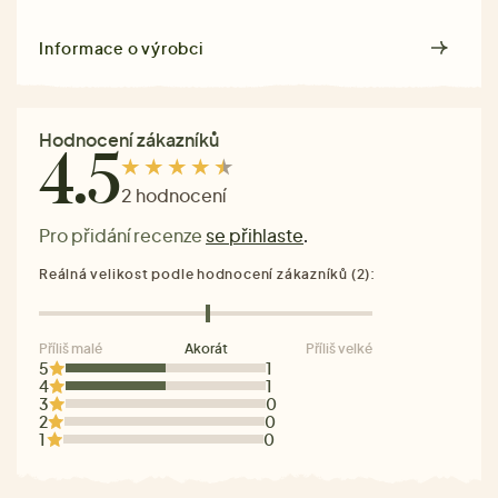
Informace o výrobci
Hodnocení zákazníků
4.5
2 hodnocení
Pro přidání recenze
se přihlaste
.
Reálná velikost podle hodnocení zákazníků (2):
Příliš malé
Akorát
Příliš velké
5
1
4
1
3
0
2
0
1
0