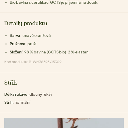
Bio bavlna s certifikací GOTS je příjemná na dotek.
Detaily produktu
Barva:
tmavě oranžová
Pružnost:
pruží
Složení:
98 % bavlna (GOTS bio), 2 % elastan
Kód produktu: B-WM38393-15309
Střih
Délka rukávu:
dlouhý rukáv
Střih:
normální