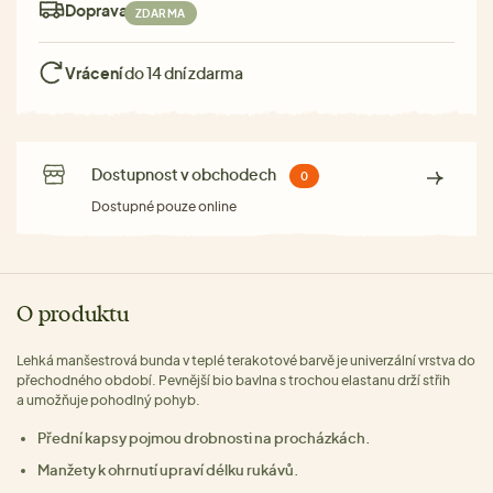
Doprava:
ZDARMA
Vrácení
do 14 dní zdarma
Dostupnost v obchodech
0
Dostupné pouze online
O produktu
Lehká manšestrová bunda v teplé terakotové barvě je univerzální vrstva do
přechodného období. Pevnější bio bavlna s trochou elastanu drží střih
a umožňuje pohodlný pohyb.
Přední kapsy pojmou drobnosti na procházkách.
Manžety k ohrnutí upraví délku rukávů.