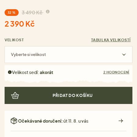
3 490 Kč
32 %
2 390 Kč
VELIKOST
TABULKA VELIKOSTÍ
Vyberte si velikost
Velikost sedí:
akorát
2 HODNOCENÍ
PŘIDAT DO KOŠÍKU
Očekávané doručení:
út 11. 8. u vás