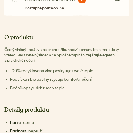
0
Dostupné pouze online
O produktu
Černý vlněný kabát v klasickém střihu nabízí ochranu i minimalistický
vzhled. Nastavitelný límec a celoplošné zapínání zajišťují elegantní
a praktické nošení.
100% recyklovaná vlna poskytuje trvalé teplo
Podšívka z bio bavlny zvyšuje komfort nošení
Boční kapsy udrží ruce v teple
Detaily produktu
Barva:
černá
Pružnost:
nepruží