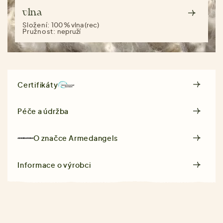
vlna
Složení:
100 % vlna (rec)
Pružnost:
nepruží
Certifikáty
Péče a údržba
O značce
Armedangels
Informace o výrobci