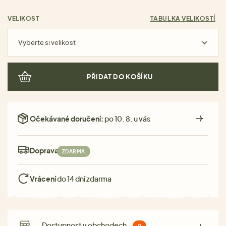
VELIKOST
TABULKA VELIKOSTÍ
Vyberte si velikost
PŘIDAT DO KOŠÍKU
Očekávané doručení:
po 10. 8. u vás
Doprava:
ZDARMA
Vrácení
do 14 dní zdarma
Dostupnost v obchodech