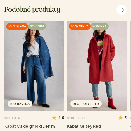
Podobné produkty
30 % SLEVA
NOVINKA
30 % SLEVA
NOVINKA
BIO BAVLNA
REC. POLYESTER
4.5
5
WHITE STUFF
WHITE STUFF
Kabát Oakleigh Mid Denim
Kabát Kelsey Red