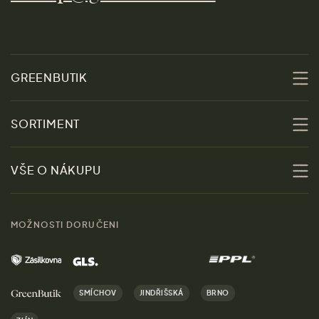
GREENBUTIK
O nás
SORTIMENT
Udržitelnost
Slevy
VŠE O NÁKUPU
Materiály
Ženy
Průvodce velikostmi
Obchody
MOŽNOSTI DORUČENI
Muži
Vrácení zboží zdarma
Kontakt
Domov
Doprava a platba
Kariéra
SMÍCHOV
JINDŘIŠSKÁ
BRNO
Dárky
Výhody nákupu u nás