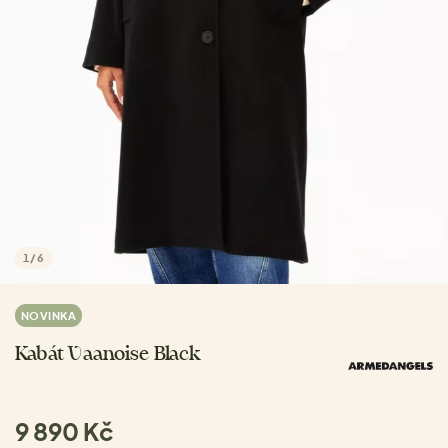
1
/
6
NOVINKA
Kabát Vaanoise Black
9 890 Kč