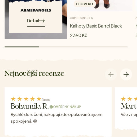
ECOVERO
ARMEDANGELS
Detail
Kalhoty Basic Barrel Black
2 390 Kč
Nejnovější recenze
Dnes
Bohumila R.
Mart
OVĚŘENÝ NÁKUP
Rychlé doručení, nakupují zde opakovaně a jsem
Vše v ne
spokojená. 😀