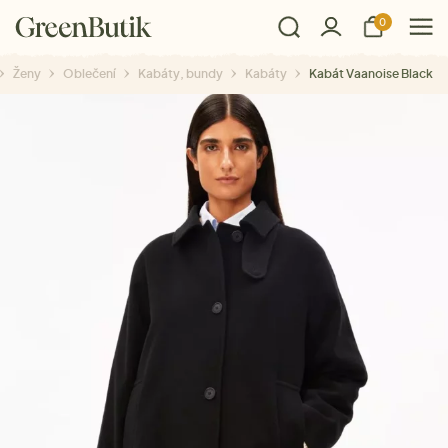
0
Ženy
Oblečení
Kabáty, bundy
Kabáty
Kabát Vaanoise Black