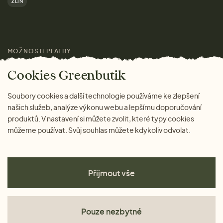
ZLÍN
Značky
Pro média
MOŽNOSTI PLATBY
Magazín
Cookies Greenbutik
Soubory cookies a další technologie používáme ke zlepšení
našich služeb, analýze výkonu webu a lepšímu doporučování
produktů. V nastavení si můžete zvolit, které typy cookies
můžeme používat. Svůj souhlas můžete kdykoliv odvolat.
Přijmout vše
Pouze nezbytné