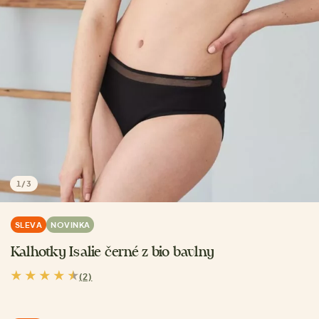
1
/
3
SLEVA
NOVINKA
Kalhotky Isalie černé z bio bavlny
(2)