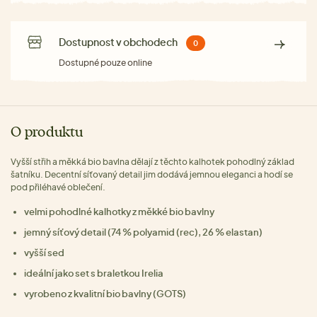
Dostupnost v obchodech
0
Dostupné pouze online
O produktu
Vyšší střih a měkká bio bavlna dělají z těchto kalhotek pohodlný základ
šatníku. Decentní síťovaný detail jim dodává jemnou eleganci a hodí se
pod přiléhavé oblečení.
velmi pohodlné kalhotky z měkké bio bavlny
jemný síťový detail (74 % polyamid (rec), 26 % elastan)
vyšší sed
ideální jako set s braletkou Irelia
vyrobeno z kvalitní bio bavlny (GOTS)