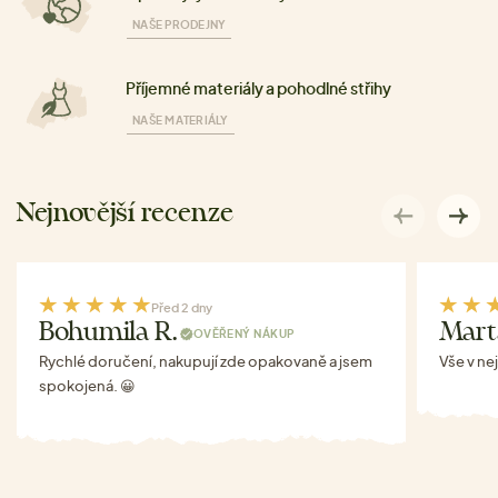
NAŠE PRODEJNY
Příjemné materiály a pohodlné střihy
NAŠE MATERIÁLY
Nejnovější recenze
Před 2 dny
Bohumila R.
Mart
OVĚŘENÝ NÁKUP
Rychlé doručení, nakupují zde opakovaně a jsem
Vše v ne
spokojená. 😀