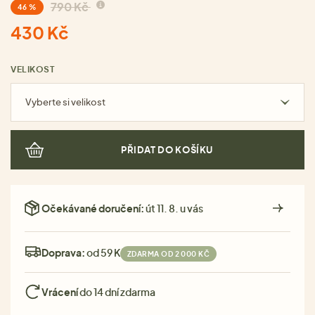
790 Kč
46 %
430 Kč
VELIKOST
Vyberte si velikost
PŘIDAT DO KOŠÍKU
Očekávané doručení:
út 11. 8. u vás
Doprava:
od 59 Kč
ZDARMA OD 2 000 KČ
Vrácení
do 14 dní zdarma