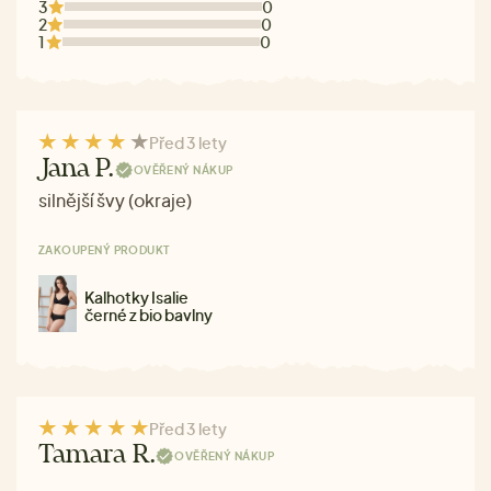
3
0
2
0
1
0
Před 3 lety
Jana P.
OVĚŘENÝ NÁKUP
silnější švy (okraje)
ZAKOUPENÝ PRODUKT
Kalhotky Isalie
černé z bio bavlny
Před 3 lety
Tamara R.
OVĚŘENÝ NÁKUP