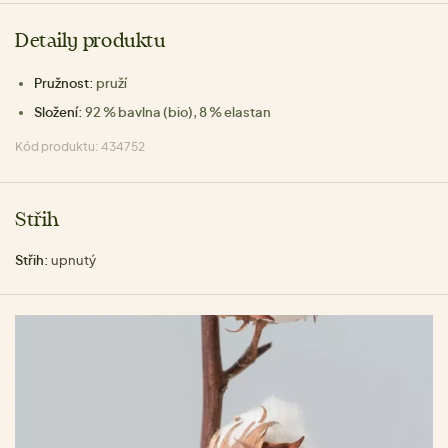
Detaily produktu
Pružnost:
pruží
Složení:
92 % bavlna (bio), 8 % elastan
Kód produktu: 434752
Střih
Střih:
upnutý