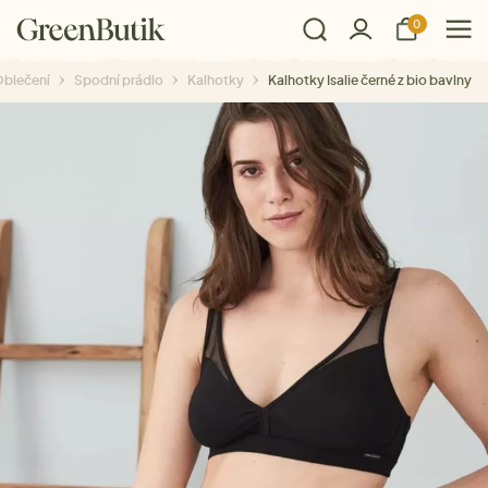
0
blečení
Spodní prádlo
Kalhotky
Kalhotky Isalie černé z bio bavlny