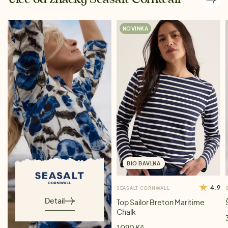
NOVINKA
BIO BAVLNA
4.9
SEASALT CORNWALL
Detail
Top Sailor Breton Maritime
Chalk
1 090 Kč