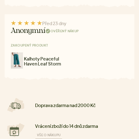
Před 23 dny
Anonymní
OVĚŘENÝ NÁKUP
ZAKOUPENÝ PRODUKT
Kalhoty Peaceful
Haven Leaf Storm
Doprava zdarma nad 2000 Kč
Vrácení zboží do 14 dnů zdarma
VŠE O NÁKUPU