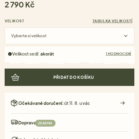
2 790 Kč
VELIKOST
TABULKA VELIKOSTÍ
Vyberte si velikost
Velikost sedí:
akorát
1 HODNOCENÍ
PŘIDAT DO KOŠÍKU
Očekávané doručení:
út 11. 8. u vás
Doprava:
ZDARMA