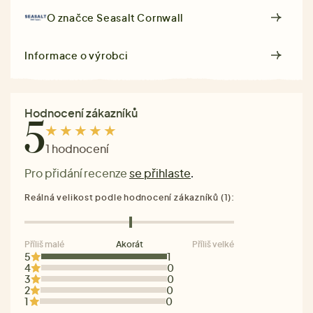
O značce
Seasalt Cornwall
Informace o výrobci
Hodnocení zákazníků
5
1 hodnocení
Pro přidání recenze
se přihlaste
.
Reálná velikost podle hodnocení zákazníků (1):
Příliš malé
Akorát
Příliš velké
5
1
4
0
3
0
2
0
1
0