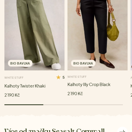
BIO BAVLNA
BIO BAVLNA
5
WHITE STUFF
WHITE STUFF
Kalhoty Illy Crop Black
Kalhoty Twister Khaki
2 190 Kč
2 190 Kč
Více od značky Seasalt Cornwall