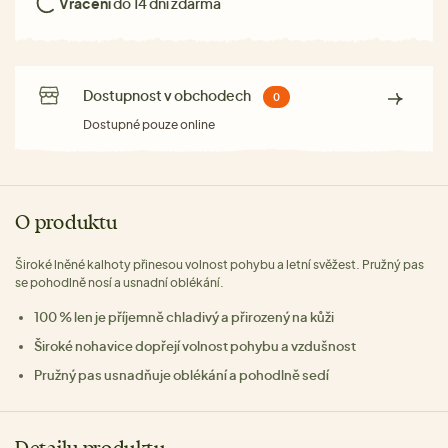
Vrácení
do 14 dní zdarma
Dostupnost v obchodech
0
Dostupné pouze online
O produktu
Široké lněné kalhoty přinesou volnost pohybu a letní svěžest. Pružný pas
se pohodlně nosí a usnadní oblékání.
100 % len je příjemně chladivý a přirozený na kůži
Široké nohavice dopřejí volnost pohybu a vzdušnost
Pružný pas usnadňuje oblékání a pohodlně sedí