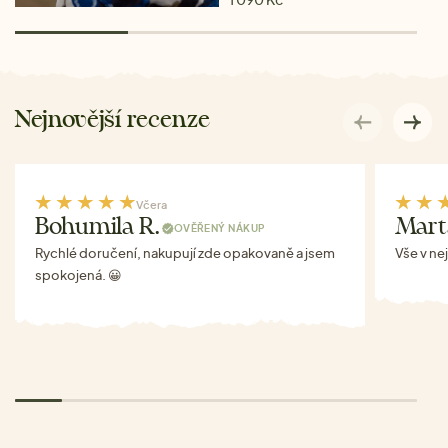
Nejnovější recenze
Včera
Bohumila R.
Mart
OVĚŘENÝ NÁKUP
Rychlé doručení, nakupují zde opakovaně a jsem
Vše v ne
spokojená. 😀