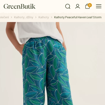
0
lečení
Kalhoty, džíny
Kalhoty
Kalhoty Peaceful Haven Leaf Storm