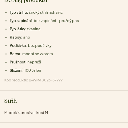
Detaily produktu
Typ střihu:
široký střih nohavic
Typ zapínání:
bez zapínání - pružný pas
Typ látky:
tkanina
Kapsy:
ano
Podšívka:
bez podšívky
Barva:
modrá se vzorem
Pružnost:
nepruží
Složení:
100 % len
Kód produktu: B-WM40026-37999
Střih
Model/ka nosí velikost M