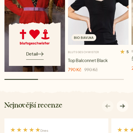
BIO BAVLNA
5
BLUTSGESCHWISTER
Detail
Top Balconnet Black
790 Kč
990 Kč
Nejnovější recenze
Dnes