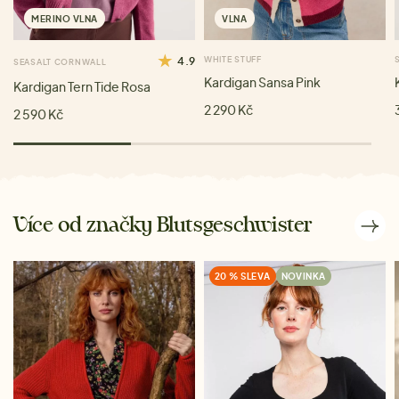
MERINO VLNA
VLNA
4.9
WHITE STUFF
SEASALT CORNWALL
Kardigan Sansa Pink
Kardigan Tern Tide Rosa
2 290 Kč
2 590 Kč
Více od značky Blutsgeschwister
20 % SLEVA
NOVINKA