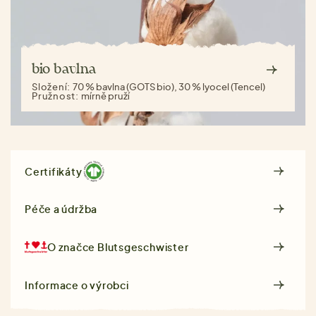
bio bavlna
Složení:
70 % bavlna (GOTS bio), 30 % lyocel (Tencel)
Pružnost:
mírně pruží
Certifikáty
Péče a údržba
O značce
Blutsgeschwister
Informace o výrobci