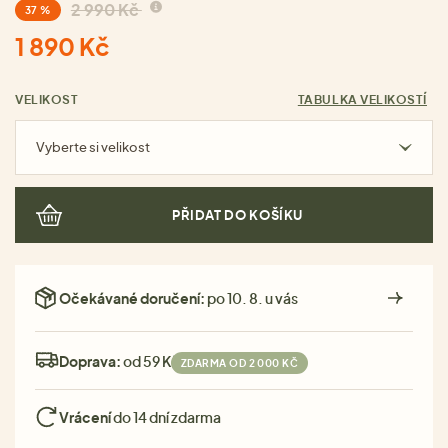
2 990 Kč
37 %
1 890 Kč
VELIKOST
TABULKA VELIKOSTÍ
Vyberte si velikost
PŘIDAT DO KOŠÍKU
Očekávané doručení:
po 10. 8. u vás
Doprava:
od 59 Kč
ZDARMA OD 2 000 KČ
Vrácení
do 14 dní zdarma