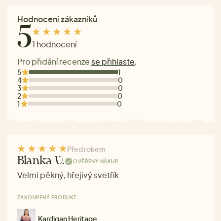
Hodnocení zákazníků
5
1 hodnocení
Pro přidání recenze
se přihlaste
.
5
1
4
0
3
0
2
0
1
0
Před rokem
Blanka V.
OVĚŘENÝ NÁKUP
Velmi pěkný, hřejivý svetřík
ZAKOUPENÝ PRODUKT
Kardigan Heritage