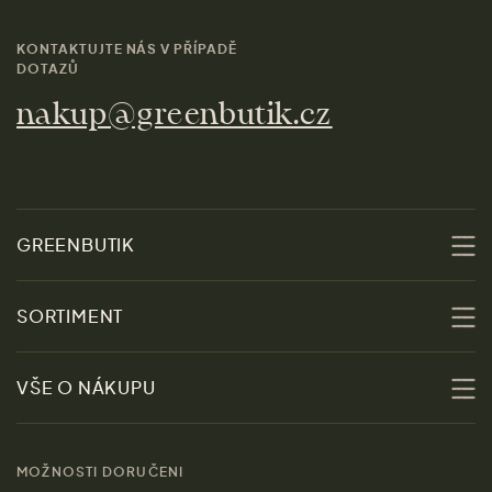
KONTAKTUJTE NÁS V PŘÍPADĚ
DOTAZŮ
nakup@greenbutik.cz
GREENBUTIK
O nás
SORTIMENT
Udržitelnost
Slevy
VŠE O NÁKUPU
Materiály
Ženy
Průvodce velikostmi
Obchody
MOŽNOSTI DORUČENI
Muži