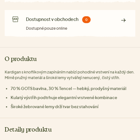
Dostupnost v obchodech
0
Dostupné pouze online
O produktu
Kardigan s knoflíkovým zapínáním nabízí pohodlné vrstvení na každý den.
Mírně pružný materiál a široké lemy vytvářejí nenucený, čistý střih.
70 % GOTS bavlna, 30 % Tencel — hebký, prodyšný materiál
Kulatý výstřih podtrhuje elegantní vrstvené kombinace
Široké žebrované lemy drží tvar bez stahování
Detaily produktu