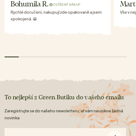
Bohumila R.
Mart
OVĚŘENÝ NÁKUP
Rychlé doručení, nakupují zde opakovaně a jsem
Vše v ne
spokojená. 😀
To nejlepší z Green Butiku do vašeho emailu
Zaregistrujte se do našeho newsletteru, ať vám neunikne žádná
novinka