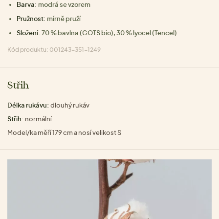
Barva:
modrá se vzorem
Pružnost:
mírně pruží
Složení:
70 % bavlna (GOTS bio), 30 % lyocel (Tencel)
Kód produktu: 001243-351-1249
Střih
Délka rukávu:
dlouhý rukáv
Střih:
normální
Model/ka měří 179 cm a nosí velikost S