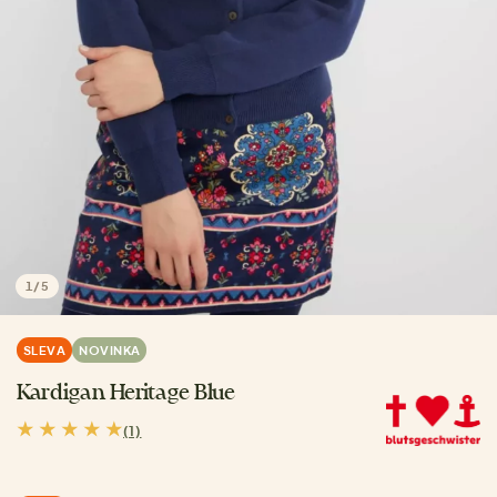
1
/
5
SLEVA
NOVINKA
Kardigan Heritage Blue
(1)