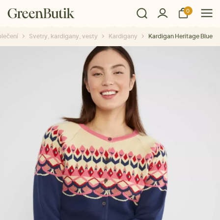
0
lečení
Svetry, kardigany, vesty
Kardigany
Kardigan Heritage Blue