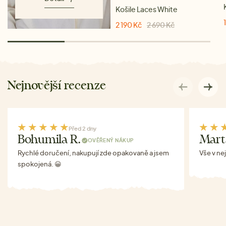
Košile Laces White
2 190 Kč
2 690 Kč
Nejnovější recenze
Před 2 dny
Bohumila R.
Mart
OVĚŘENÝ NÁKUP
Rychlé doručení, nakupují zde opakovaně a jsem
Vše v ne
spokojená. 😀