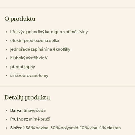
O produktu
hřejivý a pohodlný kardigan s příměsí vlny
efektní prodloužená délka
jednořadé zapínání na 4 knoflíky
hluboký výstřih do V
přední kapsy
širší žebrované lemy
Detaily produktu
Barva:
tmavě šedá
Pružnost:
mírně pruží
Složení:
56 % bavlna, 30 % polyamid, 10 % vlna, 4 % elastan