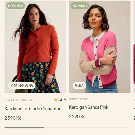
NOVINKA
NOVINKA
MERINO VLNA
VLNA
4.9
WHITE STUFF
SEASALT CORNWALL
Kardigan Sansa Pink
Kardigan Tern Tide Cinnamon
2 290 Kč
2 590 Kč