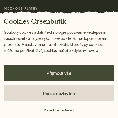
MOŽNOSTI PLATBY
Magazín
Cookies Greenbutik
Soubory cookies a další technologie používáme ke zlepšení
našich služeb, analýze výkonu webu a lepšímu doporučování
produktů. V nastavení si můžete zvolit, které typy cookies
můžeme používat. Svůj souhlas můžete kdykoliv odvolat.
Přijmout vše
Pouze nezbytné
Obchodní podmínky
Podrobné nastavení
Ochrana osobních údajů
Cookies