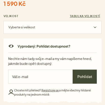
1 590 Kč
VELIKOST
TABULKA VELIKOSTÍ
Vyberte si velikost
Vyprodaný: Pohlídat dostupnost?
Nechte nám tady svůj e-mail a my vám napíšeme hned,
jakmile bude opět dostupný.
Pohlídat
Chcete mít přehled?
Registruje se
a mějte všechny hlídané
produkty na jednom místě.