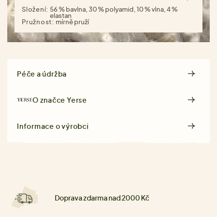
Složení:
56 % bavlna, 30 % polyamid, 10 % vlna, 4 %
elastan
Pružnost:
mírně pruží
Péče a údržba
O značce
Yerse
Informace o výrobci
Doprava zdarma nad 2000 Kč