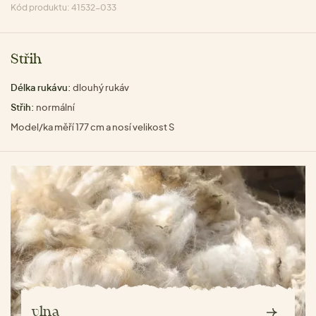
Kód produktu: 41532-033
Střih
Délka rukávu:
dlouhý rukáv
Střih:
normální
Model/ka měří 177 cm a nosí velikost S
vlna