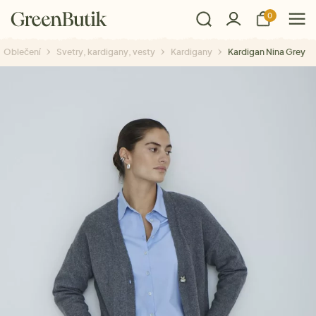
0
Oblečení
Svetry, kardigany, vesty
Kardigany
Kardigan Nina Grey