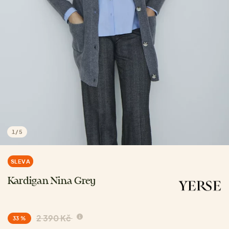
1
/
5
SLEVA
Kardigan Nina Grey
2 390 Kč
33 %