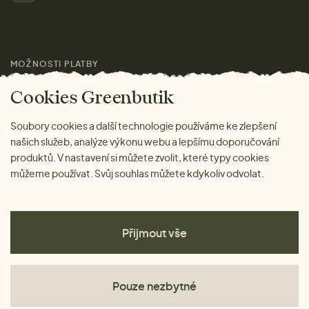
Pro média
MOŽNOSTI PLATBY
Magazín
Cookies Greenbutik
Soubory cookies a další technologie používáme ke zlepšení
našich služeb, analýze výkonu webu a lepšímu doporučování
produktů. V nastavení si můžete zvolit, které typy cookies
můžeme používat. Svůj souhlas můžete kdykoliv odvolat.
Přijmout vše
Pouze nezbytné