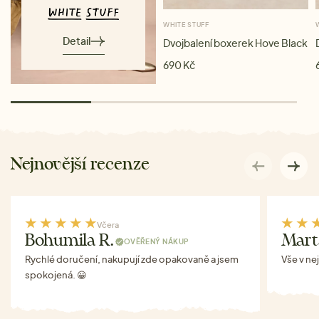
WHITE STUFF
Detail
Dvojbalení boxerek Hove Black
690 Kč
Nejnovější recenze
Včera
Bohumila R.
Mart
OVĚŘENÝ NÁKUP
Rychlé doručení, nakupují zde opakovaně a jsem
Vše v ne
spokojená. 😀