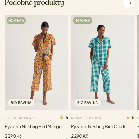
Podobné produkty
NOVINKA
NOVINKA
BIO BAVLNA
BIO BAVLNA
5
5
SEASALT CORNWALL
SEASALT CORNWALL
Pyžamo Nesting Bird Mango
Pyžamo Nesting Bird Chalk
2 290 Kč
2 290 Kč