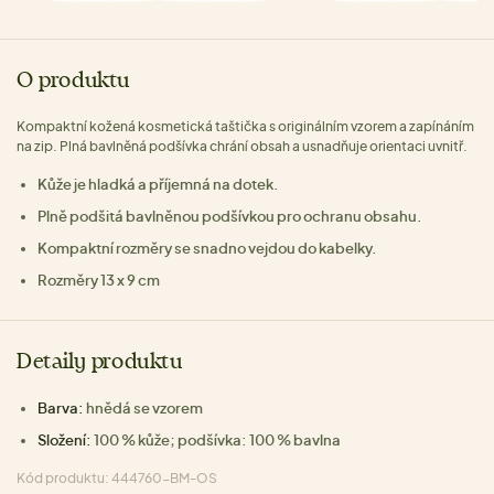
O produktu
Kompaktní kožená kosmetická taštička s originálním vzorem a zapínáním
na zip. Plná bavlněná podšívka chrání obsah a usnadňuje orientaci uvnitř.
Kůže je hladká a příjemná na dotek.
Plně podšitá bavlněnou podšívkou pro ochranu obsahu.
Kompaktní rozměry se snadno vejdou do kabelky.
Rozměry 13 x 9 cm
Detaily produktu
Barva:
hnědá se vzorem
Složení:
100 % kůže; podšívka: 100 % bavlna
Kód produktu: 444760-BM-OS