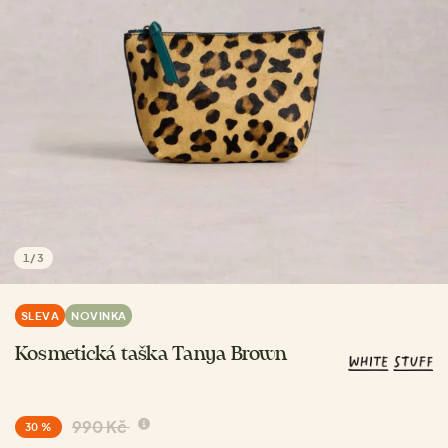
1
/
3
SLEVA
NOVINKA
Kosmetická taška Tanya Brown
990 Kč
30 %