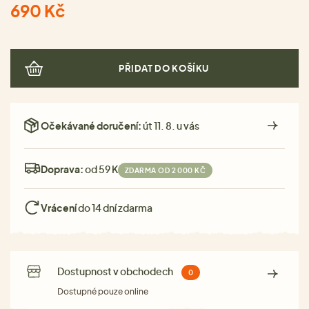
690 Kč
PŘIDAT DO KOŠÍKU
Očekávané doručení:
út 11. 8. u vás
Doprava:
od 59 Kč
ZDARMA OD 2 000 KČ
Vrácení
do 14 dní zdarma
Dostupnost v obchodech
0
Dostupné pouze online