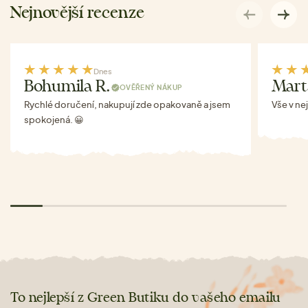
Nejnovější recenze
Dnes
Bohumila R.
Mart
OVĚŘENÝ NÁKUP
Rychlé doručení, nakupují zde opakovaně a jsem
Vše v ne
spokojená. 😀
To nejlepší z Green Butiku do vašeho emailu