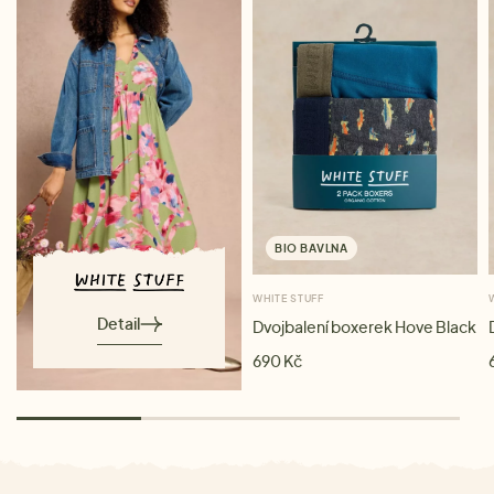
BIO BAVLNA
WHITE STUFF
Detail
Dvojbalení boxerek Hove Black
690 Kč