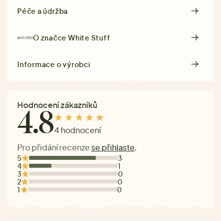
Péče a údržba
O značce
White Stuff
Informace o výrobci
Hodnocení zákazníků
4.8
4 hodnocení
Pro přidání recenze
se přihlaste
.
5
3
4
1
3
0
2
0
1
0