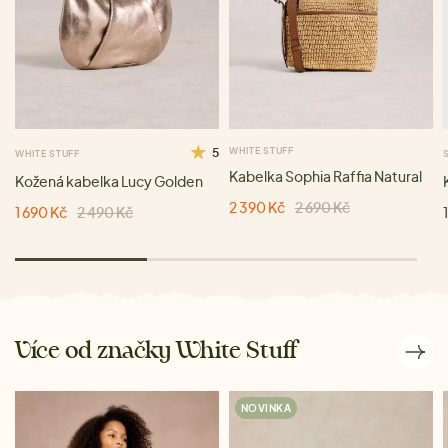
5
WHITE STUFF
WHITE STUFF
Kabelka Sophia Raffia Natural
Kožená kabelka Lucy Golden
2 390 Kč
2 690 Kč
1 690 Kč
2 490 Kč
Více od značky White Stuff
NOVINKA