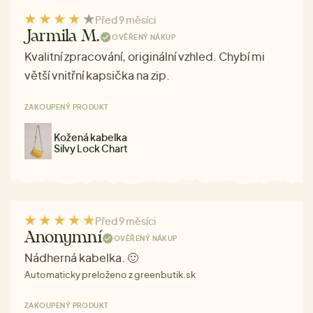
Před 9 měsíci
Jarmila M.
OVĚŘENÝ NÁKUP
Kvalitní zpracování, originální vzhled. Chybí mi
větší vnitřní kapsička na zip.
ZAKOUPENÝ PRODUKT
Kožená kabelka
Silvy Lock Chart
Před 9 měsíci
Anonymní
OVĚŘENÝ NÁKUP
Nádherná kabelka. 🙂
Automaticky preloženo z greenbutik.sk
ZAKOUPENÝ PRODUKT