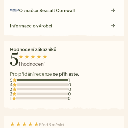
O značce
Seasalt Cornwall
Informace o výrobci
Hodnocení zákazníků
5
1 hodnocení
Pro přidání recenze
se přihlaste
.
5
1
4
0
3
0
2
0
1
0
Před 3 měsíci