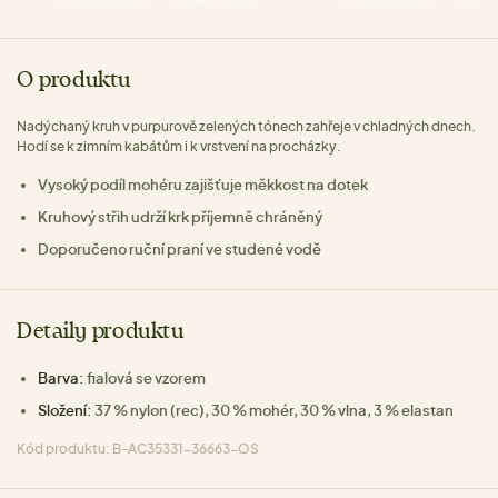
O produktu
Nadýchaný kruh v purpurově zelených tónech zahřeje v chladných dnech.
Hodí se k zimním kabátům i k vrstvení na procházky.
Vysoký podíl mohéru zajišťuje měkkost na dotek
Kruhový střih udrží krk příjemně chráněný
Doporučeno ruční praní ve studené vodě
Detaily produktu
Barva:
fialová se vzorem
Složení:
37 % nylon (rec), 30 % mohér, 30 % vlna, 3 % elastan
Kód produktu: B-AC35331-36663-OS