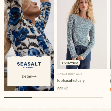
BIO BAVLNA
SEASALT CORNWALL
Detail
Top Easel Estuary
990 Kč