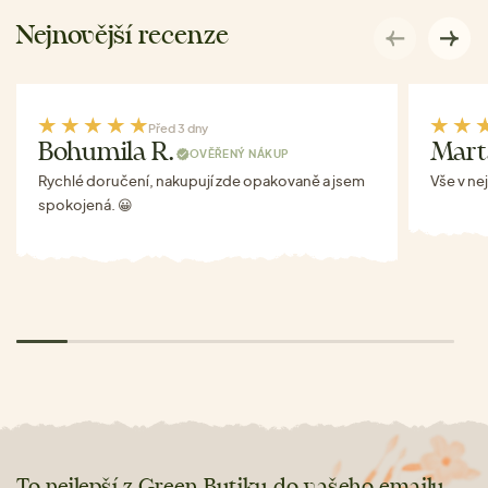
Nejnovější recenze
Před 3 dny
Bohumila R.
Mart
OVĚŘENÝ NÁKUP
Rychlé doručení, nakupují zde opakovaně a jsem
Vše v ne
spokojená. 😀
To nejlepší z Green Butiku do vašeho emailu