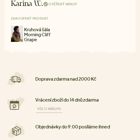
Karina W.
OVĚŘENÝ NÁKUP
ZAKOUPENÝ PRODUKT
Kruhová šála
Morning Cliff
Grape
Doprava zdarma nad 2000 Kč
Vrácení zboží do 14 dnů zdarma
VŠE O NÁKUPU
Objednávky do 9:00 posíláme ihned