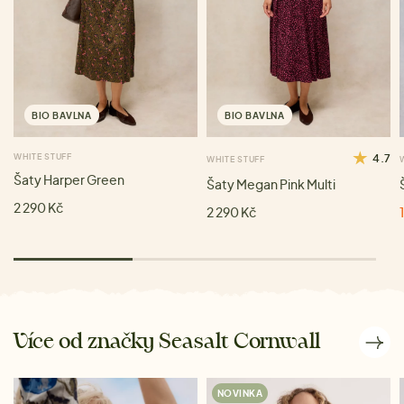
BIO BAVLNA
BIO BAVLNA
WHITE STUFF
4.7
WHITE STUFF
Šaty Harper Green
Šaty Megan Pink Multi
2 290 Kč
2 290 Kč
Více od značky Seasalt Cornwall
NOVINKA