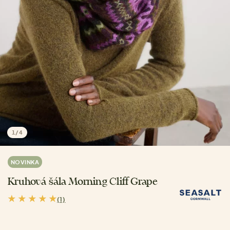
1
/
4
NOVINKA
Kruhová šála Morning Cliff Grape
(1)