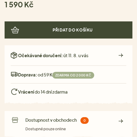
1 590 Kč
PŘIDAT DO KOŠÍKU
Očekávané doručení:
út 11. 8. u vás
Doprava:
od 59 Kč
ZDARMA OD 2 000 KČ
Vrácení
do 14 dní zdarma
Dostupnost v obchodech
0
Dostupné pouze online