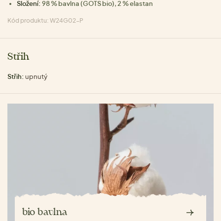
Složení:
98 % bavlna (GOTS bio), 2 % elastan
Kód produktu: W24G02-P
Střih
Střih:
upnutý
bio bavlna