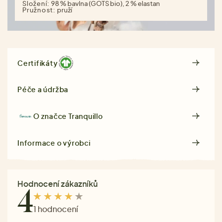
Složení:
98 % bavlna (GOTS bio), 2 % elastan
Pružnost:
pruží
Certifikáty
Péče a údržba
O značce
Tranquillo
Informace o výrobci
Hodnocení zákazníků
4
1 hodnocení