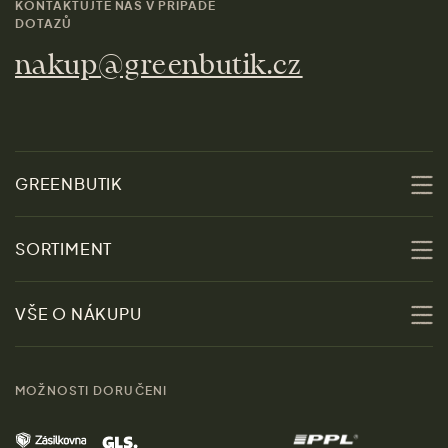
KONTAKTUJTE NÁS V PŘÍPADĚ
DOTAZŮ
nakup@greenbutik.cz
GREENBUTIK
O nás
SORTIMENT
Udržitelnost
Slevy
VŠE O NÁKUPU
Materiály
Ženy
Průvodce velikostmi
Obchody
MOŽNOSTI DORUČENI
Muži
Vrácení zboží zdarma
Kontakt