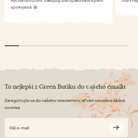
Rychlé doručení, nakupují zde opakovaně a jsem
Vše v ne
spokojená. 😀
To nejlepší z Green Butiku do vašeho emailu
Zaregistrujte se do našeho newsletteru, ať vám neunikne žádná
novinka
Váš e-mail