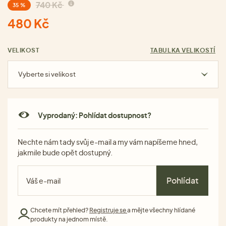
740 Kč
35 %
480 Kč
VELIKOST
TABULKA VELIKOSTÍ
Vyberte si velikost
Vyprodaný: Pohlídat dostupnost?
Nechte nám tady svůj e-mail a my vám napíšeme hned,
jakmile bude opět dostupný.
Pohlídat
Chcete mít přehled?
Registruje se
a mějte všechny hlídané
produkty na jednom místě.