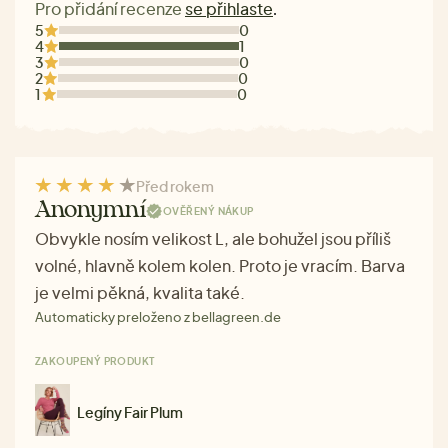
Pro přidání recenze
se přihlaste
.
5
0
4
1
3
0
2
0
1
0
Před rokem
Anonymní
OVĚŘENÝ NÁKUP
Obvykle nosím velikost L, ale bohužel jsou příliš
volné, hlavně kolem kolen. Proto je vracím. Barva
je velmi pěkná, kvalita také.
Automaticky preloženo z bellagreen.de
ZAKOUPENÝ PRODUKT
Legíny Fair Plum