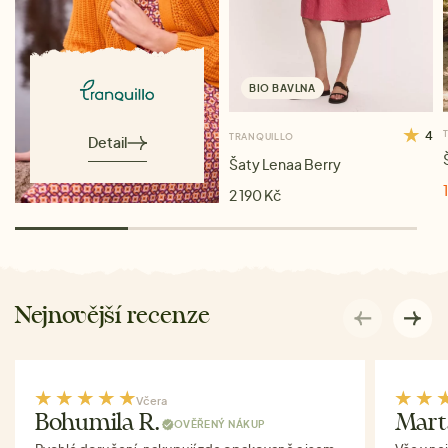
BIO BAVLNA
4
TRANQUILLO
Detail
Šaty Lenaa Berry
2 190 Kč
Nejnovější recenze
Včera
Bohumila R.
Mart
OVĚŘENÝ NÁKUP