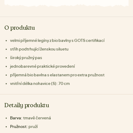
O produktu
velmi příjemné legíny z bio bavlny s GOTS certifikací
střih podtrhující ženskou siluetu
široký pružný pas
jednobarevné praktické provedení
příjemná bio bavlna s elastanem pro extra pružnost
vnitřní délka nohavice (S): 70 cm
Detaily produktu
Barva:
tmavě červená
Pružnost:
pruží