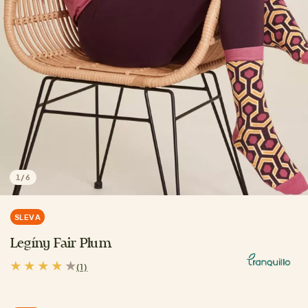
1
/
6
SLEVA
Legíny Fair Plum
(1)