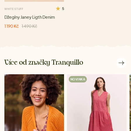
5
WHITE STUFF
Džegíny Janey Ligth Denim
1 190 Kč
1 490 Kč
Více od značky Tranquillo
NOVINKA