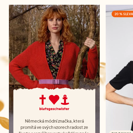
20 % SLEV
Německá módní značka, která
promítá ve svých vzorech radost ze