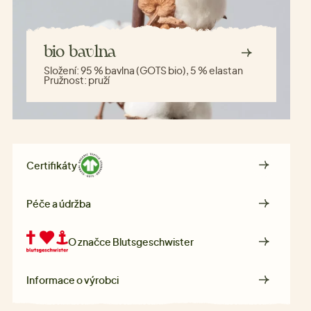
bio bavlna
Složení:
95 % bavlna (GOTS bio), 5 % elastan
Pružnost:
pruží
Certifikáty
Péče a údržba
O značce
Blutsgeschwister
Informace o výrobci