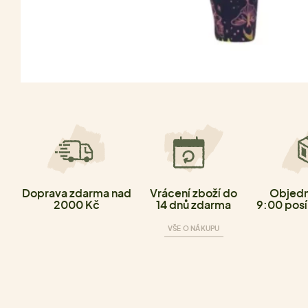
Doprava zdarma nad
Vrácení zboží do
Objedn
2000 Kč
14 dnů zdarma
9:00 posí
VŠE O NÁKUPU