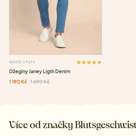
WHITE STUFF
Džegíny Janey Ligth Denim
1 190 Kč
1 490 Kč
Více od značky Blutsgeschwis