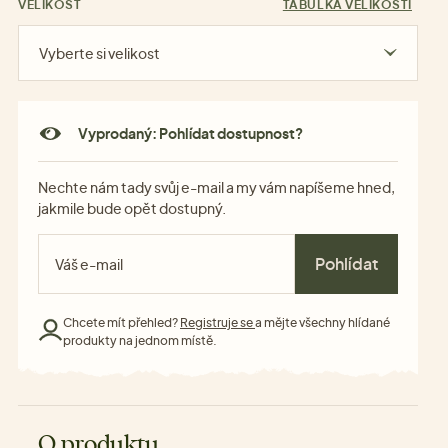
VELIKOST
TABULKA VELIKOSTÍ
Vyberte si velikost
Vyprodaný: Pohlídat dostupnost?
Nechte nám tady svůj e-mail a my vám napíšeme hned,
jakmile bude opět dostupný.
Pohlídat
Chcete mít přehled?
Registruje se
a mějte všechny hlídané
produkty na jednom místě.
O produktu