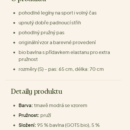
pohodlné legíny na sport i volný čas
upnutý dobře padnoucí střih
pohodlný pružný pas
originální vzor a barevné provedení
bio bavlna s přídavkem elastanu pro extra
pružnost
rozměry (S) – pas: 65 cm, délka: 70 cm
Detaily produktu
Barva:
tmavě modrá se vzorem
Pružnost:
pruží
Složení:
95 % bavlna (GOTS bio), 5 %