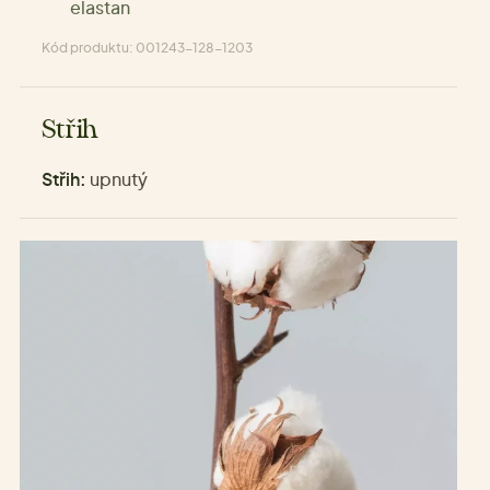
elastan
Kód produktu: 001243-128-1203
Střih
Střih:
upnutý