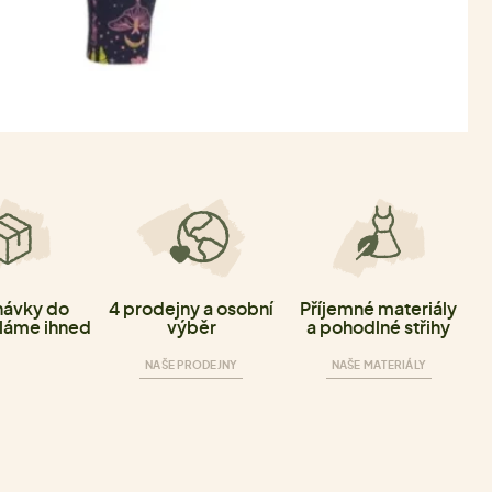
ávky do
4 prodejny a osobní
Příjemné materiály
láme ihned
výběr
a pohodlné střihy
NAŠE PRODEJNY
NAŠE MATERIÁLY