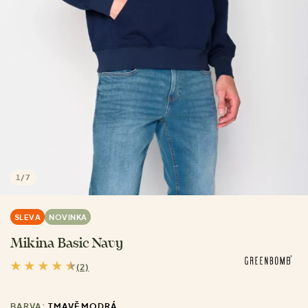
1
/
7
SLEVA
NOVINKA
Mikina Basic Navy
(2)
BARVA:
TMAVĚ MODRÁ