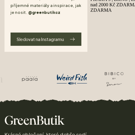
příjemné materiály a inspirace, jak
je nosit.
@greenbutikcz
Sledovat na Instagramu
Krásné oblečení, které dobře sedí.