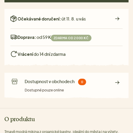
Očekávané doručení:
út 11. 8. u vás
Doprava:
od 59 Kč
ZDARMA OD 2 000 KČ
Vrácení
do 14 dní zdarma
Dostupnost v obchodech
0
Dostupné pouze online
O produktu
Tmavě modrá mikina z organické bavlny, ideální do města i na výlety.