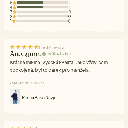
5
1
4
1
3
0
2
0
1
0
Před 7 měsíci
Anonymní
OVĚŘENÝ NÁKUP
Krásná mikina. Vysoká kvalita. Jako vždy jsem
spokojená, byl to dárek pro manžela.
ZAKOUPENÝ PRODUKT
Mikina Basic Navy