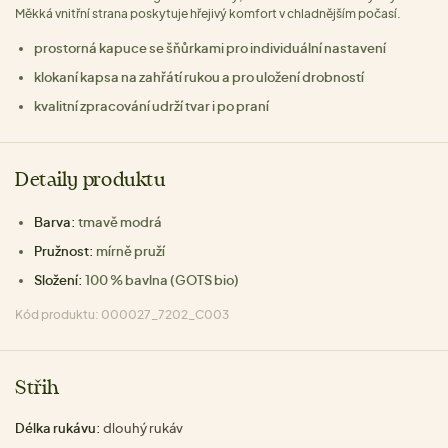
Měkká vnitřní strana poskytuje hřejivý komfort v chladnějším počasí.
prostorná kapuce se šňůrkami pro individuální nastavení
klokaní kapsa na zahřátí rukou a pro uložení drobností
kvalitní zpracování udrží tvar i po praní
Detaily produktu
Barva:
tmavě modrá
Pružnost:
mírně pruží
Složení:
100 % bavlna (GOTS bio)
Kód produktu: 000027_7202_C003
Střih
Délka rukávu:
dlouhý rukáv