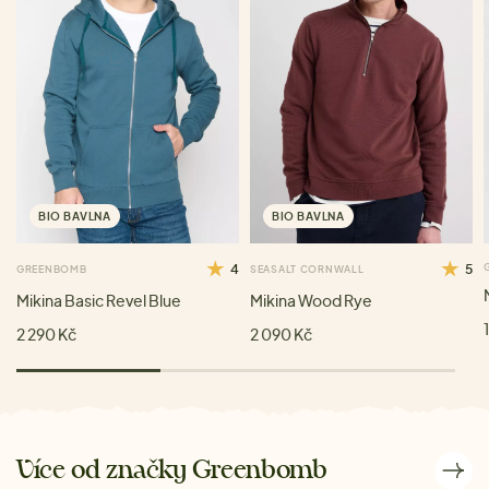
BIO BAVLNA
BIO BAVLNA
4
5
GREENBOMB
SEASALT CORNWALL
Mikina Basic Revel Blue
Mikina Wood Rye
2 290 Kč
2 090 Kč
Více od značky Greenbomb