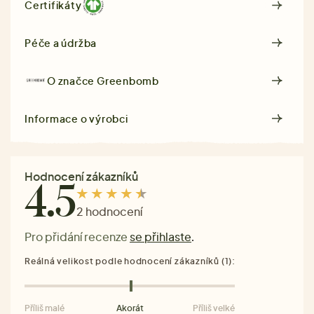
Certifikáty
Péče a údržba
O značce
Greenbomb
Informace o výrobci
Hodnocení zákazníků
4.5
2 hodnocení
Pro přidání recenze
se přihlaste
.
Reálná velikost podle hodnocení zákazníků (1):
Příliš malé
Akorát
Příliš velké