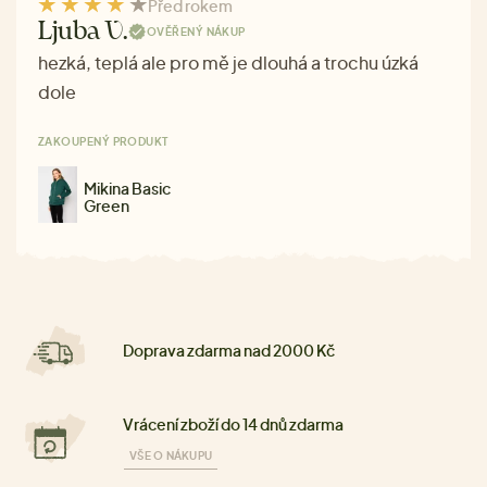
Před rokem
Ljuba V.
OVĚŘENÝ NÁKUP
hezká, teplá ale pro mě je dlouhá a trochu úzká
dole
ZAKOUPENÝ PRODUKT
Mikina Basic
Green
Doprava zdarma nad 2000 Kč
Vrácení zboží do 14 dnů zdarma
VŠE O NÁKUPU