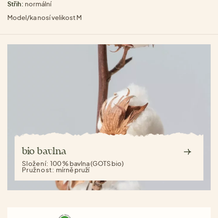
Střih:
normální
Model/ka nosí velikost M
bio bavlna
Složení:
100 % bavlna (GOTS bio)
Pružnost:
mírně pruží