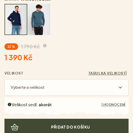
1 790 Kč
22 %
1 390 Kč
VELIKOST
TABULKA VELIKOSTÍ
Vyberte si velikost
Velikost sedí:
akorát
1 HODNOCENÍ
PŘIDAT DO KOŠÍKU