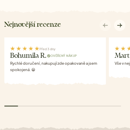
Nejnovější recenze
Před 3 dny
Bohumila R.
Mart
OVĚŘENÝ NÁKUP
Rychlé doručení, nakupují zde opakovaně a jsem
Vše v ne
spokojená. 😀