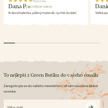
Před 2 dny
Dana P.
Danie
OVĚŘENÝ NÁKUP
Krásná halenka, pěkný materiál, rychlé dodání.
Velká s
To nejlepší z Green Butiku do vašeho emailu
Zaregistrujte se do našeho newsletteru, ať vám neunikne žádná
novinka
Váš e-mail