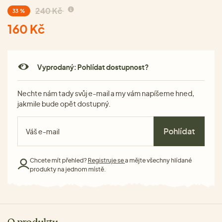
240 Kč
33 %
160 Kč
Vyprodaný: Pohlídat dostupnost?
Nechte nám tady svůj e-mail a my vám napíšeme hned,
jakmile bude opět dostupný.
Pohlídat
Chcete mít přehled?
Registruje se
a mějte všechny hlídané
produkty na jednom místě.