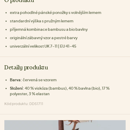
O produktu
extra pohodlné pánské ponožky s volnějším lemem
standardní výška s pružným lemem
příjemná kombinace bambusu a bio bavlny
originální zábavný vzor a pestré barvy
univerzální velikost UK 7-11 | EU 41-45
Detaily produktu
Barva:
červená se vzorem
Složení:
40 % viskóza (bambus), 40 % bavlna (bio), 17 %
polyester, 3 % elastan
Kód produktu: DDS1711