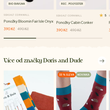
BIO BAVLNA
REC. POLYESTER
SEASALT CORNWALL
5
SEASALT CORNWALL
Ponožky Bloomin Fair Isle Onyx
Ponožky Cabin Conker
390 Kč
490 Kč
390 Kč
490 Kč
Více od značky Doris and Dude
33 % SLEVA
NOVINKA