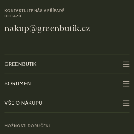
KONTAKTUJTE NÁS V PŘÍPADĚ
DOTAZŮ
nakup@greenbutik.cz
GREENBUTIK
O nás
SORTIMENT
Udržitelnost
Slevy
VŠE O NÁKUPU
Materiály
Ženy
Průvodce velikostmi
Obchody
MOŽNOSTI DORUČENI
Muži
Vrácení zboží zdarma