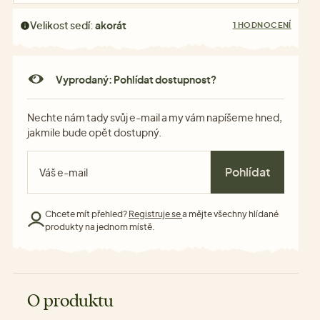
Velikost sedí:
akorát
1 HODNOCENÍ
Vyprodaný: Pohlídat dostupnost?
Nechte nám tady svůj e-mail a my vám napíšeme hned,
jakmile bude opět dostupný.
Pohlídat
Chcete mít přehled?
Registruje se
a mějte všechny hlídané
produkty na jednom místě.
O produktu