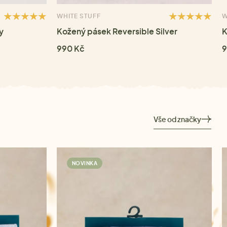
WHITE STUFF
W
y
Kožený pásek Reversible Silver
K
990 Kč
9
Vše od značky
NOVINKA