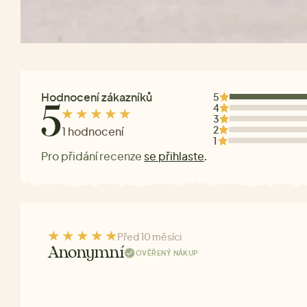
Hodnocení zákazníků
5
4
5
3
2
1 hodnocení
1
Pro přidání recenze
se přihlaste
.
Před 10 měsíci
Anonymní
OVĚŘENÝ NÁKUP