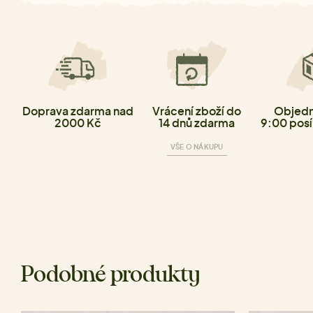
Doprava zdarma nad
Vrácení zboží do
Objedn
2000 Kč
14 dnů zdarma
9:00 posí
VŠE O NÁKUPU
Podobné produkty