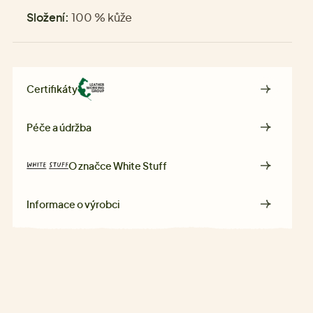
Složení:
100 % kůže
Certifikáty
Péče a údržba
O značce
White Stuff
Informace o výrobci