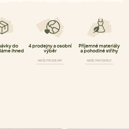
ávky do
4 prodejny a osobní
Příjemné materiály
láme ihned
výběr
a pohodlné střihy
NAŠE PRODEJNY
NAŠE MATERIÁLY