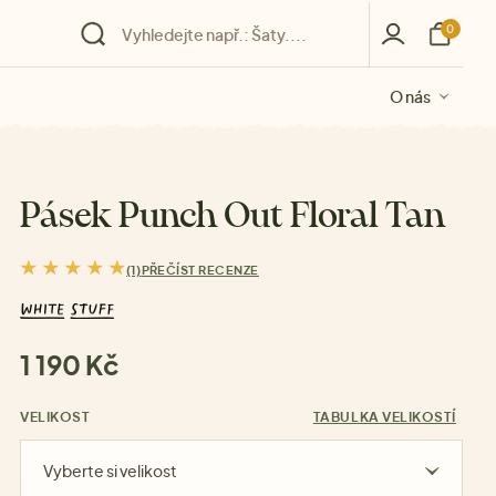
0
O nás
O nás
O nás
O nás
O nás
Pásek Punch Out Floral Tan
(1)
PŘEČÍST RECENZE
1 190 Kč
VELIKOST
TABULKA VELIKOSTÍ
Vyberte si velikost