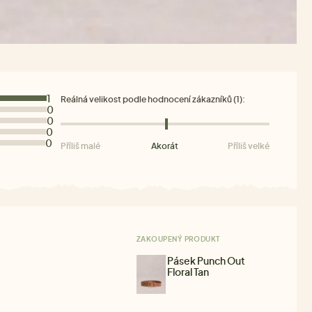
1
Reálná velikost podle hodnocení zákazníků (1):
0
0
0
0
Příliš malé
Akorát
Příliš velké
ZAKOUPENÝ PRODUKT
Pásek Punch Out
Floral Tan