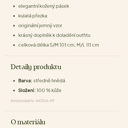
elegantní kožený pásek
kulatá přezka
originální jemný vzor
krásný doplněk k doladění outfitu
celková délka S/M 101 cm, M/L 111 cm
Detaily produktu
Barva:
středně hnědá
Složení:
100 % kůže
Kód produktu: 443106-MT
O materiálu