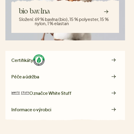
bio bavlna
Složení:
69 % bavlna (bio), 15 % polyester, 15 %
nylon, 1 % elastan
Certifikáty
Péče a údržba
O značce
White Stuff
Informace o výrobci