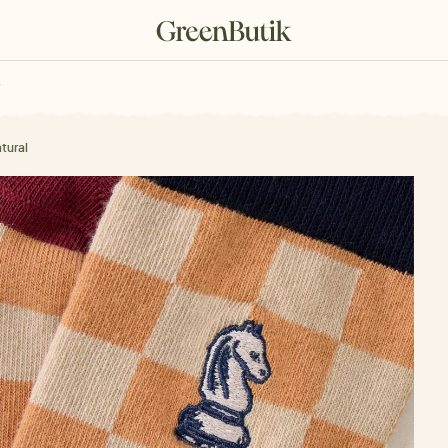
rkové poukazy
tural