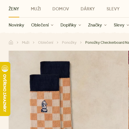
ŽENY
MUŽI
DOMOV
DÁRKY
SLEVY
Novinky
Novinky
Kategorie
Pro ženy
Slevy ženy
Oblečení
Oblečení
Pro muže
Značky
Slevy muži
Doplňky
Značky
Slevy
Pro děti
Slevy
Značky
Pro všechny
Slevy
Dá
Muži
Oblečení
Ponožky
Ponožky Checkerboard Na