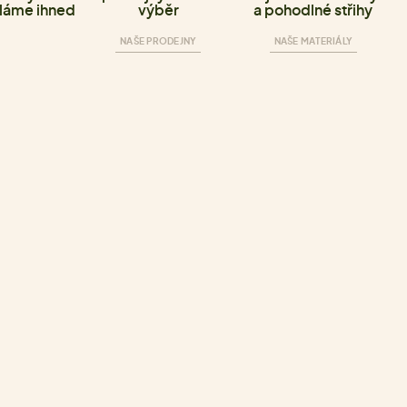
láme ihned
výběr
a pohodlné střihy
NAŠE PRODEJNY
NAŠE MATERIÁLY