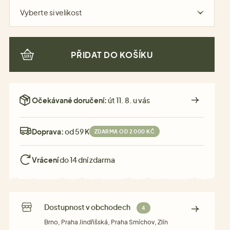
Vyberte si velikost
PŘIDAT DO KOŠÍKU
Očekávané doručení:
út 11. 8. u vás
Doprava:
od 59 Kč
ZDARMA OD 2 000 KČ
Vrácení
do 14 dní zdarma
Dostupnost v obchodech
4
Brno, Praha Jindřišská, Praha Smíchov, Zlín