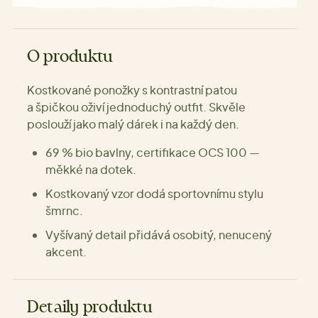
O produktu
Kostkované ponožky s kontrastní patou
a špičkou oživí jednoduchý outfit. Skvěle
poslouží jako malý dárek i na každý den.
69 % bio bavlny, certifikace OCS 100 —
měkké na dotek.
Kostkovaný vzor dodá sportovnímu stylu
šmrnc.
Vyšívaný detail přidává osobitý, nenucený
akcent.
Detaily produktu