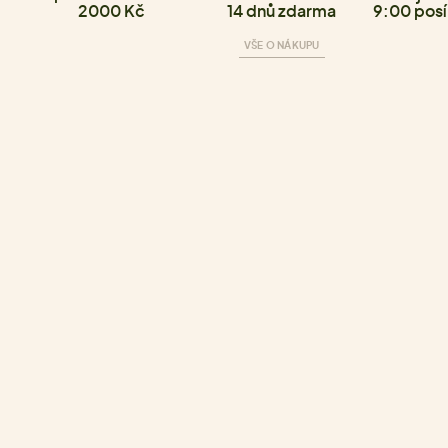
2000 Kč
14 dnů zdarma
9:00 posí
VŠE O NÁKUPU