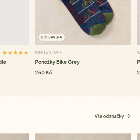
BIO BAVLNA
WHITE STUFF
W
dle
Ponožky Bike Grey
P
250 Kč
2
Vše od značky