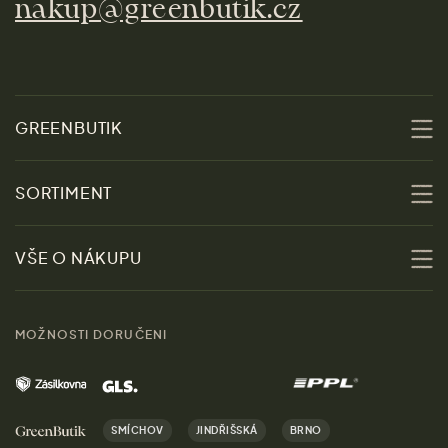
nakup@greenbutik.cz
GREENBUTIK
O nás
SORTIMENT
Udržitelnost
Slevy
VŠE O NÁKUPU
Materiály
Ženy
Průvodce velikostmi
Obchody
MOŽNOSTI DORUČENI
Muži
Vrácení zboží zdarma
Kontakt
Domov
Doprava a platba
Kariéra
SMÍCHOV
JINDŘIŠSKÁ
BRNO
Dárky