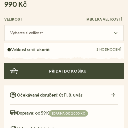
990 Kč
VELIKOST
TABULKA VELIKOSTÍ
Vyberte si velikost
Velikost sedí:
akorát
2 HODNOCENÍ
PŘIDAT DO KOŠÍKU
Očekávané doručení:
út 11. 8. u vás
Doprava:
od 59 Kč
ZDARMA OD 2 000 KČ