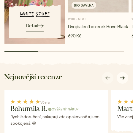
BIO BAVLNA
WHITE STUFF
Detail
Dvojbalení boxerek Hove Black
690 Kč
Nejnovější recenze
Včera
Bohumila R.
Mart
OVĚŘENÝ NÁKUP
Rychlé doručení, nakupují zde opakovaně a jsem
Vše v ne
spokojená. 😀