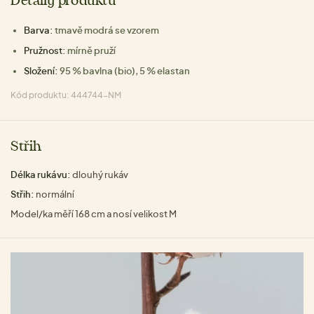
Detaily produktu
Barva:
tmavě modrá se vzorem
Pružnost:
mírně pruží
Složení:
95 % bavlna (bio), 5 % elastan
Kód produktu: 444744-NM
Střih
Délka rukávu:
dlouhý rukáv
Střih:
normální
Model/ka měří 168 cm a nosí velikost M