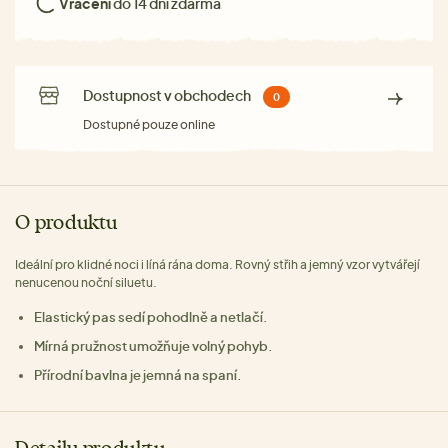
Vrácení
do 14 dní zdarma
Dostupnost v obchodech
0
Dostupné pouze online
O produktu
Ideální pro klidné noci i líná rána doma. Rovný střih a jemný vzor vytvářejí
nenucenou noční siluetu.
Elastický pas sedí pohodlně a netlačí.
Mírná pružnost umožňuje volný pohyb.
Přírodní bavlna je jemná na spaní.