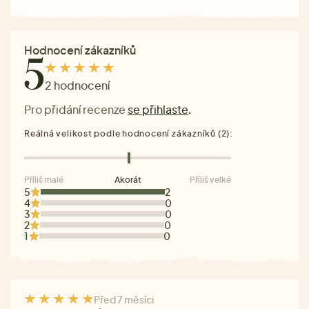
Hodnocení zákazníků
5
2 hodnocení
Pro přidání recenze
se přihlaste
.
Reálná velikost podle hodnocení zákazníků (2):
Příliš malé
Akorát
Příliš velké
5
2
4
0
3
0
2
0
1
0
Před 7 měsíci