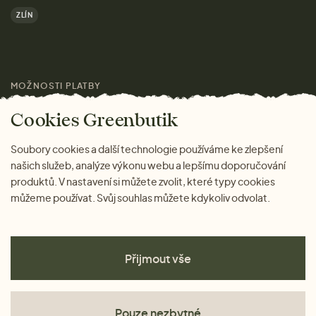
Výhody nákupu u nás
ZLÍN
Značky
Pro média
MOŽNOSTI PLATBY
Magazín
Cookies Greenbutik
Soubory cookies a další technologie používáme ke zlepšení
našich služeb, analýze výkonu webu a lepšímu doporučování
produktů. V nastavení si můžete zvolit, které typy cookies
můžeme používat. Svůj souhlas můžete kdykoliv odvolat.
Přijmout vše
Pouze nezbytné