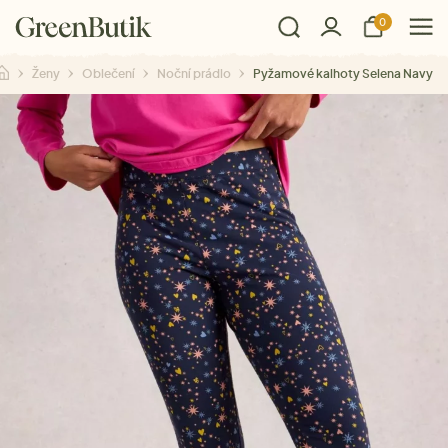
0
Ženy
Oblečení
Noční prádlo
Pyžamové kalhoty Selena Navy