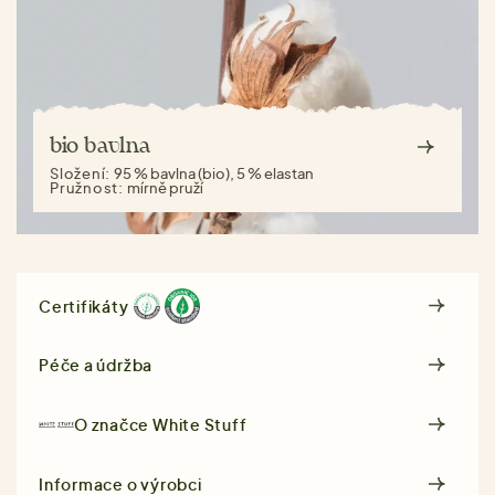
bio bavlna
Složení:
95 % bavlna (bio), 5 % elastan
Pružnost:
mírně pruží
Certifikáty
Péče a údržba
O značce
White Stuff
Informace o výrobci