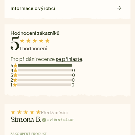
Informace o výrobci
Hodnocení zákazníků
5
1 hodnocení
Pro přidání recenze
se přihlaste
.
5
1
4
0
3
0
2
0
1
0
Před 3 měsíci
Simona B.
OVĚŘENÝ NÁKUP
ZAKOUPENÝ PRODUKT