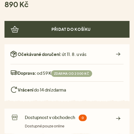
890 Kč
PŘIDAT DO KOŠÍKU
Očekávané doručení:
út 11. 8. u vás
Doprava:
od 59 Kč
ZDARMA OD 2 000 KČ
Vrácení
do 14 dní zdarma
Dostupnost v obchodech
0
Dostupné pouze online