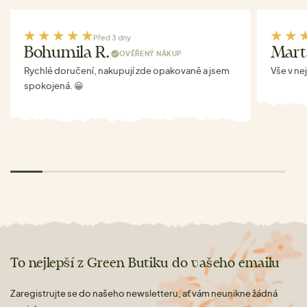
Před 3 dny
Bohumila R.
Mart
OVĚŘENÝ NÁKUP
Rychlé doručení, nakupují zde opakovaně a jsem
Vše v ne
spokojená. 😀
To nejlepší z Green Butiku do vašeho emailu
Zaregistrujte se do našeho newsletteru, ať vám neunikne žádná