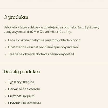
O produktu
Velký lehký šátek z viskózy využijete jako sarong nebo šálu. Syté barvy
a splývavý materiál oživí plážové i městské outfity.
Lehká viskóza poskytuje příjemný, chladivý pocit
Dostatečná velikost pro různé způsoby uvázání
Třásně na okrajích dodávají nenucený detail
Detaily produktu
Typ látky:
tkanina
Barva:
bílá se vzorem
Pružnost:
nepruží
Složení:
100 % viskóza