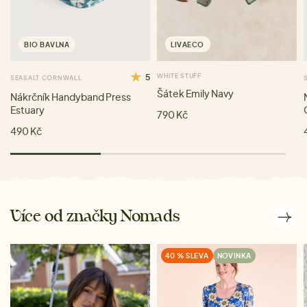
BIO BAVLNA
LIVAECO
5
WHITE STUFF
SEASALT CORNWALL
Šátek Emily Navy
Nákrčník Handyband Press
Estuary
790 Kč
490 Kč
Více od značky Nomads
40 % SLEVA
NOVINKA