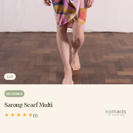
1
/
5
NOVINKA
Sarong Scarf Multi
(1)