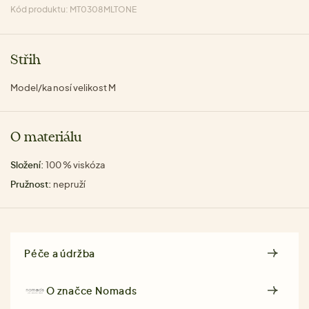
Kód produktu: MT0308MLTONE
Střih
Model/ka nosí velikost M
O materiálu
Složení:
100 % viskóza
Pružnost:
nepruží
Péče a údržba
O značce
Nomads