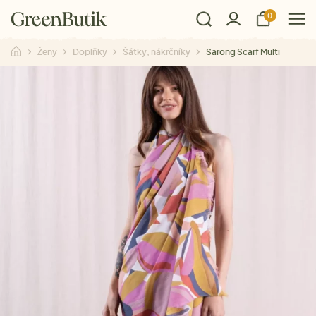
0
Ženy
Doplňky
Šátky, nákrčníky
Sarong Scarf Multi