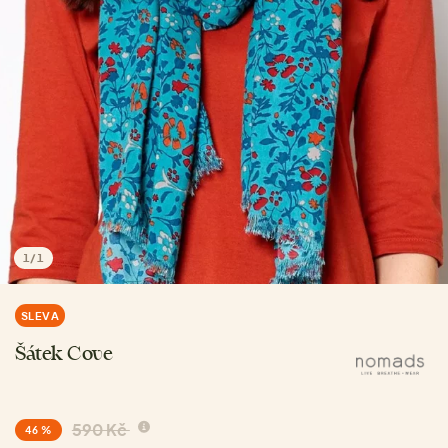
1
/
1
SLEVA
Šátek Cove
590 Kč
46 %