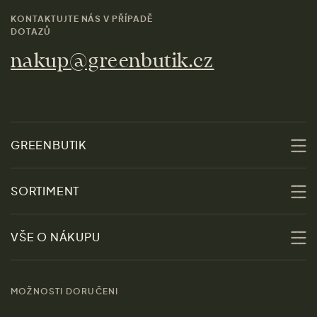
KONTAKTUJTE NÁS V PŘÍPADĚ
DOTAZŮ
nakup@greenbutik.cz
GREENBUTIK
O nás
SORTIMENT
Udržitelnost
Slevy
VŠE O NÁKUPU
Materiály
Ženy
Průvodce velikostmi
Obchody
MOŽNOSTI DORUČENI
Muži
Vrácení zboží zdarma