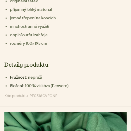
originální šátek
příjemný lehký materiál
jemné třepení na koncích
mnohostranné využití
doplní outfit i zahřeje
rozměry 100×195 cm
Detaily produktu
Pružnost:
nepruží
Složení:
100 % viskóza (Ecovero)
Kód produktu: PE0318CVEONE