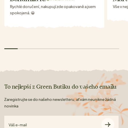
Rychlé doručení, nakupují zde opakovaně a jsem
Vše v ne
spokojená. 😀
To nejlepší z Green Butiku do vašeho emailu
Zaregistrujte se do našeho newsletteru, ať vám neunikne žádná
novinka
Váš e-mail