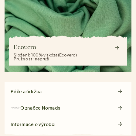
Ecovero
Složení:
100 % viskóza (Ecovero)
Pružnost:
nepruží
Péče a údržba
O značce
Nomads
Informace o výrobci