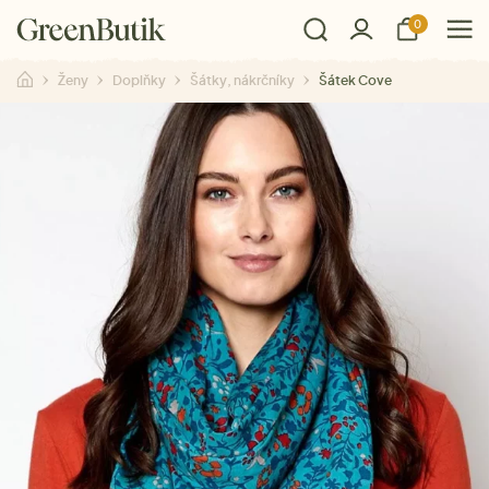
0
Ženy
Doplňky
Šátky, nákrčníky
Šátek Cove