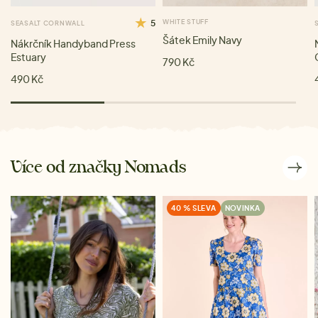
5
WHITE STUFF
SEASALT CORNWALL
Šátek Emily Navy
Nákrčník Handyband Press
Estuary
790 Kč
490 Kč
Více od značky Nomads
40 % SLEVA
NOVINKA