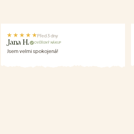
Před 3 dny
Jana H.
OVĚŘENÝ NÁKUP
Jsem velmi spokojená!