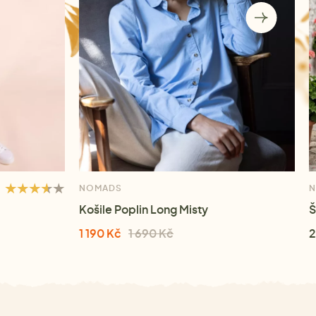
NOMADS
Košile Poplin Long Misty
Š
1 190 Kč
1 690 Kč
2