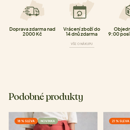
Doprava zdarma nad
Vrácení zboží do
Objedn
2000 Kč
14 dnů zdarma
9:00 posí
VŠE O NÁKUPU
Podobné produkty
18 % SLEVA
NOVINKA
21 % SLEVA