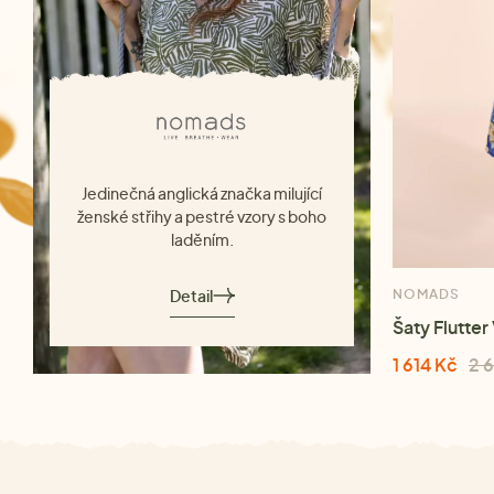
Jedinečná anglická značka milující
ženské střihy a pestré vzory s boho
laděním.
Detail
NOMADS
Šaty Flutter
1 614 Kč
2 