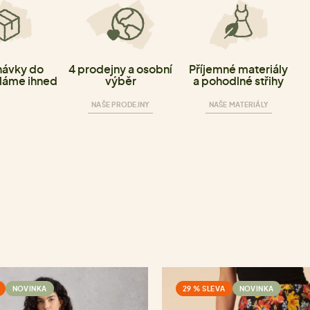
ávky do
4 prodejny a osobní
Příjemné materiály
láme ihned
výběr
a pohodlné střihy
NAŠE PRODEJNY
NAŠE MATERIÁLY
NOVINKA
29 % SLEVA
NOVINKA