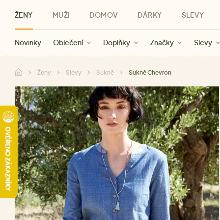
ŽENY
MUŽI
DOMOV
DÁRKY
SLEVY
Novinky
Novinky
Kategorie
Pro ženy
Slevy ženy
Oblečení
Oblečení
Pro muže
Značky
Slevy muži
Doplňky
Značky
Slevy
Pro děti
Slevy
Značky
Pro všechny
Slevy
Dá
Ženy
Slevy
Sukně
Sukně Chevron