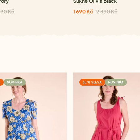
vory
Sukně Olivia Black
890 Kč
1 690 Kč
2 390 Kč
A
NOVINKA
35 % SLEVA
NOVINKA