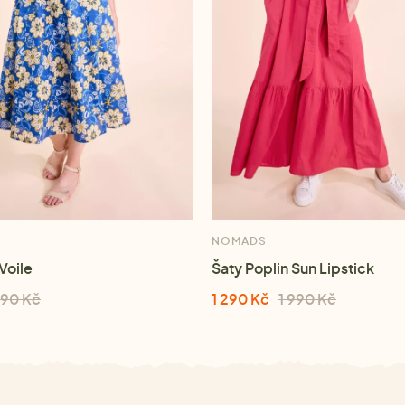
NOMADS
 Voile
Šaty Poplin Sun Lipstick
690 Kč
1 290 Kč
1 990 Kč