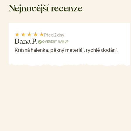
Nejnovější recenze
Před 2 dny
Dana P.
OVĚŘENÝ NÁKUP
Krásná halenka, pěkný materiál, rychlé dodání.