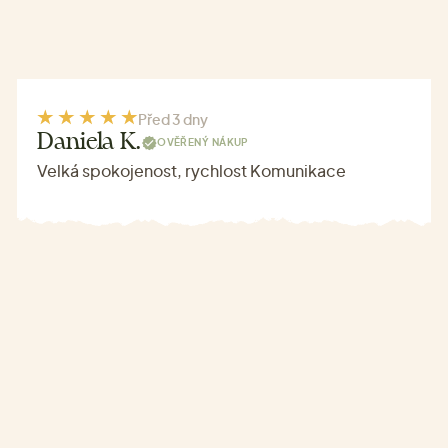
Před 3 dny
Daniela K.
OVĚŘENÝ NÁKUP
Velká spokojenost, rychlost Komunikace