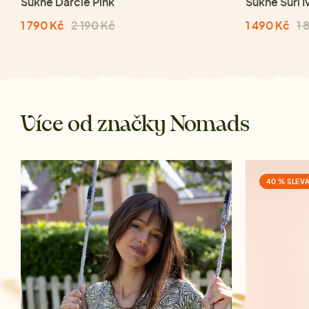
Sukně Darcie Pink
Sukně Suri I
1 790 Kč
2 190 Kč
1 490 Kč
1 
Více od značky Nomads
40 % SLEV