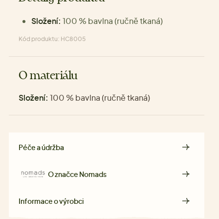
Složení:
100 % bavlna (ručně tkaná)
Kód produktu: HC8005
O materiálu
Složení:
100 % bavlna (ručně tkaná)
Péče a údržba
O značce
Nomads
Informace o výrobci