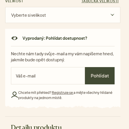
VELIKOST
TABULKA VELIKOSTÍ
Vyberte si velikost
Vyprodaný: Pohlídat dostupnost?
Nechte nám tady svůj e-mail a my vám napíšeme hned,
jakmile bude opět dostupný.
Pohlídat
Chcete mít přehled?
Registruje se
a mějte všechny hlídané
produkty na jednom místě.
Detaily produktu