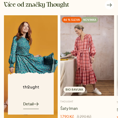
Více od značky Thought
46 % SLEVA
NOVINKA
BIO BAVLNA
THOUGHT
Detail
Šaty Iman
1 790 Kč
3 290 Kč