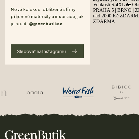
Nové kolekce, oblíbené střihy,
příjemné materiály a inspirace, jak
je nosit.
@greenbutikcz
Sledovat na Instagramu