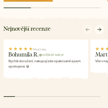
Nejnovější recenze
Před 2 dny
Bohumila R.
Mart
OVĚŘENÝ NÁKUP
Rychlé doručení, nakupují zde opakovaně a jsem
Vše v ne
spokojená. 😀