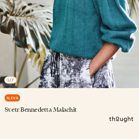
1
/
7
SLEVA
Svetr Bennedetta Malachit