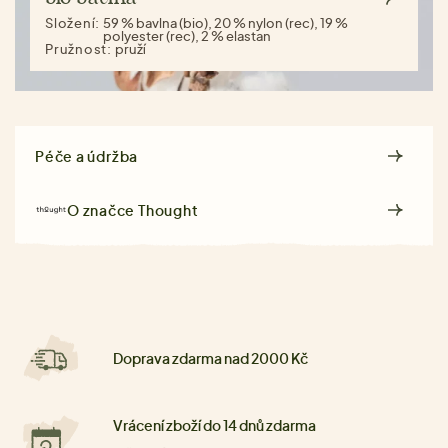
Složení:
59 % bavlna (bio), 20 % nylon (rec), 19 %
polyester (rec), 2 % elastan
Pružnost:
pruží
Péče a údržba
O značce
Thought
Doprava zdarma nad 2000 Kč
Vrácení zboží do 14 dnů zdarma