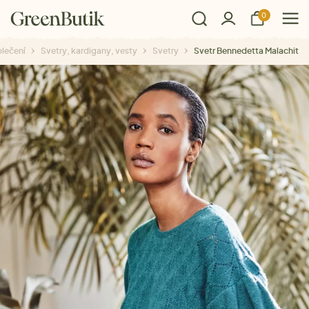
0
lečení
Svetry, kardigany, vesty
Svetry
Svetr Bennedetta Malachit