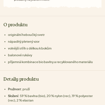
O produktu
originální heboučký svetr
nápaditý pletený vzor
volnější střih s délkou k bokům
balonové rukávy
příjemná kombinace bio bavlny a recyklovaného materiálu
Detaily produktu
Pružnost:
pruží
Složení:
59 % bavlna (bio), 20 % nylon (rec), 19 % polyester
(rec), 2 % elastan