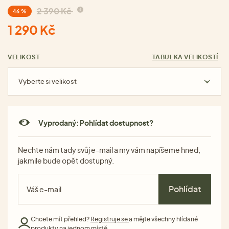
2 390 Kč
46 %
1 290 Kč
VELIKOST
TABULKA VELIKOSTÍ
Vyberte si velikost
Vyprodaný: Pohlídat dostupnost?
Nechte nám tady svůj e-mail a my vám napíšeme hned,
jakmile bude opět dostupný.
Pohlídat
Chcete mít přehled?
Registruje se
a mějte všechny hlídané
produkty na jednom místě.