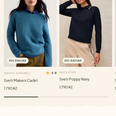
BIO BAVLNA
BIO BAVLNA
4.8
WHITE STUFF
SEASALT CORNWALL
Svetr Poppy Navy
Svetr Makers Cadet
1 790 Kč
1 790 Kč