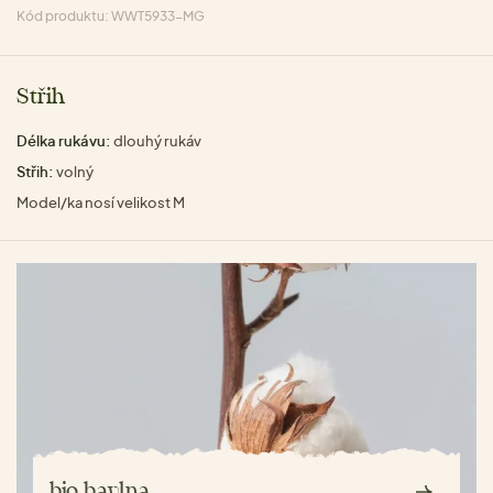
Kód produktu: WWT5933-MG
Střih
Délka rukávu:
dlouhý rukáv
Střih:
volný
Model/ka nosí velikost M
bio bavlna